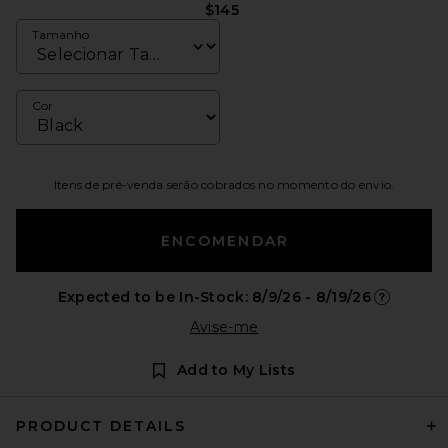
$145
Tamanho
Cor
Itens de pré-venda serão cobrados no momento do envio.
ENCOMENDAR
Expected to be In-Stock: 8/9/26 - 8/19/26
Opens in a
Avise-me
Add to My Lists
PRODUCT DETAILS