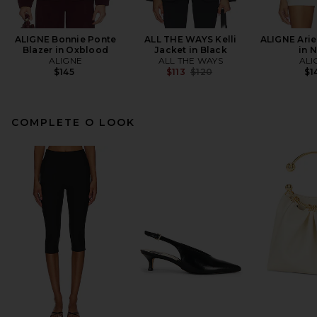
ALIGNE Bonnie Ponte
ALL THE WAYS Kelli
ALIGNE Arie
Blazer in Oxblood
Jacket in Black
in 
ALIGNE
ALL THE WAYS
ALI
Previous price:
$145
$113
$120
$1
COMPLETE O LOOK