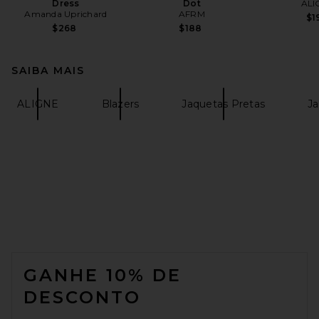
Dress
Dot
ALI
Amanda Uprichard
AFRM
$1
$268
$188
SAIBA MAIS
ALIGNE
Blazers
Jaquetas Pretas
Ja
FOOTER
GANHE 10% DE
DESCONTO