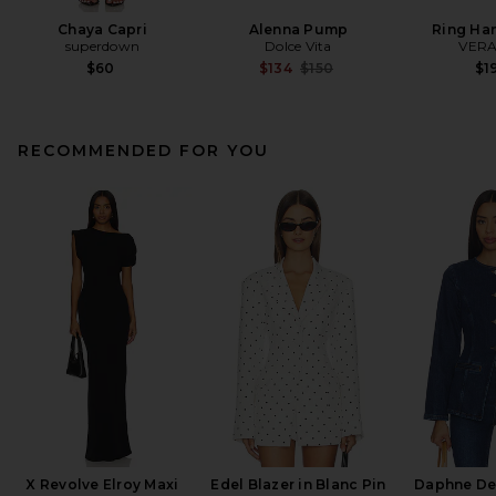
Chaya Capri
Alenna Pump
Ring Ha
superdown
Dolce Vita
VERA
Previous price:
$60
$134
$150
$1
RECOMMENDED FOR YOU
X Revolve Elroy Maxi
Edel Blazer in Blanc Pin
Daphne De