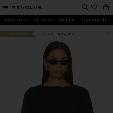
menu - shows more content
Revolve, Apparel & Fashion
Search
NOVIDADES
VESTIDOS
ROUPAS
LIQUIDAÇÃO
Favor
Favor
Blazers De 16 Polegadas
#54 MAIS VENDIDOS