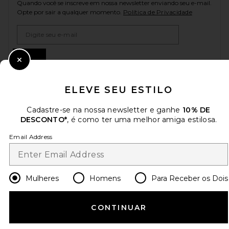
Quando você se inscreve em nossa newsletter enviando seu e-mail.
Opte por sair a qualquer momento.
Política de Privacidade
Email Address
Sign Up
Close Modal
ELEVE SEU ESTILO
pt
USD
Change Country Regions Preferences
Cadastre-se na nossa newsletter e ganhe
10% DE
DESCONTO*
, é como ter uma melhor amiga estilosa.
Email Address
AJUDE-NOS A MELHORAR!
Responda uma rápida pesquisa sobre seu acesso.
Vamos lá!
Mulheres
Homens
Para Receber os Dois
ATENDIMENTO AO CLIENTE
CONTINUAR
© EMINENT, INC. (UMA EMPRESA DO GRUPO REVOLVE). TODOS OS DIREITOS
RESERVADOS