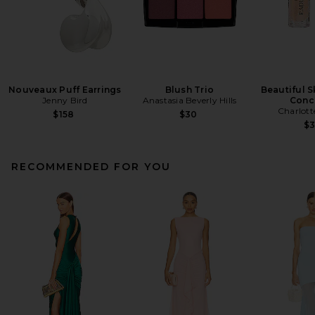
Nouveaux Puff Earrings
Blush Trio
Beautiful S
Jenny Bird
Anastasia Beverly Hills
Conc
Charlott
$158
$30
$
RECOMMENDED FOR YOU