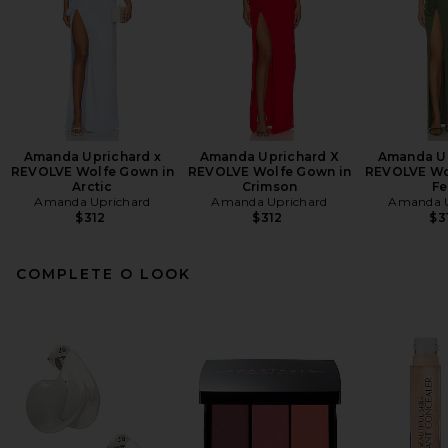
Amanda Uprichard x
Amanda Uprichard X
Amanda Up
REVOLVE Wolfe Gown in
REVOLVE Wolfe Gown in
REVOLVE Wo
Arctic
Crimson
Fe
Amanda Uprichard
Amanda Uprichard
Amanda U
$312
$312
$3
COMPLETE O LOOK