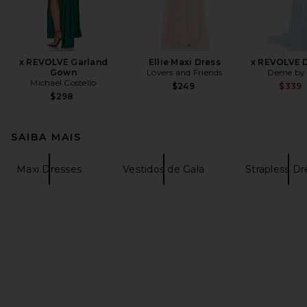
x REVOLVE Garland
Ellie Maxi Dress
x REVOLVE 
Gown
Lovers and Friends
Deme by 
Michael Costello
$249
$339
$298
SAIBA MAIS
Maxi Dresses
Vestidos de Gala
Strapless Dr