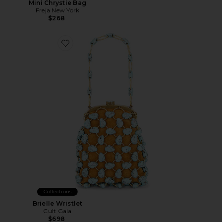
Mini Chrystie Bag
Freja New York
$268
Favorite Brielle Wristlet
Collections
Brielle Wristlet
Cult Gaia
$698