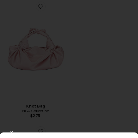
Favorite Knot Bag
Knot Bag
NLA Collection
$275
Favorite Raffia Baguette Bag
CLOSE MODAL