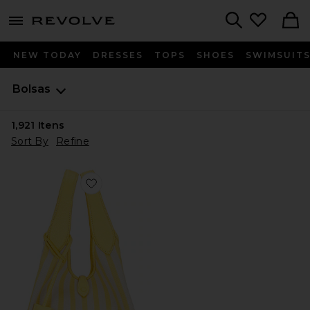
menu - shows more content
Revolve, Apparel & Fashion
Search
NEW TODAY
DRESSES
TOPS
SHOES
SWIMSUIT
Bolsas
1,921
Itens
Sort By
Refine
Favorite BOLSA TOTE MÉDIA DE LONA POLO LISTR