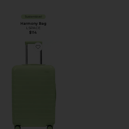
Sustentável
Harmony Bag
LSPACE
$114
Favorite A MALA DE BORDO MAIOR THE BIGGER C