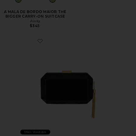
A MALA DE BORDO MAIOR THE
BIGGER CARRY-ON SUITCASE
Away
$345
Favorite Lia Facetted Clutch With Tassel
Mais Vendidos