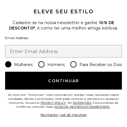
ELEVE SEU ESTILO
Cadastre-se na nossa newsletter e ganhe
10% DE
DESCONTO*
, é como ter uma melhor amiga estilosa.
Email Address
TENDÊNCIAS DO
Mulheres
Homens
Para Receber os Dois
MOMENTO!
7 vendido recentemente
CONTINUAR
Raffia Baguette Bag
Dolce Vita
$148
Ao clicar em "Continuar", você concorda em receber nossa newsletter sobre
novidades, ofertas e promoções. Você pode cancelar a assinatura a qualquer
momento. Visualizar
PRIVACY POLICY
. Ver
RESTRIÇÕES
. Consumidores da
Califórnia, consulte nosso
AVISO DE INCENTIVOS FINANCEIROS.
.
Favorite Cafe Mini Bag
No thanks, just let me shop