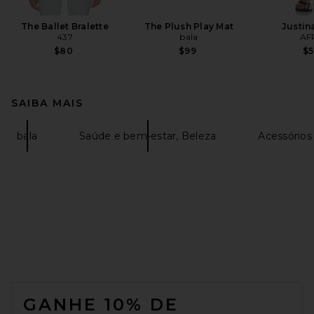
The Ballet Bralette
The Plush Play Mat
Justin
437
bala
AF
$80
$99
$
SAIBA MAIS
bala
Saúde e bem-estar, Beleza
Acessórios
FOOTER
GANHE 10% DE