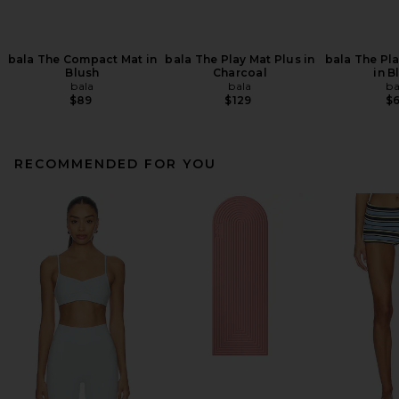
bala The Compact Mat in
bala The Play Mat Plus in
bala The Pl
Blush
Charcoal
in B
bala
bala
ba
$89
$129
$
RECOMMENDED FOR YOU