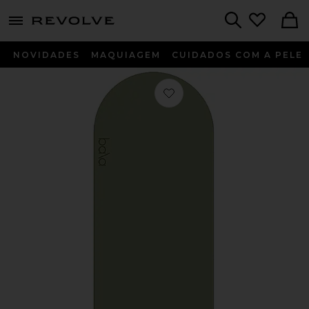
menu - shows more content
Revolve, Apparel & Fashion
Search
NOVIDADES
MAQUIAGEM
CUIDADOS COM A PELE
Favorito The Play Mat in Sage