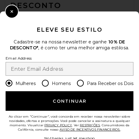
DESCONTO
Close Modal
Quando você se inscreve em nossa newsletter enviando seu e-mail.
Opte por sair a qualquer momento.
Política de Privacidade
ELEVE SEU ESTILO
Email Address
Cadastre-se na nossa newsletter e ganhe
10% DE
DESCONTO*
, é como ter uma melhor amiga estilosa.
Sign Up
Email Address
pt
USD
Change Country Regions Preferences
Mulheres
Homens
Para Receber os Dois
AJUDE-NOS A MELHORAR!
CONTINUAR
Responda uma rápida pesquisa sobre seu acesso.
Vamos lá!
Ao clicar em "Continuar", você concorda em receber nossa newsletter sobre
novidades, ofertas e promoções. Você pode cancelar a assinatura a qualquer
momento. Visualizar
PRIVACY POLICY
. Ver
RESTRIÇÕES
. Consumidores da
ATENDIMENTO AO CLIENTE
Califórnia, consulte nosso
AVISO DE INCENTIVOS FINANCEIROS.
.
No thanks, just let me shop