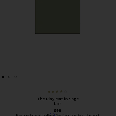
The Play Mat in Sage
bala
$99
Affirm
Pay over time with
. See if you qualify at checkout.