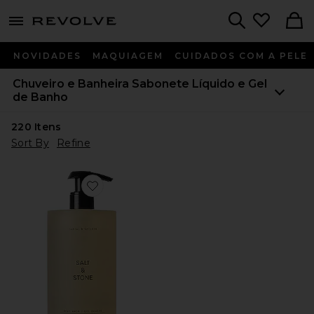
menu - shows more content
Revolve, Apparel & Fashion
Search
NOVIDADES
MAQUIAGEM
CUIDADOS COM A PELE
Chuveiro e Banheira
Sabonete Líquido e Gel
de Banho
220
Itens
Sort By
Refine
Favorite Santal & Vetiver Body Wash