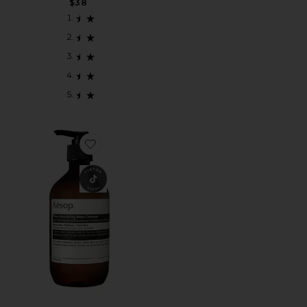
$38
Favorite Eleos Nourishing Body Cleanser 500ml