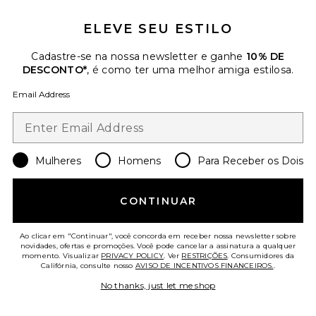
Favorite Brazilian Play Moisturizing Shower Cream-gel 1
ELEVE SEU ESTILO
Cadastre-se na nossa newsletter e ganhe
10% DE
DESCONTO*
, é como ter uma melhor amiga estilosa.
Email Address
Mulheres
Homens
Para Receber os Dois
CONTINUAR
Brazilian Play Moisturizing
Ao clicar em "Continuar", você concorda em receber nossa newsletter sobre
Shower Cream-gel 1l Refill
novidades, ofertas e promoções. Você pode cancelar a assinatura a qualquer
Sol de Janeiro
momento. Visualizar
PRIVACY POLICY
. Ver
RESTRIÇÕES
. Consumidores da
$50
Califórnia, consulte nosso
AVISO DE INCENTIVOS FINANCEIROS.
.
No thanks, just let me shop