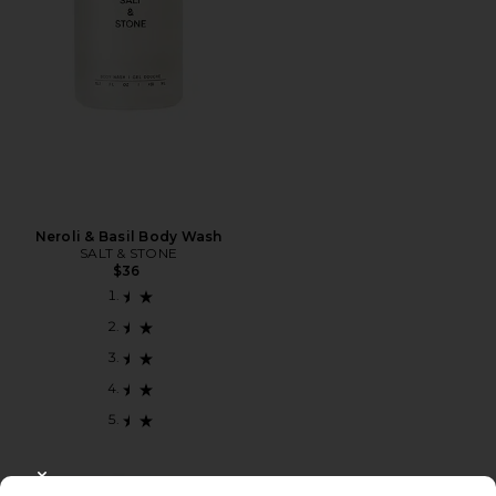
Neroli & Basil Body Wash
SALT & STONE
$36
CLOSE MODAL