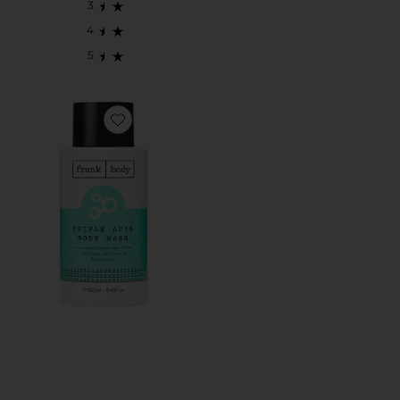
Favorite Triple Acid Body Cleanser 250ml