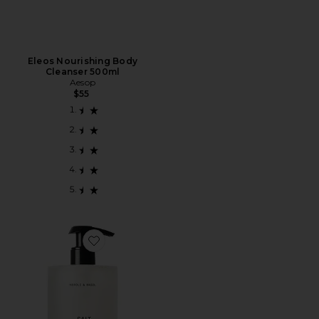
Eleos Nourishing Body
Cleanser 500ml
Aesop
$55
Favorite Neroli & Basil Body Wash