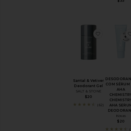
$35
&
CUIDADOS
COM
OS
DENTES
Ver
Todos
favoritoSantal
Clareamento
e
Cuidados
Dentais
MINIS
Ver
Todos
DESODORAN
Santal & Vetiver
Mini
COM SÉRUM
Deodorant Gel
AHA
SALT & STONE
DISPONIBILIDADE
CHEMISTR
$20
CHEMISTR
In-Stock
(62)
AHA SERU
peças favoritas
Encomendar
DEODORA
peças favoritas
Kosas
$20
Novidade!