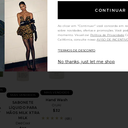
(2)
(4)
CONTINUAR
Ao clicar em "Continuar" você concorda em re
sobre novidades, ofertas e promoções. Você po
momento. Visualizar
Política de Privacidade
Consumidores da
Califórnia, consulte nosso
AVISO DE INCENTIV
*TERMOS DE DESCONTO
 Wash
favoritoCAIXA DE PRESENTE PARA CASA HOME GIFT BOX
favoritoSABONETE LÍQUIDO PARA MÃOS MI
favoritoHand Wash
No thanks, just let me shop
OS
MAIS VENDIDOS
MAIS VENDIDOS
Hand Wash
E
SABONETE
OUAI
A
LÍQUIDO PARA
$32
T
MÃOS MILK XTRA
MILK
(68)
DedCool