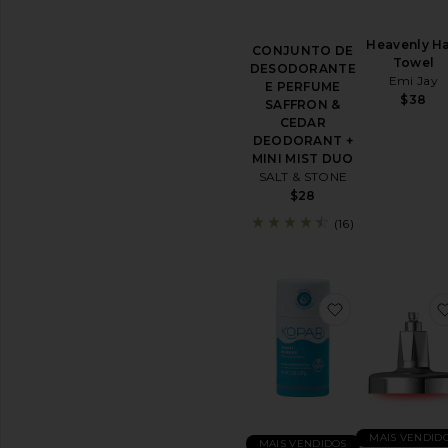
de
imersão
e
Heavenly Ha
CONJUNTO DE
espumas
Towel
DESODORANTE
de
Emi Jay
E PERFUME
banho
$38
SAFFRON &
Sabonete
CEDAR
Líquido
DEODORANT +
e
MINI MIST DUO
Gel
SALT & STONE
de
$28
Banho
(16)
Esfoliantes
e
Esfoliação
Cremes
favoritoAlum
e
Óleos
de
Barbear
Ver
Todos
os
MAIS VENDID
produtos
MAIS VENDIDOS