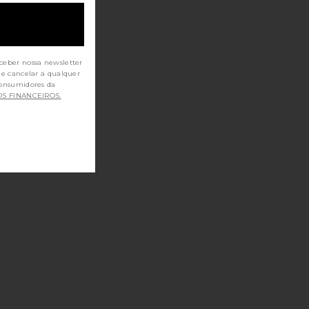
ceber nossa newsletter
de cancelar a qualquer
OS FINANCEIROS.
LK XTRA MILK