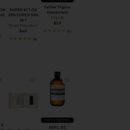
E
Father Figure
COM
SUPER KIT DE
Deodorant
HA
SPA SUPER SPA
PHLUR
T
SET
$20
Pinch Provisions
$40
(9)
E
(8)
t Chemistry AHA Serum Deodorant
favoritoJenni Kayne X Oak Essentials Hand Soap
favoritoMini Deodorant Discovery Set
favoritoREFIL DE SABON
MAIS VENDIDOS
 X
REFIL DE