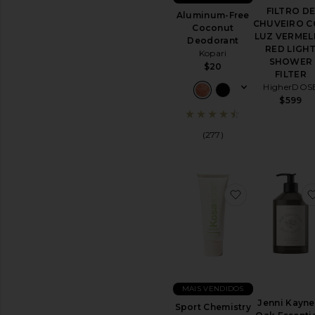
para
FILTRO D
Aluminum-Free
Banho
CHUVEIRO 
Coconut
LUZ VERMEL
Deodorant
CUIDADOS
RED LIGH
Kopari
COM
SHOWER
$20
O
FILTER
CORPO
HigherDOS
Desodorante
$599
&
Antitranspirante
(277)
Sabonete
Líquido
&
Higienizador
para
favoritoSpor
Mãos
Ferramentas
e
utensílios
Ver
todos
os
MAIS VENDIDOS
itens
Jenni Kayne
Sport Chemistry
de