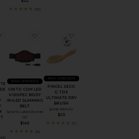
$22
(13)
 & Vetiver Deodorant Gel
favoritoDESODORANTE COM SÉRUM DE AHA CHEMISTRY
favoritoCINTO COM LED VISISPEC BODY I
favoritoPINCEL SECO G.TO
MAIS VENDIDOS
MAIS VENDIDOS
TE
PINCEL SECO
 DE
CINTO COM LED
G.TOX
VISISPEC BODY
ULTIMATE DRY
Y
IR+LED SLIMMING
BRUSH
Y
BELT
goop beauty
M
Solaris Laboratories
$25
NT
NY
$140
(7)
(9)
(46)