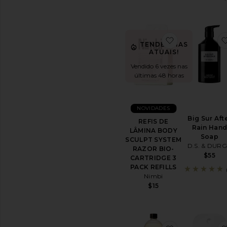
Experimente
produtos
de
beleza
favoritoREF
TENDÊNCIAS
virtualmente
ATUAIS!
no
conforto
Vendido 6 vezes nas
da
últimas 48 horas
sua
casa
NOVIDADES
Big Sur Aft
REFIS DE
Rain Han
LÂMINA BODY
Soap
SCULPT SYSTEM
D.S. & DUR
RAZOR BIO-
$55
CARTRIDGE 3
PACK REFILLS
Nimbi
$15