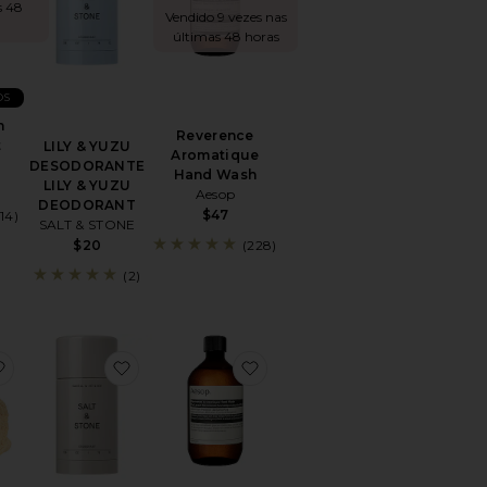
s 48
Vendido 9 vezes nas
últimas 48 horas
OS
n
Reverence
t
LILY & YUZU
Aromatique
DESODORANTE
Hand Wash
LILY & YUZU
Aesop
DEODORANT
$47
(14)
SALT & STONE
$20
(228)
(2)
NJUNTO DE DESODORANTE E PERFUME SAFFRON & CEDAR D
favoritoHeavenly Hair Towel
favoritoSantal & Vetiver Deodorant
favoritoREFIL DE SABON