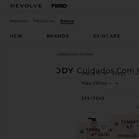
Womens
Masculino
Beleza
NEW
BRANDS
SKINCARE
Beleza
Bath & Body
Cuidados com o corpo
BATH & BODY
Cuidados Com 
Marca
Preço
—
—
COMPRE
Mais Filtros
—
PRODUTOS
DE
BELEZA
239
ITENS
Ver
a
loja
TENDÊN
de
favoritoResu
ATUA
produtos
TENDÊNCIAS
ATUAIS!
de
Vendido 23 