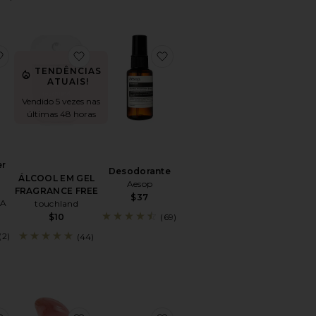
IS DE LÂMINA BODY SCULPT SYSTEM RAZOR BIO-CARTRIDGE 
favoritoBig Sur After Rain Hand Soap
favoritoÁLCOOL EM GEL FRAGRANCE FREE
favoritoDesodorante
TENDÊNCIAS
ATUAIS!
Vendido 5 vezes nas
últimas 48 horas
er
Desodorante
d
ÁLCOOL EM GEL
Aesop
FRAGRANCE FREE
$37
GA
touchland
$10
(69)
(2)
(44)