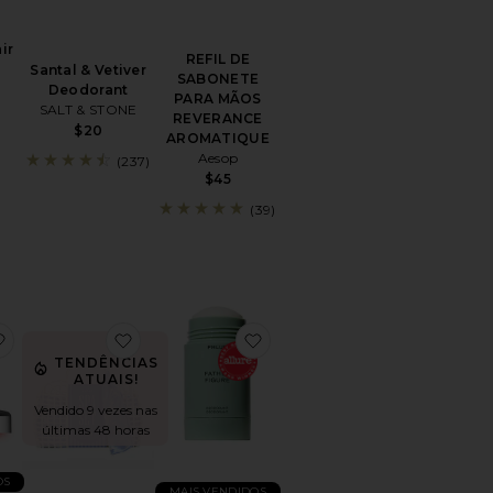
ir
REFIL DE
Santal & Vetiver
SABONETE
Deodorant
PARA MÃOS
SALT & STONE
REVERANCE
$20
AROMATIQUE
Aesop
(237)
$45
(39)
inum-Free Coconut Deodorant
favoritoFILTRO DE CHUVEIRO COM LUZ VERMELHA RED L
favoritoSUPER KIT DE SPA SUPER SPA SET
favoritoFather Figure Deodo
TENDÊNCIAS
ATUAIS!
Vendido 9 vezes nas
últimas 48 horas
OS
MAIS VENDIDOS