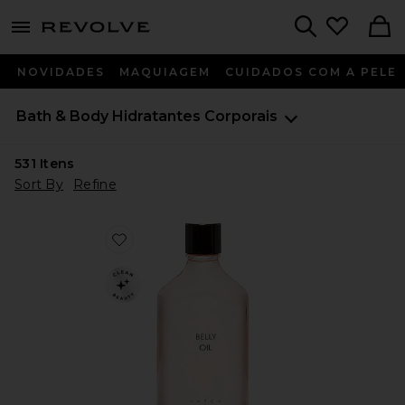
menu - shows more content
Revolve, Apparel & Fashion
Search
NOVIDADES
MAQUIAGEM
CUIDADOS COM A PELE
Bath & Body
Hidratantes Corporais
531
Itens
Sort By
Refine
Favorite ÓLEO PARA BARRIGA BELLY OIL