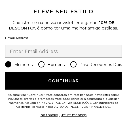
ELEVE SEU ESTILO
Favorite Undaria Algae Body Butter
Cadastre-se na nossa newsletter e ganhe
10% DE
DESCONTO*
, é como ter uma melhor amiga estilosa.
Email Address
Mulheres
Homens
Para Receber os Dois
TENDÊNCIAS DO
CONTINUAR
MOMENTO!
6 vendido recentemente
Mais Vendidos
Ao clicar em "Continuar", você concorda em receber nossa newsletter sobre
novidades, ofertas e promoções. Você pode cancelar a assinatura a qualquer
Undaria Algae Body Butter
momento. Visualizar
PRIVACY POLICY
. Ver
RESTRIÇÕES
. Consumidores da
OSEA
Califórnia, consulte nosso
AVISO DE INCENTIVOS FINANCEIROS.
.
$54
No thanks, just let me shop