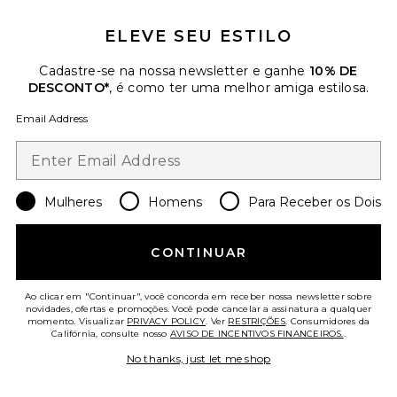
$36
ELEVE SEU ESTILO
Favorite Lucienne Eau De Parfum
Cadastre-se na nossa newsletter e ganhe
10% DE
DESCONTO*
, é como ter uma melhor amiga estilosa.
Email Address
Mulheres
Homens
Para Receber os Dois
CONTINUAR
Ao clicar em "Continuar", você concorda em receber nossa newsletter sobre
novidades, ofertas e promoções. Você pode cancelar a assinatura a qualquer
momento. Visualizar
PRIVACY POLICY
. Ver
RESTRIÇÕES
. Consumidores da
Califórnia, consulte nosso
AVISO DE INCENTIVOS FINANCEIROS.
.
Lucienne Eau De Parfum
Liis
No thanks, just let me shop
$178