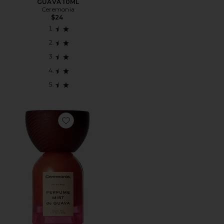
GUAVA 10ML
Ceremonia
$24
Favorite PERFUME MIST DE GUAVA 50 ML PERFUME