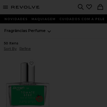
menu - shows more content
Revolve, Apparel & Fashion
Search
NOVIDADES
MAQUIAGEM
CUIDADOS COM A PELE
Fragrâncias
Perfume
50
Itens
Sort By
Refine
Favorite X Jon & Vinny's Tomate Bb Eau De Parfum