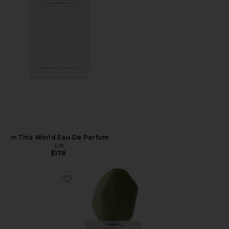
in This World Eau De Parfum
Liis
$178
Favorite I Fig You Eau De Parfum Spray