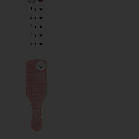
Favorite Mini Boar Bristle Brush