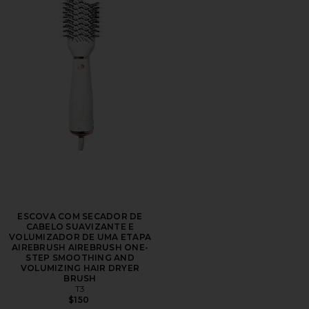
Favorite ESCOVA COM SECADOR DE CABELO SUA
ESCOVA COM SECADOR DE
CABELO SUAVIZANTE E
VOLUMIZADOR DE UMA ETAPA
AIREBRUSH AIREBRUSH ONE-
STEP SMOOTHING AND
VOLUMIZING HAIR DRYER
BRUSH
T3
$150