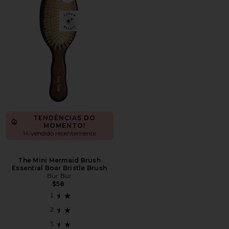
Favorite The Mini Mermaid Brush Essential Boar Bristl
TENDÊNCIAS DO
MOMENTO!
14 vendido recentemente
The Mini Mermaid Brush
Essential Boar Bristle Brush
Bur Bur
$58