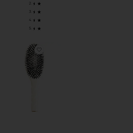
Favorite Large Brush N02