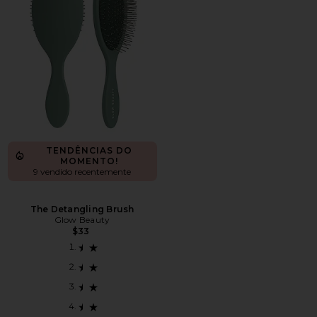
TENDÊNCIAS DO
MOMENTO!
9 vendido recentemente
The Detangling Brush
Glow Beauty
$33