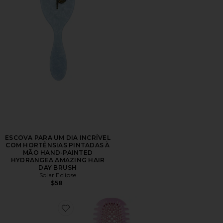
ESCOVA PARA UM DIA INCRÍVEL
COM HORTÊNSIAS PINTADAS À
MÃO HAND-PAINTED
HYDRANGEA AMAZING HAIR
DAY BRUSH
Solar Eclipse
$58
Favorite ESCOVA PARA CACHOS CURL BRUSH