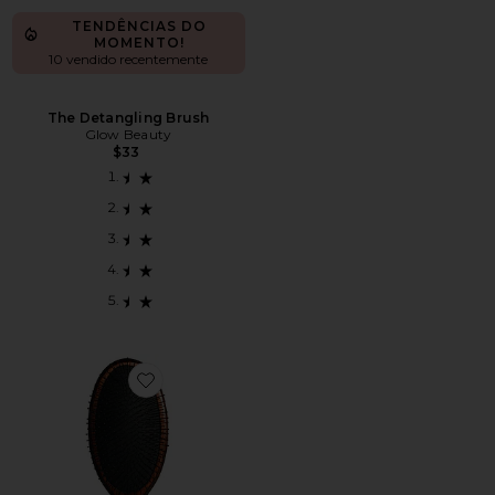
TENDÊNCIAS DO
MOMENTO!
10 vendido recentemente
The Detangling Brush
Glow Beauty
$33
Favorite A ESCOVA DA SEREIA - ESCOVA DESEM