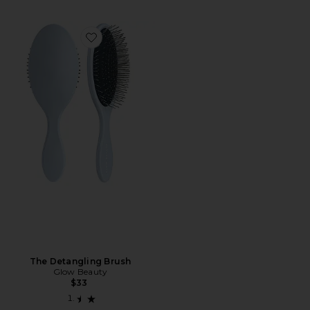
Favorite The Detangling Brush
The Detangling Brush
Glow Beauty
$33