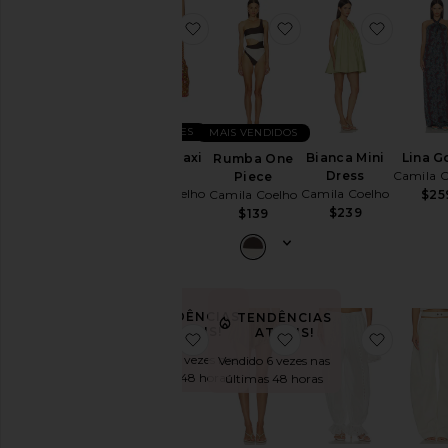
favoritoSolano Maxi Skirt
favoritoRumba One 
favorito
NOVIDADES
MAIS VENDIDOS
Solano Maxi
Bianca Mini
Lina 
Rumba One
Skirt
Dress
Camila C
Piece
Camila Coelho
Camila Coelho
Camila Coelho
$25
$149
$239
$139
TENDÊNCIAS
TENDÊNCIAS
ATUAIS!
ATUAIS!
favoritoLina Mini Dress
favoritoIris Shorts
favorito
Vendido 6 vezes nas
Vendido 6 vezes nas
últimas 48 horas
últimas 48 horas