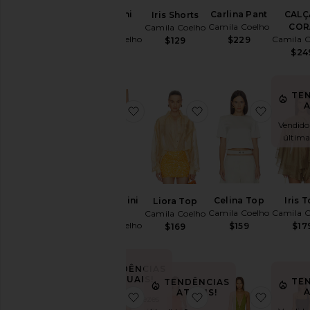
Lina Mini
Carlina Pant
CALÇ
Iris Shorts
Dress
Camila Coelho
COR
Camila Coelho
Camila Coelho
Camila C
$229
$129
$249
$24
TE
A
favoritoSolena Mini Skirt
favoritoLiora Top
favorito
Vendido
última
Solena Mini
Celina Top
Iris 
Liora Top
Skirt
Camila Coelho
Camila C
Camila Coelho
Camila Coelho
$159
$17
$169
$169
TENDÊNCIAS
ATUAIS!
TE
TENDÊNCIAS
A
ATUAIS!
favoritoCarlina Top
favoritoLuana Top
favorit
Vendido 10 vezes