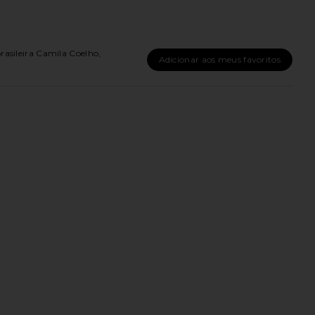
asileira Camila Coelho,
Adicionar aos meus favoritos