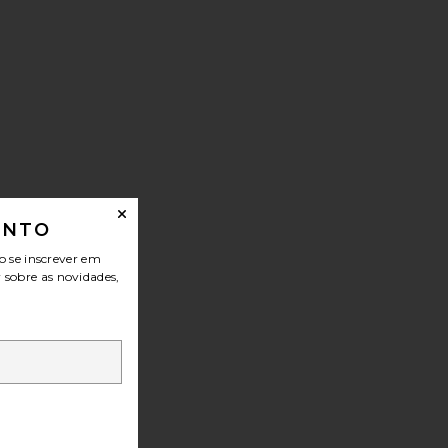
ONTO
o se inscrever em
r sobre as novidades,