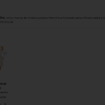
lho
Uma marca de moda ousada e feminina fundada pela influenciadora br
a REVOLVE.
ress
Cassia Top
favoritoCassia Midi Skirt
Midi
t
oelho
Sale price:
$219
Previous price: