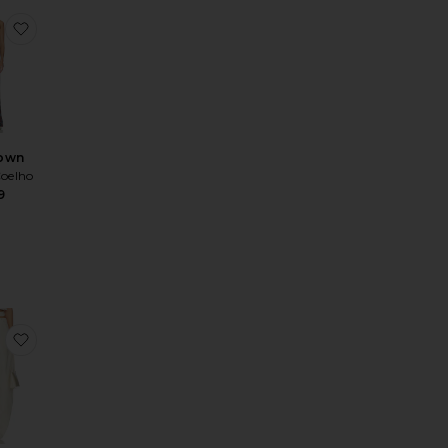
Piece
Bianca Mini Dress
favoritoLina Gown
Gown
oelho
9
Carlina Pant
favoritoCALÇAS CORA