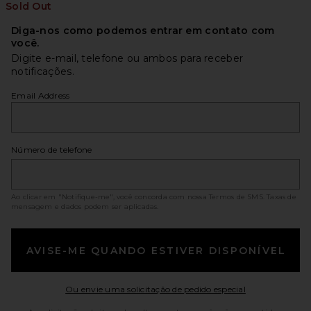
Sold Out
Diga-nos como podemos entrar em contato com
você.
Digite e-mail, telefone ou ambos para receber
notificações.
Email Address
Número de telefone
Ao clicar em "Notifique-me", você concorda com nossa
Termos de SMS
. Taxas de
mensagem e dados podem ser aplicadas.
AVISE-ME QUANDO ESTIVER DISPONÍVEL
Opens in a mo
Ou envie uma solicitação de pedido especial