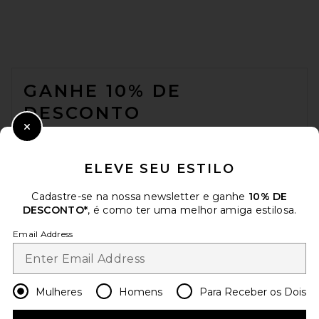
VERAFIED Suede Hobo Bag in
FOOTER
Espresso & Gold
VERAFIED
GANHE 10% DE
Preço anterior:
$179
$298
DESCONTO
Close Modal
Quando você se inscreve em nossa newsletter enviando seu e-mail.
Opte por sair a qualquer momento.
Política de Privacidade
ELEVE SEU ESTILO
Email Address
Cadastre-se na nossa newsletter e ganhe
10% DE
DESCONTO*
, é como ter uma melhor amiga estilosa.
Sign Up
Email Address
pt
USD
Change Country Regions Preferences
Mulheres
Homens
Para Receber os Dois