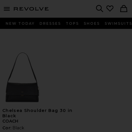
menu - shows more content
Revolve, Apparel & Fashion
Search
NEW TODAY
DRESSES
TOPS
SHOES
SWIMSUIT
Chelsea Shoulder Bag 30 in
Black
COACH
Cor:
Black