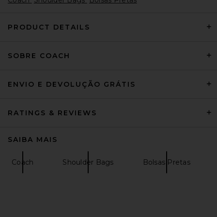
PRODUCT DETAILS
SOBRE COACH
Coach Originals Suede
Kisslock Barrel Bag in Dark
Chocolate Suede
Coach
ENVIO E DEVOLUÇÃO GRÁTIS
$495
RATINGS & REVIEWS
SAIBA MAIS
Coach
Shoulder Bags
Bolsas Pretas