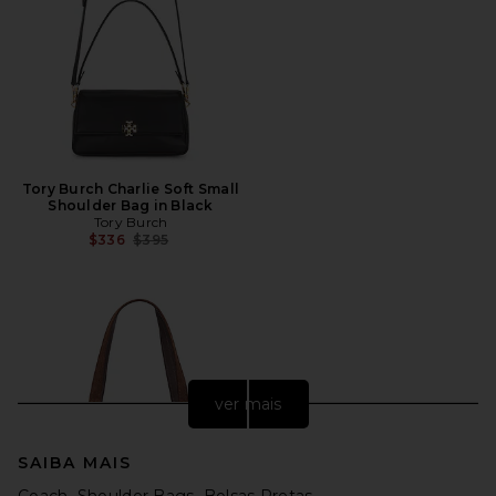
Tory Burch Charlie Soft Small
Shoulder Bag in Black
Tory Burch
Preço anterior:
$336
$395
ver mais
SAIBA MAIS
Coach
Shoulder Bags
Bolsas Pretas