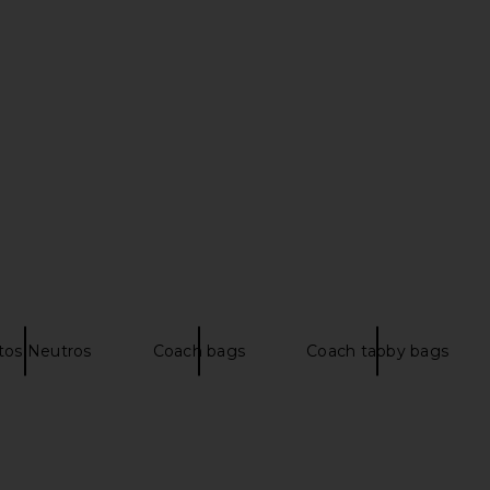
m Sandal in
Schutz Nara Platform Sandal in
Schutz Rita
Platinum
Schutz
$175
$218
Previous price:
Previous price:
tos Neutros
Coach bags
Coach tabby bags