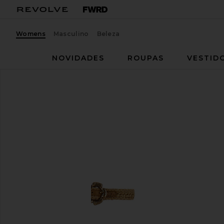
Womens
Masculino
Beleza
NOVIDADES
ROUPAS
VESTID
Coach
Platform Sandal
favoritoCoach Platform Sandal in Natural Raffia