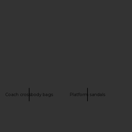
 Cutout Sandal in Root
House of Harlow 1960 x REVOLVE
Brown
Artisan Heel in Natural
Schutz
House of Harlow 1960
$198
$224
$238
Previous price:
Coach crossbody bags
Platform sandals