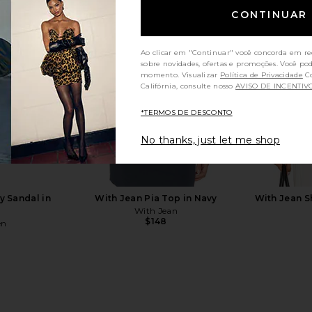
CONTINUAR
Ao clicar em "Continuar" você concorda em re
sobre novidades, ofertas e promoções. Você po
momento. Visualizar
Política de Privacidade
Consumidores da
Califórnia, consulte nosso
AVISO DE INCENTIV
*TERMOS DE DESCONTO
No thanks, just let me shop
in Light Tan
Sam Edelman Imani 2 Sandal in
Jaded Lo
Spiced Pecan
Cors
Sam Edelman
$160
y Sandal in
With Jean Pia Top in Navy
With Jean S
With Jean
$148
en