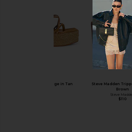
FEMME LA x REVOLVE Andx Wedge
Dolce Vita Odete Heel 
Sandal in Chocolate Brown & Blue
Dolce Vita
$150
Sorbet
FEMME LA
$189
RAYE Saige Wedge in Tan
Steve Madden Tripp
RAYE
Brown
$198
Steve Madd
$110