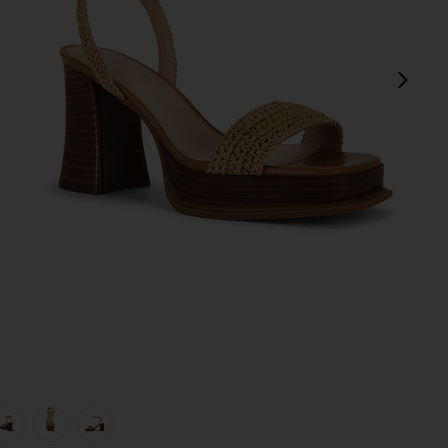
pró
view 1 of 5 Platform Sandal in Natural Raffia
v