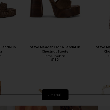
 Sandal in
Steve Madden Floria Sandal in
Steve Ma
ia
Chestnut Suede
Cho
n
Steve Madden
$130
ver mais