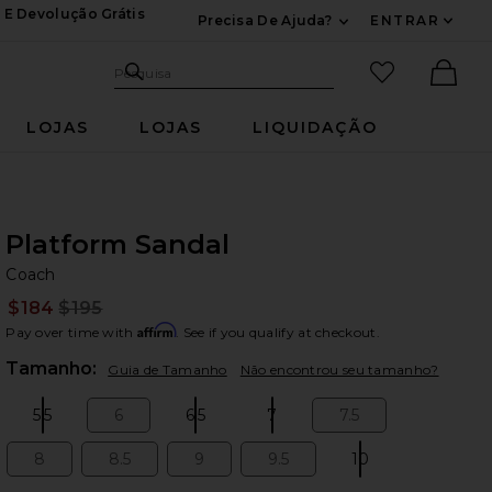
 E Devolução Grátis
Precisa De Ajuda?
ENTRAR
Expandir Para Inf
Pesquisar no site
itens favori
Pesquisa
Ther
LOJAS
LOJAS
LIQUIDAÇÃO
Platform Sandal
Co
bran
Coach
$184
$195
Prev
Affirm
Pay over time with
. See if you qualify at checkout.
Plea
Tamanho:
Guia de Tamanho
Não encontrou seu tamanho?
5.5
6
6.5
7
7.5
Size:
Size:
Size:
Size:
Size:
8
8.5
9
9.5
10
Size:
Size:
Size:
Size:
Size: