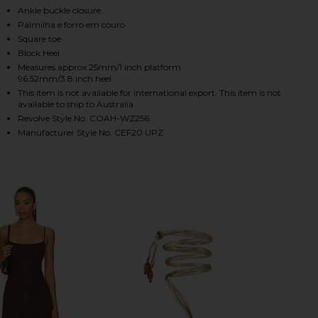
Ankle buckle closure
Palmilha e forro em couro
Square toe
HARE PLATFORM SANDAL IN NATURAL RAFFIA ON FA
HARE PLATFORM SANDAL IN NATURAL RAFFIA ON TW
HARE PLATFORM SANDAL IN NATURAL RAFFIA ON PI
Block Heel
Measures approx 25mm/1 inch platform
96.52mm/3.8 inch heel
This item is not available for international export. This item is not
available to ship to Australia
Revolve Style No. COAH-WZ256
Manufacturer Style No. CEF20 UPZ