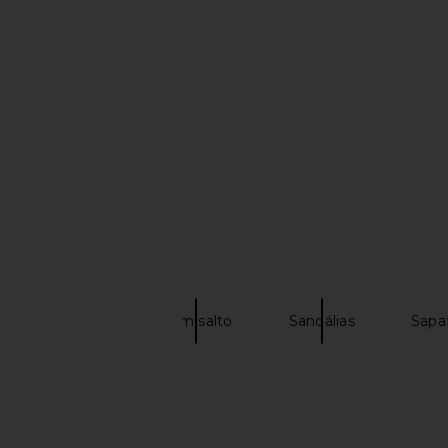
Steve Madden Trippy Platform
Schutz Tuke Platfor
Sandal in Cognac
Cognac
Steve Madden
Schutz
SAIBA MAIS
$110
$169
$198
Coach
Com salto
Sandálias
Sapa