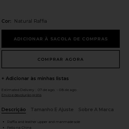
Cor:
Natural Raffia
ximos slides
+ Adicionar às minhas listas
Estimated Delivery : 07 de ago. - 08 de ago.
Envio e devolução grátis
Descrição
Tamanho E Ajuste
Sobre A Marca
, Cu
iew 2 of 5 Platform Sandal in Natural Raffia
view
Raffia and leather upper and manmade sole
Feito na China