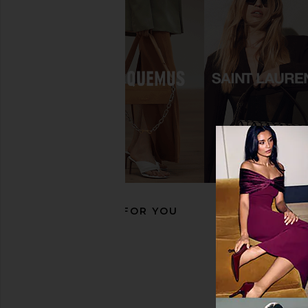
Seychelles Paloma 2 Sandal in Sand
Free People In This 
Suede
Slip Dress in 
Seychelles
Free People
$118
$105
$139
Previous price:
RECOMMENDED FOR YOU