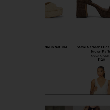
Dolce Vita Felicia Sandal in Natural
Steve Madden Elida
Dolce Vita
Brown Raff
$160
Steve Madde
$120