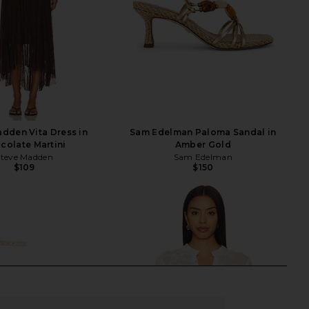
dden Vita Dress in
Sam Edelman Paloma Sandal in
colate Martini
Amber Gold
Steve Madden
Sam Edelman
$109
$150