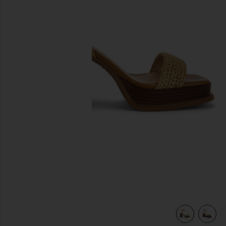
slides anteriores
view 5 of 5 Platform Sandal in Natural Raffia