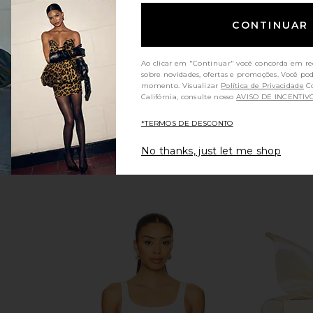
Dolce Glow
MO
$49
CONTINUAR
Ao clicar em "Continuar" você concorda em re
sobre novidades, ofertas e promoções. Você po
momento. Visualizar
Política de Privacidade
Consumidores da
Califórnia, consulte nosso
AVISO DE INCENTIV
*TERMOS DE DESCONTO
No thanks, just let me shop
ney Deluxe
Summer Fridays Sweet Pink Lip
REVOLVE Be
Brush
Butter Balm Birthday Duo