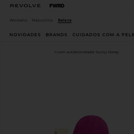
Womens
Masculino
Beleza
NOVIDADES
BRANDS
CUIDADOS COM A PEL
Coco & Eva
Kit de viagem com autobronzeador Sunny Honey
favoritoCoco & Eve Sunny Honey Self Tan Travel Kit 