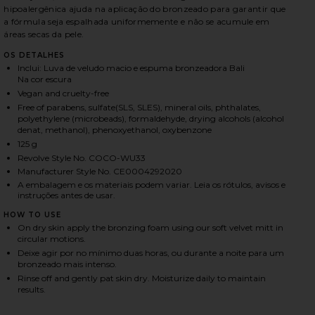
hipoalergênica ajuda na aplicação do bronzeado para garantir que
a fórmula seja espalhada uniformemente e não se acumule em
áreas secas da pele.
HARE SUNNY HONEY SELF TAN TRAVEL KIT IN DARK
HARE SUNNY HONEY SELF TAN TRAVEL KIT IN DARK
HARE SUNNY HONEY SELF TAN TRAVEL KIT IN DARK 
OS DETALHES
Inclui: Luva de veludo macio e espuma bronzeadora Bali
Na cor escura
Vegan and cruelty-free
Free of parabens, sulfate(SLS, SLES), mineral oils, phthalates,
polyethylene (microbeads), formaldehyde, drying alcohols (alcohol
denat, methanol), phenoxyethanol, oxybenzone
125 g
Revolve Style No. COCO-WU33
Manufacturer Style No. CE0004292020
A embalagem e os materiais podem variar. Leia os rótulos, avisos e
instruções antes de usar.
HOW TO USE
On dry skin apply the bronzing foam using our soft velvet mitt in
circular motions.
Deixe agir por no mínimo duas horas, ou durante a noite para um
bronzeado mais intenso.
Rinse off and gently pat skin dry. Moisturize daily to maintain
results.