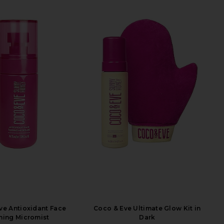
ve Antioxidant Face
Coco & Eve Ultimate Glow Kit in
ning Micromist
Dark