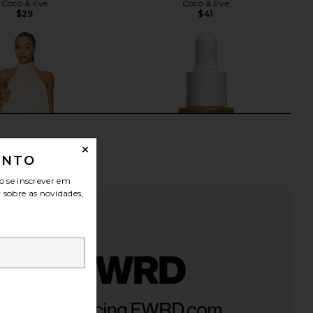
Coco & Eve
Coco & Eve
$29
$41
ONTO
o se inscrever em
r sobre as novidades,
ME Kai Mini Dress in
CAUDALIE Self-Tan Sun Drops
Cream
CAUDALIE