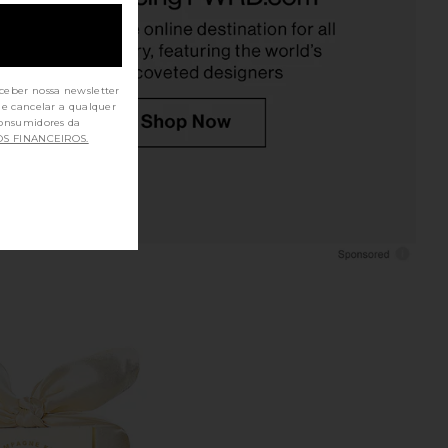
$29
RE TO COME
$88
ceber nossa newsletter
de cancelar a qualquer
OS FINANCEIROS.
auty Wellness Rituals
LIONESS Miami Vice Pant in
Bundle
Washed Ecru