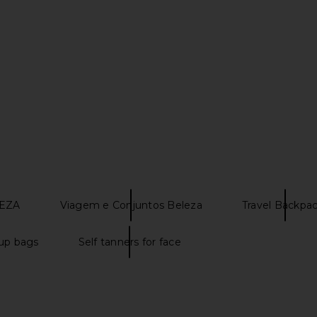
Ivory
ays
Pinch Provisions
$35
LEZA
Viagem e Conjuntos Beleza
Travel Backpa
up bags
Self tanners for face