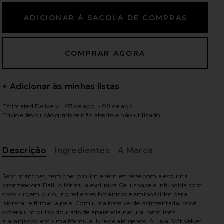
ximos slides
+ Adicionar às minhas listas
Estimated Delivery : 07 de ago. - 08 de ago.
Envio e devolução grátis
se não aberto e não utilizado
Descrição
Ingredientes
A Marca
Sem manchas, sem cheiro ruim e sem estresse com a espuma
bronzeadora Bali. A fórmula exclusiva Cellushape é infundida com
coco virgem puro, ingredientes botânicos e aminoácidos para
hidratar e firmar a pele. Com uma base verde-acinzentada, você
n Dark
iew 2 of 6 Kit de viagem com autobronzeador Sunny Honey in D
view
obterá um brilho dourado de aparência natural, sem tons
alaranjados, em uma fórmula livre de alérgenos. A luva Soft Velvet