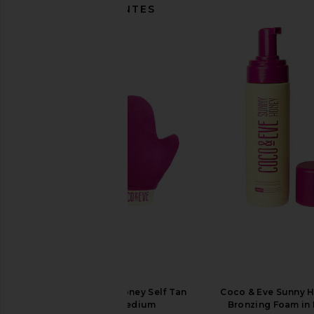
ITENS SEMELHANTES
Coco & Eve Sunny Honey Self Tan
Coco & Eve Sunny H
Travel Kit in Medium
Bronzing Foam in