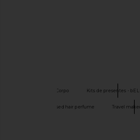
Anywhere Kit in Cognac
Minis
Pinch Provisions
Summer Frid
$40
$22
SAIBA MAIS
Beleza Banho & Corpo
Kits de presentes - bE
Gisou honey infused hair perfume
Travel make