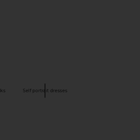
alo
Butter Balm in Toasted
$48
Marshmallow
Summer Fridays
$24
cks
Self portrait dresses