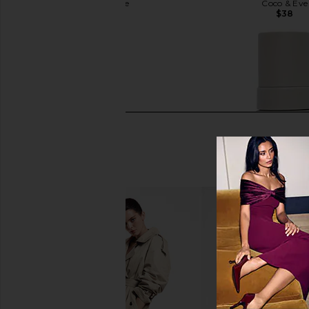
Coco & Eve
Coco & Eve
$25
$38
Coco & Eve Sunny Honey Bali
Dolce Glow Travel L
Bronzing Foam in Ultra Dark
Tanning Mousse in Me