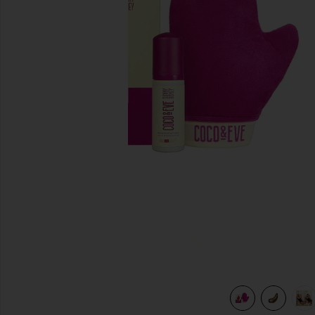
slides anteriores
view 6 of 6 Kit de viagem com autobronzeador Sunny Hone
oney in Dark