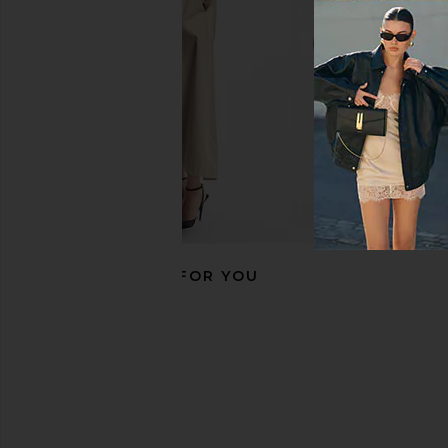
Coco & Eve
Dolce Glow
$38
$25
RECOMMENDED FOR YOU
Vacation Pink Sun Belt Sampler in
Coco & Eve Sunny Ho
Pink
Vegan Kabuki 