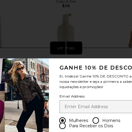
Coco & Eve
$38
ver mais
GANHE 10% DE DESC
Ei, lindeza! Ganhe
10% DE DESCONTO
a
nossa newsletter e seja a primeira a sabe
liquidações e promoções!
Email Address
Mulheres
Homens
usso Self-
Dolce Glow Lusso Self-Tanning
MORE TO CO
Para Receber os Dois
dium To Dark
Mousse in Medium/Dark