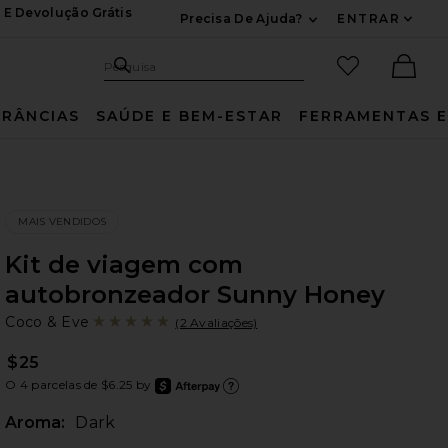
 E Devolução Grátis
Precisa De Ajuda?
ENTRAR
Expandir Para Inf
Pesquisar no site
itens favori
Pesquisa
Ther
RÂNCIAS
SAÚDE E BEM-ESTAR
FERRAMENTAS E
MAIS VENDIDOS
Kit de viagem com
autobronzeador Sunny Honey
Co
bran
Coco & Eve
(2 Avaliações)
$25
O 4 parcelas de $6.25 by
after
Saiba
Aroma:
Dark