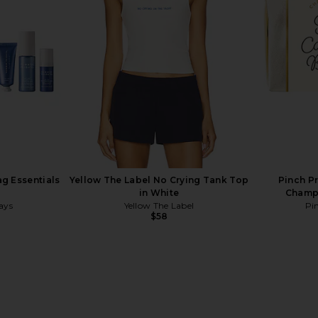
Summer Fridays
RE
$38
g Essentials
Yellow The Label No Crying Tank Top
Pinch P
in White
Champa
ays
Yellow The Label
Pi
$58
eet Summer
Pinch Provisions Wind Down Kit in
alo