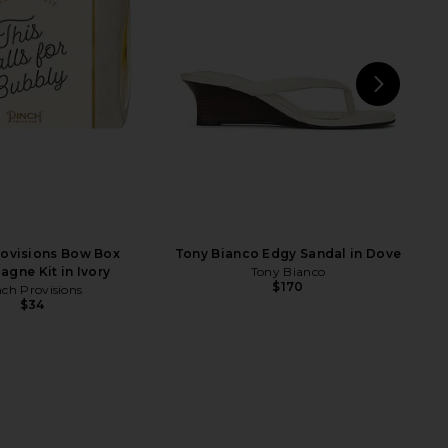
VOLVE Beauty
LIONESS
$39
$110
NEXT
erb
wit
rovisions Bow Box
Tony Bianco Edgy Sandal in Dove
gne Kit in Ivory
Tony Bianco
$170
nch Provisions
$34
 Discovery Set
Summer Fridays Limited Edition Lip