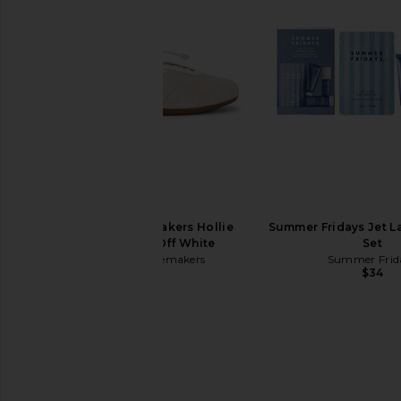
Vacation
Coco & Eve
$35
$25
Vagabond Shoemakers Hollie
Summer Fridays Jet La
Sneakerina in Off White
Set
Vagabond Shoemakers
Summer Frid
$130
$34
Pinch Provisions Work From
Summer Fridays Sw