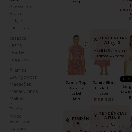
$99
$
Acessórios
(PRO
Blusas
FI
$
Calças
Jaquetas
e
TENDÊNCIAS
casacos
ATUAIS!
favoritoJamie Top
favorit
Jeans
Vendido 5 vezes nas
Leather
últimas 48 horas
Lingeries
e
Pijamas
Loungewear
NOVI
Jamie Top
Jamie Skirt
Macacões
Leig
Elodie the
Elodie the
Macaquinhos
MAJO
Label
Label
$
Malhas
$88
Sale pric
$109
$128
e
Previous
Tricôs
TENDÊNCIAS
Moda
ATUAIS!
TENDÊNCIAS
esportiva
ATUAIS!
favoritoHalter Top
favori
Vendido 10 vezes
Roupas
Vendido 5 vezes nas
nas últimas 48