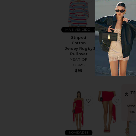
MAIS VENDIDOS
MAIS VENDIDOS
NOVI
Striped
Striped
Kaid
Cotton
Cotton
Sho
Jersey Rugby
Jersey Shorts
Fl
Pullover
YEAR OF
Embro
YEAR OF
OURS
T
OURS
$85
MAJO
$99
$
T
favoritoRowena Top
favori
Vend
nas
NOVIDADES