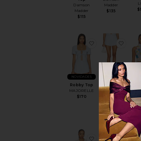
L
Damson
Madder
$
Madder
$135
$115
favoritoRobby Top
favori
NOVIDADES
Robby Top
Ruby Mini
Nael
MAJORELLE
Short
Cura
MAJORELLE
$170
El
$140
$
favoritoStriped Cot
favori