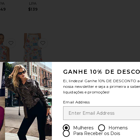
PA
LPA
149
$139
toRuby Mini Short
favoritoNaelle Top
favoritoNaelle Maxi Skirt
GANHE 10% DE DESC
Ei, lindeza! Ganhe
10% DE DESCONTO
a
nossa newsletter e seja a primeira a sabe
le Top
Naelle Maxi
liquidações e promoções!
ae by
Skirt
liatt
Curaae by
Email Address
Elliatt
145
$174
Mulheres
Homens
Para Receber os Dois
ton Jersey Rugby Pullover
toStriped Cotton Jersey Shorts
favoritoKaidyn One Shoulder Flower Embroidered Top
favoritoKaidyn Flower Embroidered Midi Sk