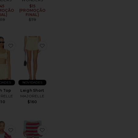
45
Sale price:
$15
Sale price:
MOÇÃO
(PROMOÇÃO
NAL)
FINAL)
Previous price:
Previous price:
119
$79
oJamie Skirt
favoritoLeigh Top
favoritoLeigh Short
DADES
NOVIDADES
h Top
Leigh Short
RELLE
MAJORELLE
110
$160
e:
 price:
toCropped Gaucho
favoritoThe Mayfair Striped Hoodie
favoritoStriped Short