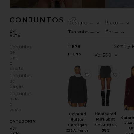
CONJUNTOS
Designer
Preço
—
—
EM
Tamanho
Cor
—
—
ALTA
Conjuntos
11878
de
ITENS
saia
e
shorts
favoritoCovered But
favori
Conjuntos
de
Calças
Conjuntos
para
o
verão
Heathered
Covered
Katari
Mini Skirt
Button
CATEGORIA
Slee
525 America
Cardigan
Ver
SE
525 America
$89
tudo
WON