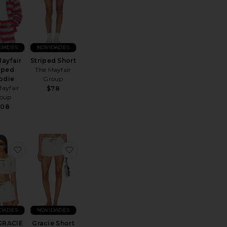
DADES
NOVIDADES
ayfair
Striped Short
iped
The Mayfair
odie
Group
ayfair
$78
oup
108
Top
oLayla Skirt
favoritoTOP GRACIE
favoritoGracie Short
DADES
NOVIDADES
GRACIE
Gracie Short