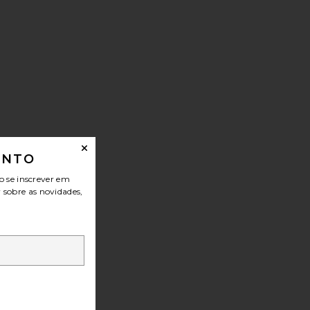
ONTO
o se inscrever em
r sobre as novidades,
irt