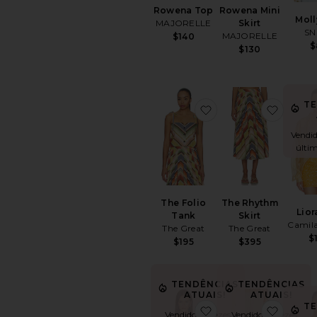
Rowena Top
Rowena Mini
Moll
MAJORELLE
Skirt
SN
MAJORELLE
$140
$
$130
T
favoritoThe Folio Ta
favori
Vendid
últi
The Folio
The Rhythm
Lior
Tank
Skirt
Camila
The Great
The Great
$
$195
$395
TENDÊNCIAS
TENDÊNCIAS
ATUAIS!
ATUAIS!
T
favoritoMolly Top
favori
Vendido 17 vezes
Vendido 16 vezes