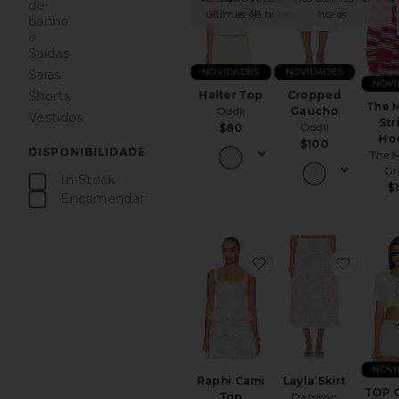
de
últimas 48 horas
horas
banho
e
Saídas
NOVIDADES
NOVIDADES
Saias
NOVI
Halter Top
Cropped
Shorts
The M
Oddli
Gaucho
Vestidos
Str
Oddli
$80
Ho
$100
DISPONIBILIDADE
The M
Gr
In-Stock
$
peças favoritas
Encomendar
peças favoritas
favoritoRaphi Cami 
favorit
NOVI
Raphi Cami
Layla Skirt
TOP 
Top
Damson