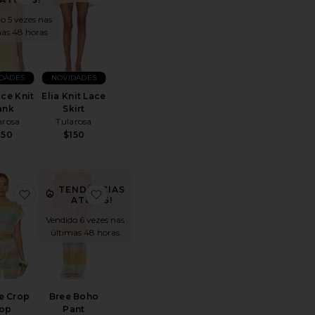
o 5 vezes nas
mas 48 horas
DADES
NOVIDADES
ace Knit
Elia Knit Lace
ank
Skirt
arosa
Tularosa
150
$150
TENDÊNCIAS
leeve Shirred Shirt
toAdora Shirred Hot Short
favoritoRenee Crop Top
favoritoBree Boho Pant
ATUAIS!
Vendido 6 vezes nas
últimas 48 horas
e Crop
Bree Boho
op
Pant