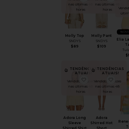
nas últimas 48
nas últimas 48
Vendid
horas
horas
últi
NOVI
Molly Top
Molly Pant
Elia L
SNDYS
SNDYS
T
$89
$109
Tul
$
TENDÊNCIAS
TENDÊNCIAS
ATUAIS!
ATUAIS!
favoritoAdora Long S
favori
Vendido 12 vezes
Vendido 10 vezes
nas últimas 48
nas últimas 48
horas
horas
Adora Long
Adora
Rene
Sleeve
Shirred Hot
T
Shirred Shirt
Short