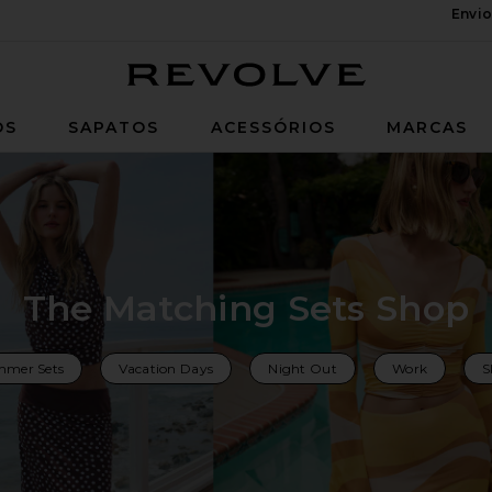
Envio
Revolve
OS
SAPATOS
ACESSÓRIOS
MARCAS
The Matching Sets Shop
mer Sets
Vacation Days
Night Out
Work
S