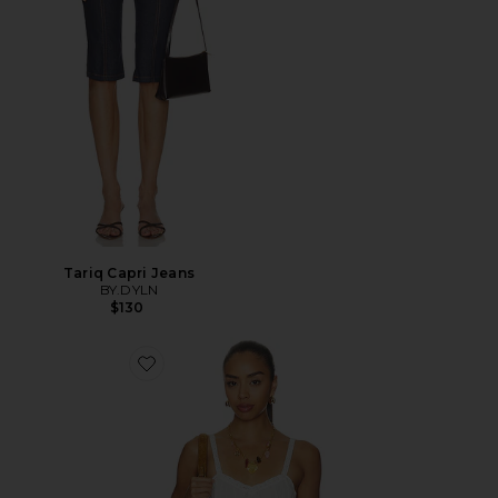
Tariq Capri Jeans
BY.DYLN
$130
Favorite Vintage Petticoat Cami