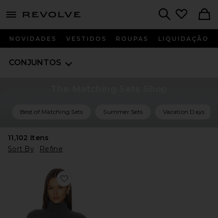
menu - shows more content
Revolve, Apparel & Fashion
Search
NOVIDADES
VESTIDOS
ROUPAS
LIQUIDAÇÃO
CONJUNTOS
The Matching Sets Shop
Best of Matching Sets
Summer Sets
Vacation Days
11,102
Itens
Sort By
Refine
Favorite Fride Sweater