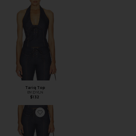
Tariq Top
BY.DYLN
$132
Favorite Tariq Capri Jeans