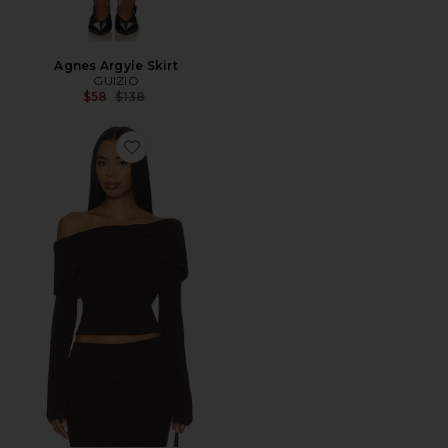
Agnes Argyle Skirt
GUIZIO
Previous price:
$58
$138
Favorite Selene Top