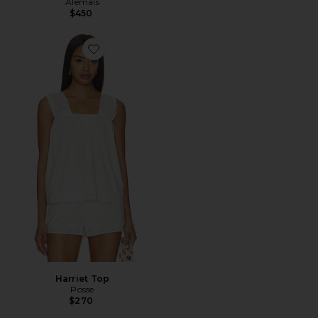
Alemais
$450
Favorite Harriet Top
Harriet Top
Posse
$270