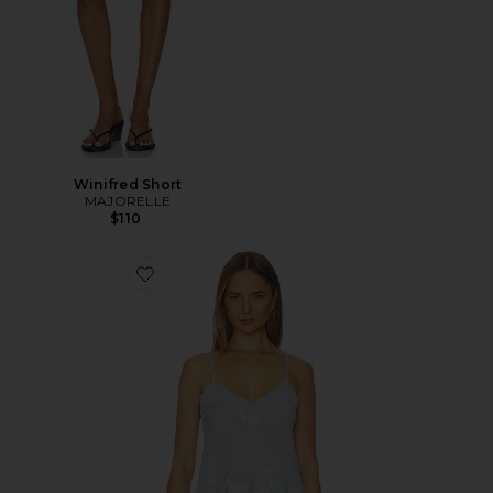
Winifred Short
MAJORELLE
$110
Favorite Vespera Top