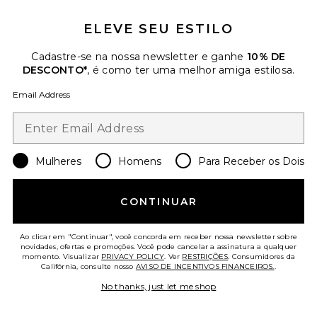
Mesh Top
ELEVE SEU ESTILO
Astoria
Previous price:
$56
$65
Cadastre-se na nossa newsletter e ganhe
10% DE
DESCONTO*
, é como ter uma melhor amiga estilosa.
Favorite Legging Capri
Email Address
Mulheres
Homens
Para Receber os Dois
CONTINUAR
Ao clicar em "Continuar", você concorda em receber nossa newsletter sobre
novidades, ofertas e promoções. Você pode cancelar a assinatura a qualquer
momento. Visualizar
PRIVACY POLICY
. Ver
RESTRIÇÕES
. Consumidores da
Califórnia, consulte nosso
AVISO DE INCENTIVOS FINANCEIROS.
.
No thanks, just let me shop
Legging Capri