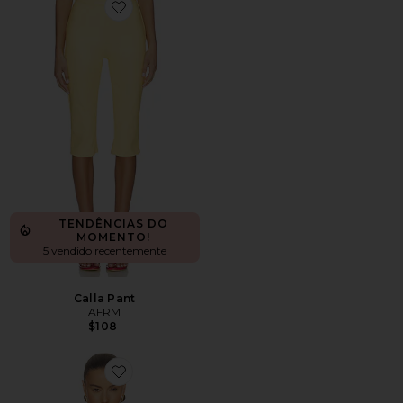
Favorite Calla Pant
TENDÊNCIAS DO
MOMENTO!
5 vendido recentemente
Calla Pant
AFRM
$108
Favorite Tariq Top