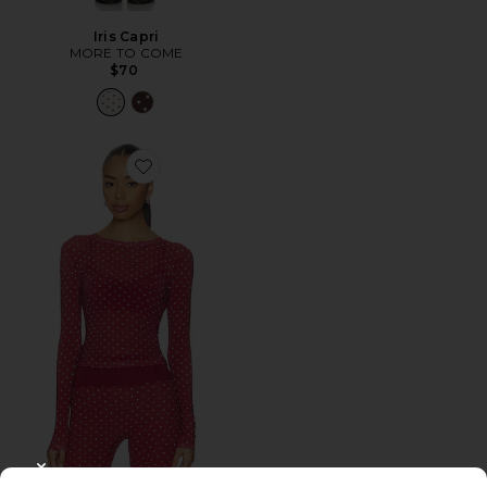
Iris Capri
MORE TO COME
$70
Favorite Mesh Top
CLOSE MODAL