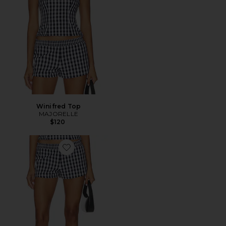
Winifred Top
MAJORELLE
$120
Favorite Winifred Short