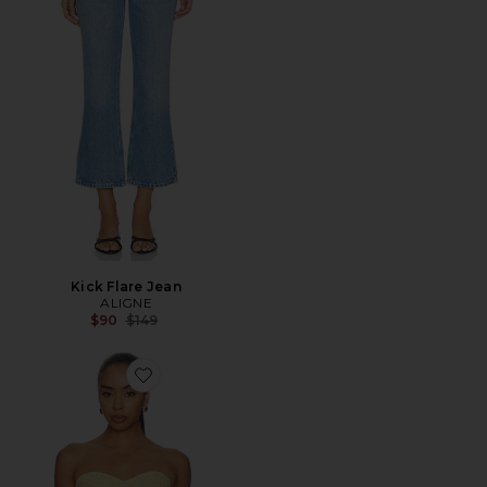
Kick Flare Jean
ALIGNE
Previous price:
$90
$149
Favorite Solinda Tunic