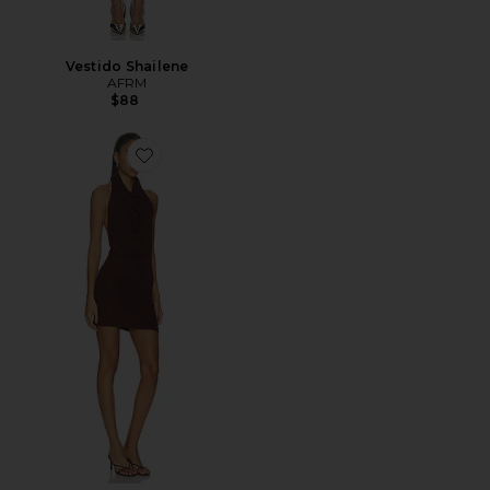
Vestido Shailene
AFRM
$88
Favorite Sonia High Neck Mini Dress