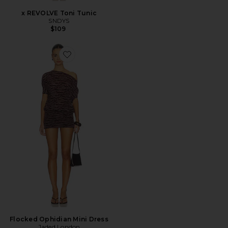
x REVOLVE Toni Tunic
SNDYS
$109
Favorite Flocked Ophidian Mini Dress
Flocked Ophidian Mini Dress
Jaded London