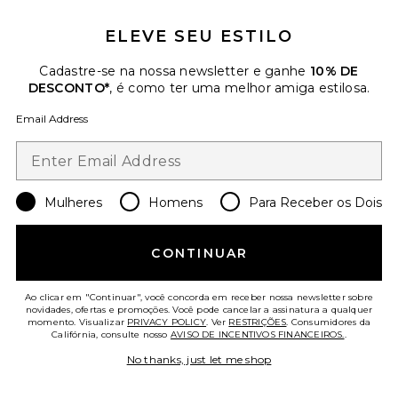
ELEVE SEU ESTILO
Cadastre-se na nossa newsletter e ganhe
10% DE
DESCONTO*
, é como ter uma melhor amiga estilosa.
Email Address
Mulheres
Homens
Para Receber os Dois
CONTINUAR
Vira Mini Dress
I.AM.GIA
$105
Ao clicar em "Continuar", você concorda em receber nossa newsletter sobre
novidades, ofertas e promoções. Você pode cancelar a assinatura a qualquer
momento. Visualizar
PRIVACY POLICY
. Ver
RESTRIÇÕES
. Consumidores da
Califórnia, consulte nosso
AVISO DE INCENTIVOS FINANCEIROS.
.
No thanks, just let me shop
Favorite VESTIDO DE DUAS CAMADAS