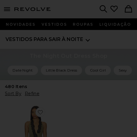
menu - shows more content
Revolve, Apparel & Fashion
Search
NOVIDADES
VESTIDOS
ROUPAS
LIQUIDAÇÃO
VESTIDOS PARA SAIR À NOITE
The Night Out Dress Shop
Date Night
Little Black Dress
Cool Girl
Sexy
480
Itens
Sort By
Refine
Favorite Loni Mini Dress