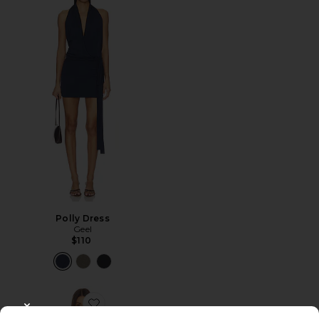
Polly Dress
Geel
$110
Favorite Vira Mini Dress
CLOSE MODAL