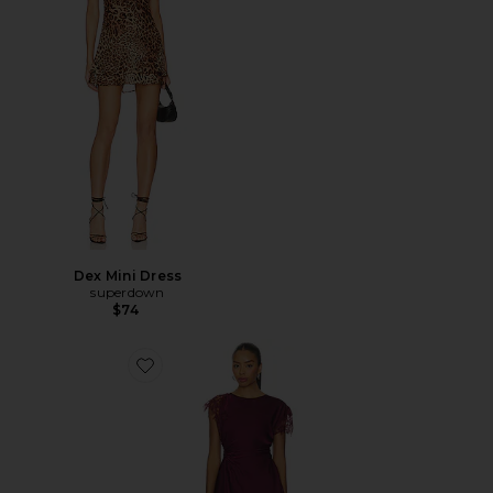
Dex Mini Dress
superdown
$74
Favorite Zina Ruched Mini Dress