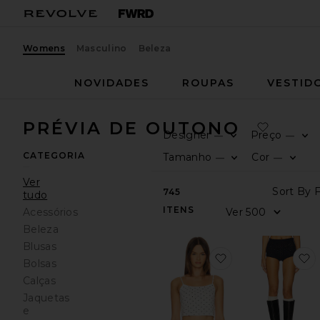
Womens
Masculino
Beleza
NOVIDADES
ROUPAS
VESTID
PRÉVIA DE OUTONO
Designer
Preço
—
—
CATEGORIA
Tamanho
Cor
—
—
Ver
745
tudo
ITENS
Acessórios
Beleza
Blusas
favoritoPointelle 
f
Bolsas
Calças
Jaquetas
e