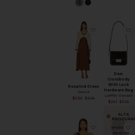
favoritoRosalind 
f
Desi
Crossbody
With Lock
Rosalind Dress
Hardware Bag
Sancia
Loeffler Randall
Sale price:
$234
$248
$241
$325
Previous price:
ALTA
PROCURA
favoritoTOP AS
f
Vendido 40
vezes nas