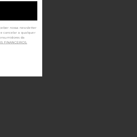
ceber nossa newsletter
de cancelar a qualquer
OS FINANCEIROS.
 Down Shirt