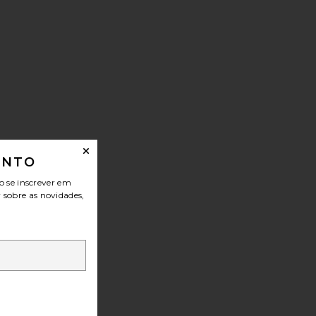
ONTO
o se inscrever em
r sobre as novidades,
s