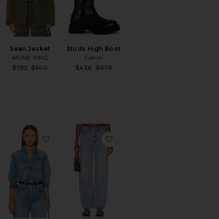
Sean Jacket
Studs High Boot
Sale price:
ANINE BING
Ganni
Sale price:
Sale price:
$190
$500
$438
$875
Previous price:
Previous price:
Previous price:
elt
avoritoBeatriz Trench Coat
favoritoSolene Shirt
favoritoBARRIL WES