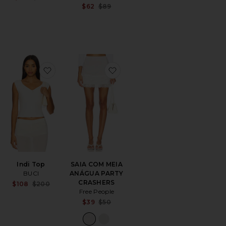
Previous price:
Previous price:
Sale price:
$62
$89
Previous price:
 Bomber Jacket
avoritoStevie 42 Boot
favoritoIndi Top
favoritoSAIA COM MEIA AN
Sale price:
Indi Top
SAIA COM MEIA
Previous price:
BUCI
ANÁGUA PARTY
CRASHERS
Sale price:
$108
$200
Previous price:
Free People
Sale price:
$39
$50
Previous price: