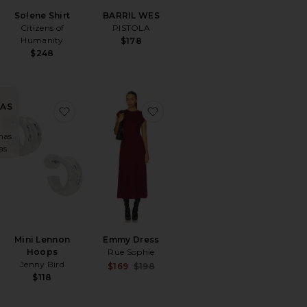
Solene Shirt
BARRIL WES
Citizens of
PISTOLA
Humanity
$178
$248
AS
Crop Top
avoritoHighland Bubble Skort
favoritoMini Lennon Hoops
favoritoEmmy Dress
!
nas
as
Mini Lennon
Emmy Dress
Hoops
Rue Sophie
Jenny Bird
Sale price:
$169
$198
Previous price:
$118