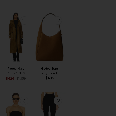
ger
avoritoFarhi Short
favoritoReed Mac
favoritoHobo Bag
Sale price:
Reed Mac
Hobo Bag
Previous price:
ALLSAINTS
Tory Burch
$495
Sale price:
$626
$1,159
Previous price:
gies
avoritoCooper Mini Dress
favoritoMaude Knit Top
favoritoHayleigh Stirrup Pant