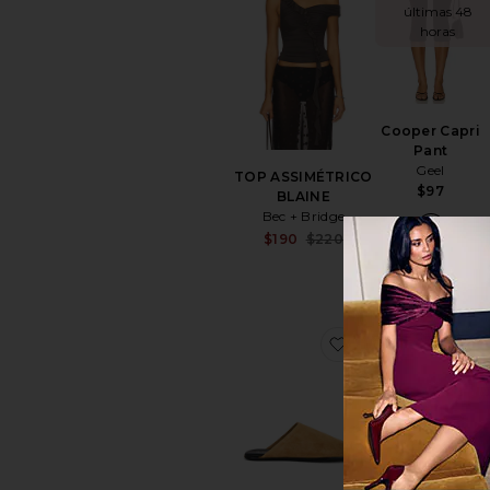
últimas 48
horas
Cooper Capri
Pant
Geel
TOP ASSIMÉTRICO
$97
BLAINE
Bec + Bridge
Sale price:
$190
$220
Previous price:
favoritoGunter Sl
f