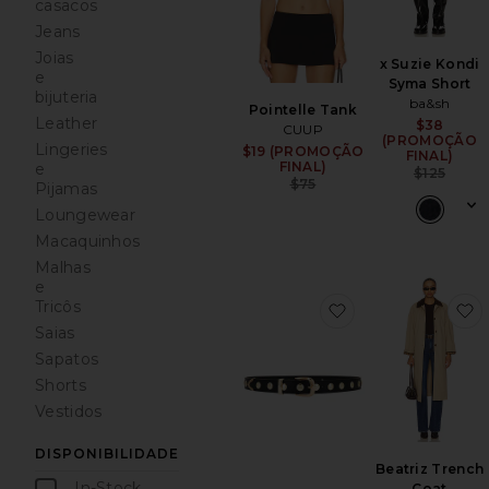
casacos
Jeans
Joias
x Suzie Kondi
e
Syma Short
bijuteria
ba&sh
Pointelle Tank
Leather
$38
CUUP
(PROMOÇÃO
Lingeries
$19 (PROMOÇÃO
Sale price:
FINAL)
FINAL)
e
$125
Previous price:
$75
Pijamas
Loungewear
Macaquinhos
Malhas
e
Tricôs
favoritoStudded B
f
Saias
Sapatos
Shorts
Vestidos
DISPONIBILIDADE
Beatriz Trench
In-Stock
Coat