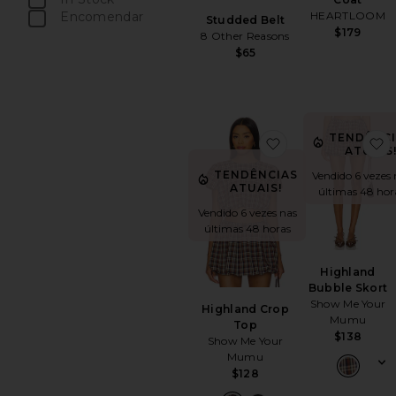
peças favoritas
HEARTLOOM
Encomendar
Studded Belt
$179
peças favoritas
8 Other Reasons
$65
TENDÊNCI
favoritoHighland 
f
ATUAIS
TENDÊNCIAS
Vendido 6 vezes 
ATUAIS!
últimas 48 hor
Vendido 6 vezes nas
últimas 48 horas
Highland
Bubble Skort
Show Me Your
Highland Crop
Mumu
Top
$138
Show Me Your
Mumu
$128