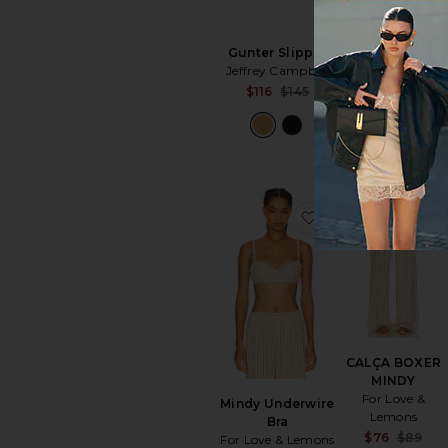
Sofina Dress
Steve Madden
$98
$99
Gunter Slipper
Jeffrey Campbell
Sale price:
$116
$145
Previous price:
favoritoMindy Un
CALÇA BOXER
MINDY
For Love &
Mindy Underwire
Lemons
Bra
$76
$89
For Love & Lemons