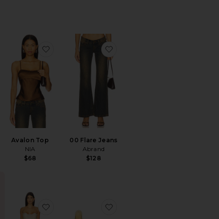
Dress
avoritoDesi Crossbody With Lock Hardware Bag
favoritoAvalon Top
favorito00 Flare Jeans
Avalon Top
00 Flare Jeans
NIA
Abrand
$68
$128
Sale price:
Previous price:
!
SIMÉTRICO BLAINE
avoritoCooper Capri Pant
favoritoLinus Dress
favoritoBRINCOS MEGAN