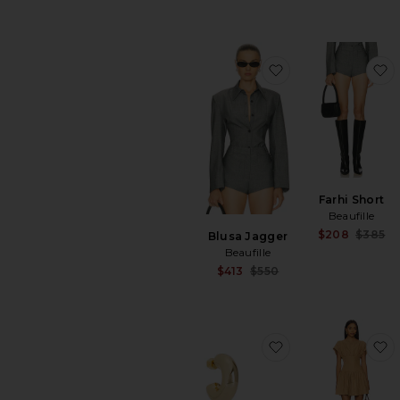
favoritoBlusa Jag
f
Farhi Short
Beaufille
$208
$385
Blusa Jagger
Beaufille
Sale price:
$413
$550
Previous price:
favoritoDrew Hug
f