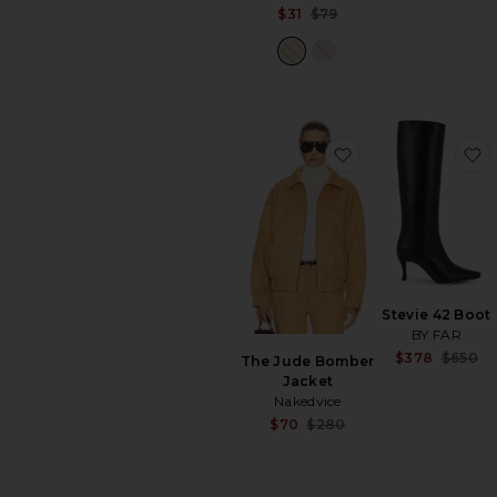
Sale price:
$31
$79
Previous price:
favoritoThe Jude
f
Stevie 42 Boot
BY FAR
$378
$650
The Jude Bomber
Jacket
Nakedvice
Sale price:
$70
$280
Previous price: