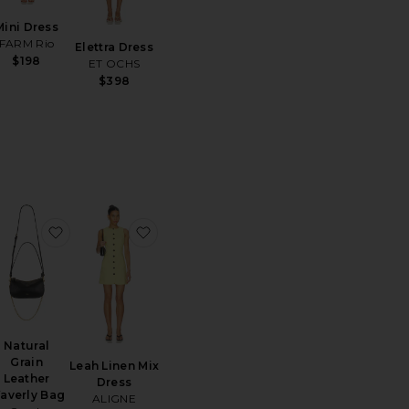
Mini Dress
FARM Rio
Elettra Dress
$198
ET OCHS
$398
n Top
voritoKora Linen Mini Skort
favoritoNatural Grain Leather Waverly Bag
favoritoLeah Linen Mix Dress
Natural
Grain
Leah Linen Mix
Leather
Dress
averly Bag
ALIGNE