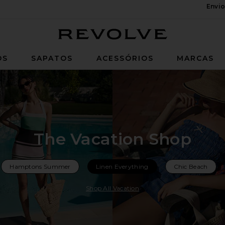
Envio
Revolve
OS
SAPATOS
ACESSÓRIOS
MARCAS
The Vacation Shop
Hamptons Summer
Linen Everything
Chic Beach
Shop All Vacation