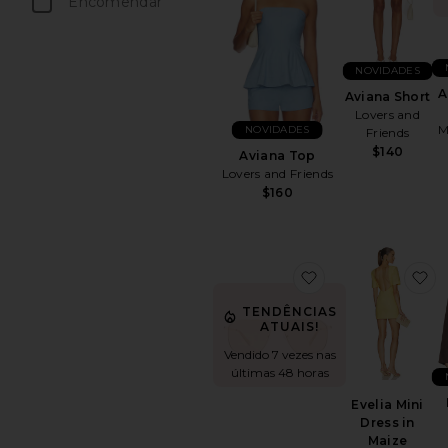
peças favoritas
Encomendar
peças favoritas
NOVIDADES
A
Aviana Short
Lovers and
M
NOVIDADES
Friends
$140
Aviana Top
Lovers and Friends
$160
favoritoEquator 
fa
TENDÊNCIAS
ATUAIS!
Vendido 7 vezes nas
últimas 48 horas
Evelia Mini
Dress in
Maize