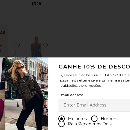
$328
AS
!
DO DE LINHO COM ALÇAS E AMARRAÇÃO HIDEAWAY
voritoJenna Mini Dress
favoritoLux Cuff
favoritoLenny Dress
es
8
GANHE 10% DE DESC
Ei, lindeza! Ganhe
10% DE DESCONTO
a
nossa newsletter e seja a primeira a sabe
NOVIDADES
Lux Cuff
liquidações e promoções!
BRACHA
Lenny Dress
$37
AZULU
Email Address
$450
Mulheres
Homens
Para Receber os Dois