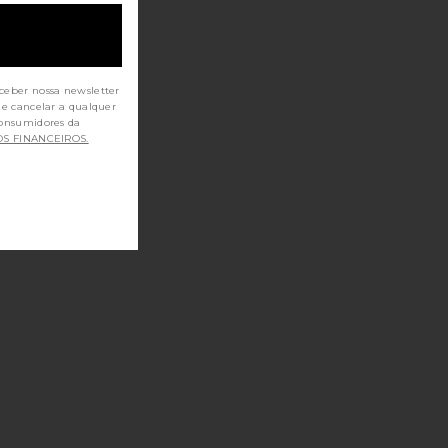
L
O DANIEL
ceber nossa newsletter
de cancelar a qualquer
OS FINANCEIROS.