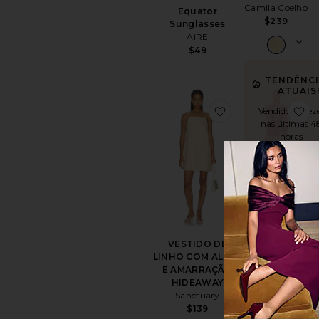
Camila Coelho
Equator
$239
Sunglasses
AIRE
$49
TENDÊNCI
ATUAIS
favoritoVESTI
fa
Vendido 13 vez
nas últimas 4
horas
MAIS VENDIDOS
Jenna Mini
Dress
Show Me Your
Mumu
VESTIDO DE
$168
LINHO COM ALÇAS
E AMARRAÇÃO
HIDEAWAY
Sanctuary
$139