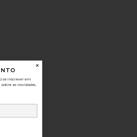
ONTO
o se inscrever em
r sobre as novidades,