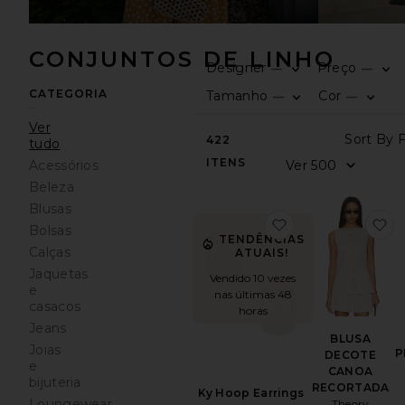
CONJUNTOS DE LINHO
Designer
Preço
—
—
CATEGORIA
Tamanho
Cor
—
—
Ver
422
tudo
ITENS
Acessórios
Beleza
Blusas
favoritoKy Hoop E
f
Bolsas
TENDÊNCIAS
Calças
ATUAIS!
Jaquetas
Vendido 10 vezes
e
nas últimas 48
casacos
horas
Jeans
BLUSA
Joias
P
DECOTE
e
CANOA
bijuteria
RECORTADA
Ky Hoop Earrings
Loungewear
Theory