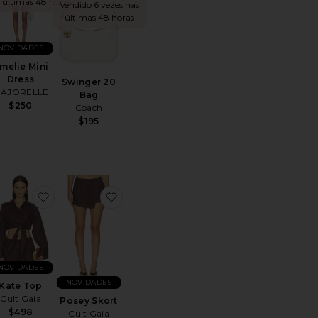
últimas 48 horas
Vendido 6 vezes nas
últimas 48 horas
NOVIDADES
melie Mini
Dress
Swinger 20
AJORELLE
Bag
$250
Coach
$195
Sunglasses
voritoEvelia Mini Dress in Maize
favoritoKate Top
favoritoPosey Skort
NOVIDADES
NOVIDADES
Kate Top
Cult Gaia
Posey Skort
$498
Cult Gaia