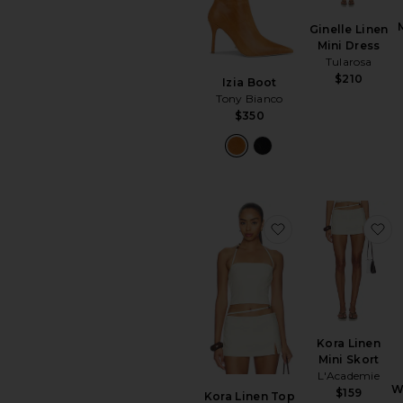
Ginelle Linen
Mini Dress
Tularosa
$210
Izia Boot
Tony Bianco
$350
favoritoKora Line
fa
Kora Linen
Mini Skort
L'Academie
W
$159
Kora Linen Top