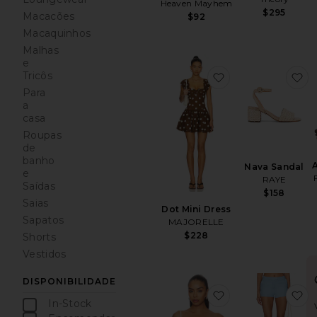
Heaven Mayhem
$295
Macacões
$92
Macaquinhos
Malhas
e
favoritoDot Mini 
f
Tricôs
Para
a
casa
Roupas
de
banho
Nava Sandal
e
RAYE
Saídas
$158
Saias
Dot Mini Dress
Sapatos
MAJORELLE
$228
Shorts
Vestidos
DISPONIBILIDADE
favoritoAviana To
fa
In-Stock