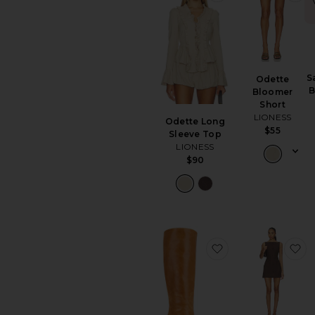
S
Odette
B
Bloomer
Short
LIONESS
Odette Long
$55
Sleeve Top
LIONESS
$90
favoritoIzia Boot
fa