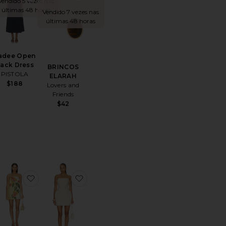
Vendido 5 vezes nas
últimas 48 horas
Vendido 7 vezes nas
últimas 48 horas
adee Open
ack Dress
BRINCOS
PISTOLA
ELARAH
$188
Lovers and
Friends
$42
voritoGinelle Linen Mini Dress
favoritoMini Dress
favoritoElettra Dress