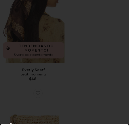
TENDÊNCIAS DO
MOMENTO!
5 vendido recentemente
Everly Scarf
petit moments
$48
Favorite Alegre Crochet Raffia Clutch
CLOSE MODAL