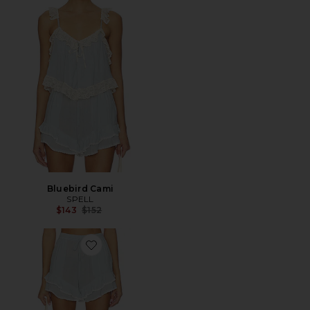
Bluebird Cami
SPELL
Previous price:
$143
$152
Favorite Bluebird Short