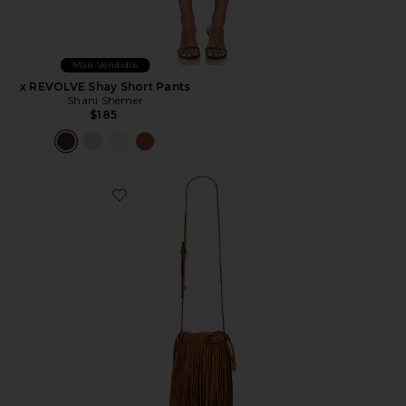
Mais Vendidos
x REVOLVE Shay Short Pants
Shani Shemer
$185
Favorite Shoulder Bag