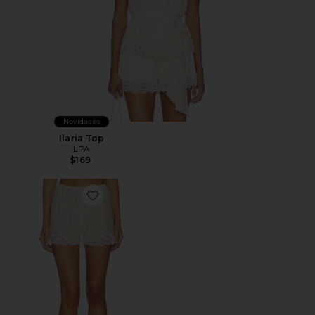
Novidades
Ilaria Top
LPA
$169
Favorite Clover Short