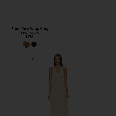
Front Row Wrap Clog
Free People
$178
Favorite Stars Align Midi Dress