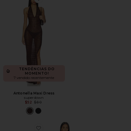
Favorite Antonella Maxi Dress
TENDÊNCIAS DO
MOMENTO!
7 vendido recentemente
Antonella Maxi Dress
superdown
Previous price:
$52
$80