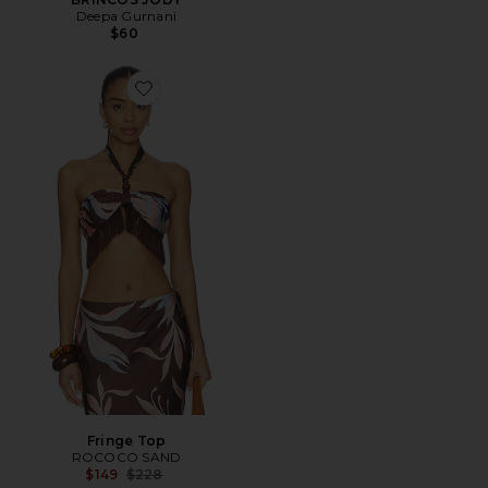
Deepa Gurnani
$60
Favorite Fringe Top
Fringe Top
ROCOCO SAND
Previous price:
$149
$228