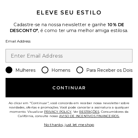
ELEVE SEU ESTILO
Cadastre-se na nossa newsletter e ganhe
10% DE
DESCONTO*
, é como ter uma melhor amiga estilosa.
Email Address
Alegre Crochet Raffia Clutch
florabella
Mulheres
Homens
Para Receber os Dois
$79
CONTINUAR
Favorite Lali Maxi Skirt Set
Ao clicar em "Continuar", você concorda em receber nossa newsletter sobre
novidades, ofertas e promoções. Você pode cancelar a assinatura a qualquer
momento. Visualizar
PRIVACY POLICY
. Ver
RESTRIÇÕES
. Consumidores da
Califórnia, consulte nosso
AVISO DE INCENTIVOS FINANCEIROS.
.
No thanks, just let me shop