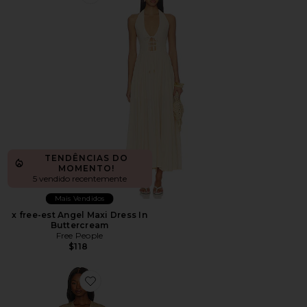
Favorite x free-est Angel Maxi Dress In Buttercream
TENDÊNCIAS DO
MOMENTO!
5 vendido recentemente
Mais Vendidos
x free-est Angel Maxi Dress In
Buttercream
Free People
$118
Favorite Finge Short Caftan