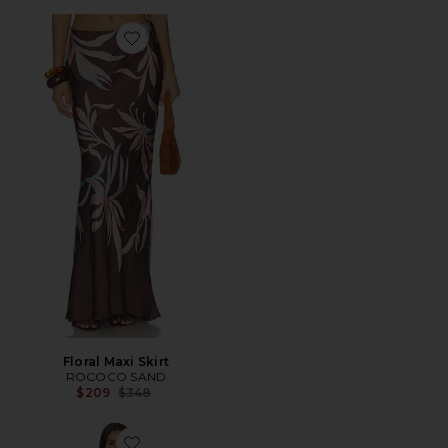
Favorite Floral Maxi Skirt
Floral Maxi Skirt
ROCOCO SAND
Previous price:
$209
$348