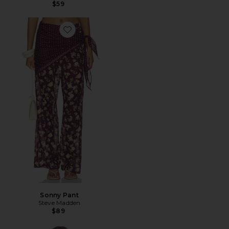
$59
Favorite Sonny Pant
Sonny Pant
Steve Madden
$89