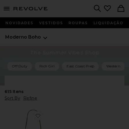
menu - shows more content
Revolve, Apparel & Fashion
Search
NOVIDADES
VESTIDOS
ROUPAS
LIQUIDAÇÃO
Moderno Boho
The Summer Vibes Shop
Off Duty
Rich Girl
East Coast Prep
Western
Shop All Summer Vibes
615
Itens
Sort By
Refine
Favorite Oskan Soft Zipped Bag