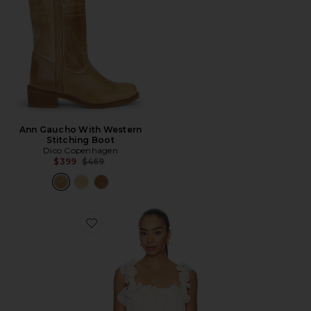
Ann Gaucho With Western
Stitching Boot
Dico Copenhagen
Previous price:
$399
$469
Favorite Ilaria Top