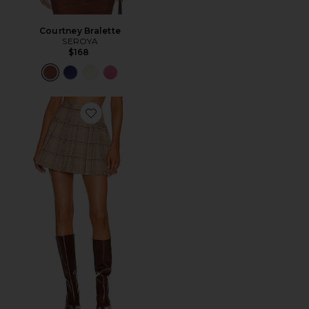
Courtney Bralette
SEROYA
$168
Favorite Shae Mini Skirt