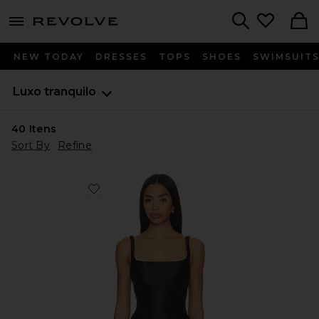
menu - shows more content
Revolve, Apparel & Fashion
Search
NEW TODAY
DRESSES
TOPS
SHOES
SWIMSUIT
Luxo tranquilo
40
Itens
Sort By
Refine
Favorite Jacksonville Top