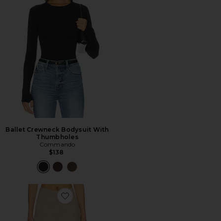
Ballet Crewneck Bodysuit With
Thumbholes
Commando
$138
Favorite Dorothea Short