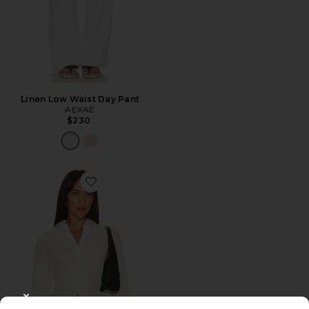
Linen Low Waist Day Pant
AEXAE
$230
Favorite Alera Shirt
CLOSE MODAL