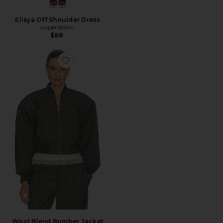
Elisya Off Shoulder Dress
superdown
$88
Favorite Wool Blend Bomber Jacket
Wool Blend Bomber Jacket