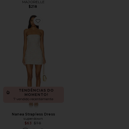
MAJORELLE
$218
Favorite Nanea Strapless Dress
TENDÊNCIAS DO
MOMENTO!
7 vendido recentemente
Nanea Strapless Dress
superdown
Previous price:
$63
$78