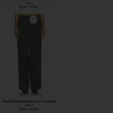
Helsa
Previous price:
$349
$498
Favorite Wool Blend Drawcord Trousers
Wool Blend Drawcord Trousers
Helsa
Previous price:
$203
$289