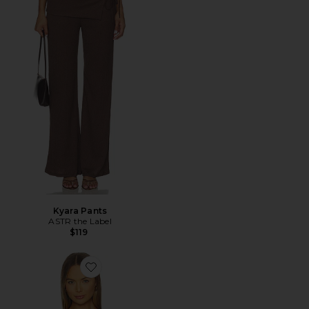
Kyara Pants
ASTR the Label
$119
Favorite Ballet Crewneck Bodysuit With Thumbholes