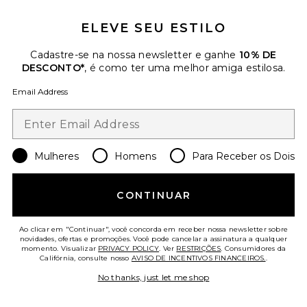
ELEVE SEU ESTILO
Cadastre-se na nossa newsletter e ganhe
10% DE
DESCONTO*
, é como ter uma melhor amiga estilosa.
Email Address
Alera Shirt
PAIGE
$199
Mulheres
Homens
Para Receber os Dois
Favorite Winslow Boyfriend Jeans
CONTINUAR
Ao clicar em "Continuar", você concorda em receber nossa newsletter sobre
novidades, ofertas e promoções. Você pode cancelar a assinatura a qualquer
momento. Visualizar
PRIVACY POLICY
. Ver
RESTRIÇÕES
. Consumidores da
Califórnia, consulte nosso
AVISO DE INCENTIVOS FINANCEIROS.
.
No thanks, just let me shop