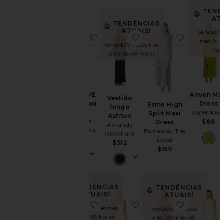
TEN
Pattern
AT
TENDÊNCIAS
ATUAIS!
Vendido
favoritox REVOLVE Dahlia Maxi Dr
favoritoVestido longo
favoritoE
nas úl
Disponibilidade
Vendido 7 vezes nas
ho
últimas 48 horas
x REVOLVE
Arwen M
Vestido
Dahlia Maxi
Dress
Esme High
longo
Dress
superdo
Split Maxi
Ashton
Show Me
$88
Dress
Amanda
Your Mumu
Runaway The
Uprichard
$198
Label
$312
$159
TENDÊNCIAS
TENDÊNCIAS
ATUAIS!
ATUAIS!
favoritoAzure Coast Scarf Dress
favoritoCapri Diamonte
favorito
Vendido 5 vezes nas
Vendido 13 vezes
últimas 48 horas
nas últimas 48