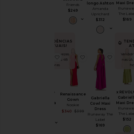
Susana
Maxi Dre
longo Ashton
Friends
Tamanho
Monaco
Runawa
Amanda
$249
The Labe
$238
Uprichard
$169
$312
Preço
Color
TENDÊNCIAS
TEN
ATUAIS!
AT
Vendido 16 vezes
Vendido
Length
favoritoVestido longo Espanha
favoritoRenaissance 
favoritoG
nas últimas 48
nas úl
horas
ho
Cut
Neckline
Vestido
x REVOL
Renaissance
longo
Gabriel
Gabriella
Gown
Espanha
Maxi Dre
Cowl Maxi
Nookie
Sleeve
SNDYS
Runawa
Dress
Sale price:
$340
$399
The Labe
$102
Runaway The
Previous price:
$152
Label
Sleeve-
$169
Style