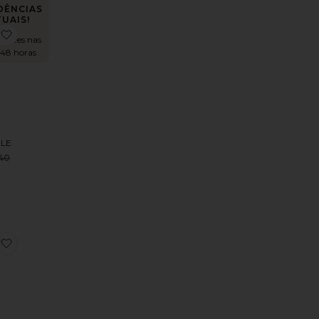
DÊNCIAS
UAIS!
ess
x REVOLVE Ale Gown
favoritoEmmie Gown
 vezes nas
 48 horas
LE
Sale price:
40
Previous price:
s
adeleine Strapless Maxi Dress
favoritoCherri Gown