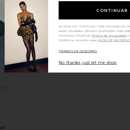
CONTINUAR
Ao clicar em "Continuar" você concorda em re
a
sobre novidades, ofertas e promoções. Você po
ss
momento. Visualizar
Política de Privacidade
Consumidores da
nd
Califórnia, consulte nosso
AVISO DE INCENTIV
Sale price:
80
*TERMOS DE DESCONTO
Previous price:
No thanks, just let me shop
estido longo Ashton
favoritoLavena Floral Detail Maxi Dress
a
ail