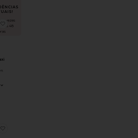
DÊNCIAS
UAIS!
 14 vezes
ess
 Ashton
sme High Split Maxi Dress
favoritoArwen Maxi Dress
timas 48
ras
axi
wn
 Slip Dress
x REVOLVE Ivy Gown
favoritoArabelle High Neck Maxi Dress