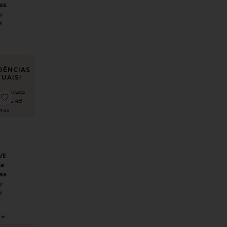
ss
y
l
DÊNCIAS
UAIS!
 12 vezes
Gown
abriella Cowl Maxi Dress
favoritox REVOLVE Gabriella Maxi Dress
timas 48
ras
VE
la
ss
y
l