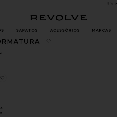
Envio
Revolve
OS
SAPATOS
ACESSÓRIOS
MARCAS
FORMATURA
aphaella Off Shoulder Maxi Dress
favoritoViola One Shoulder Maxi Dress
ne
er