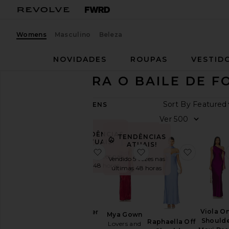
Womens
Masculino
Beleza
NOVIDADES
ROUPAS
VESTID
PEÇAS PARA O BAILE DE 
Sort By
300
ITENS
Ver
Ver
tudo
TENDÊNCIAS
TENDÊNCIAS
TRENDING
ATUAIS!
ATUAIS!
NOW
favoritoYve Halter Dress
favoritoMya Gown
favoritoR
Vendido 5 vezes nas
Vendido 5 vezes nas
Fall
últimas 48 horas
últimas 48 horas
Preview
Summer
Vestidos
para
Viola O
Yve Halter
a
Mya Gown
Should
Dress
Raphaella Off
garota
Lovers and