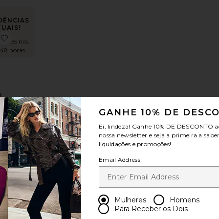
DÊNCIAS
UAIS!
lure Gown
x REVOLVE Havanna Maxi Dress
favoritoNoralyn Strapless Gown
 vezes nas
 48 horas
n
ss
GANHE 10% DE DESC
T
Ei, lindeza! Ganhe
10% DE DESCONTO
a
nossa newsletter e seja a primeira a sabe
liquidações e promoções!
Email Address
Mulheres
Homens
Para Receber os Dois
s
rissa Maxi Dress
favoritoNarissa Maxi Dress