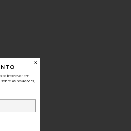
ONTO
o se inscrever em
r sobre as novidades,