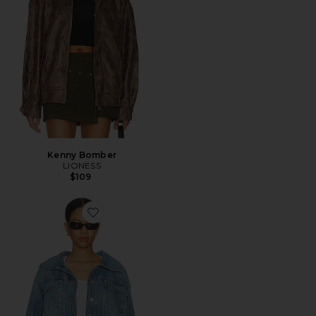
Kenny Bomber
LIONESS
$109
Favorite x We The Free Side To Side Jacket