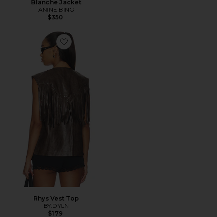
Blanche Jacket
ANINE BING
$350
Favorite Rhys Vest Top
Rhys Vest Top
BY.DYLN
$179