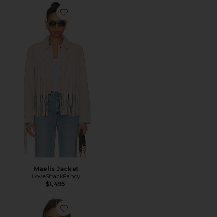
Favorite Maelis Jacket
Maelis Jacket
LoveShackFancy
$1,495
Favorite Manita Jacket