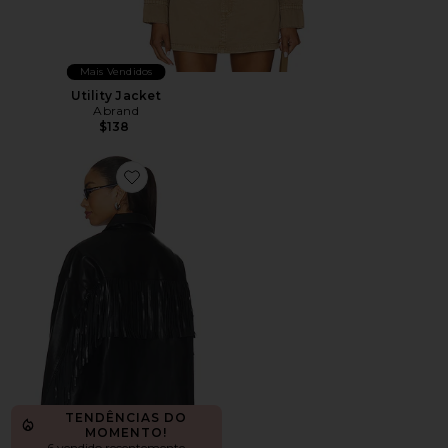
Mais Vendidos
Utility Jacket
Abrand
$138
Favorite Mia Faux Leather Jacket
TENDÊNCIAS DO
MOMENTO!
6 vendido recentemente