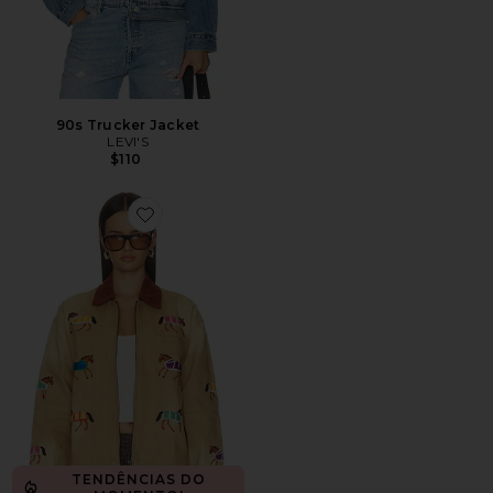
90s Trucker Jacket
LEVI'S
$110
Favorite Lariat Horse Embroidered Work Jacket
TENDÊNCIAS DO