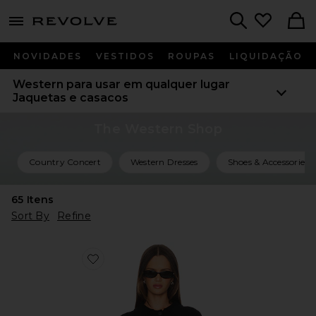
menu - shows more content
Revolve, Apparel & Fashion
Search
NOVIDADES
VESTIDOS
ROUPAS
LIQUIDAÇÃO
Western para usar em qualquer lugar
Jaquetas e casacos
The Western Shop
Country Concert
Western Dresses
Shoes & Accessories
65
Itens
Sort By
Refine
Favorite JAQUETA DE SUÉTER COM TACHAS JAY