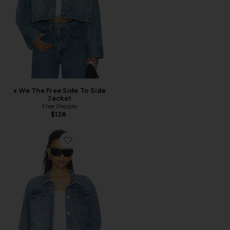
x We The Free Side To Side
Jacket
Free People
$128
Favorite Allyson Jacket