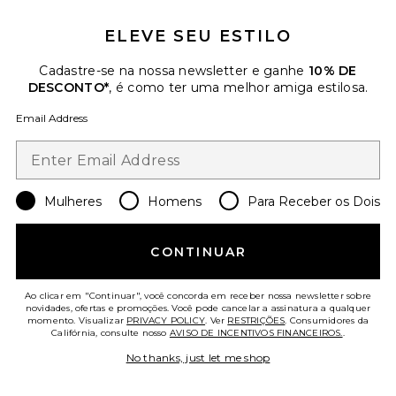
ELEVE SEU ESTILO
Dallas Jacket
NIA
Cadastre-se na nossa newsletter e ganhe
10% DE
$144
DESCONTO*
, é como ter uma melhor amiga estilosa.
Email Address
Favorite Nahlia Cropped Suede Jacket
Mulheres
Homens
Para Receber os Dois
CONTINUAR
Ao clicar em "Continuar", você concorda em receber nossa newsletter sobre
novidades, ofertas e promoções. Você pode cancelar a assinatura a qualquer
momento. Visualizar
PRIVACY POLICY
. Ver
RESTRIÇÕES
. Consumidores da
Califórnia, consulte nosso
AVISO DE INCENTIVOS FINANCEIROS.
.
No thanks, just let me shop