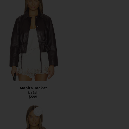
Manita Jacket
ba&sh
$595
Favorite Coop Denim Jacket