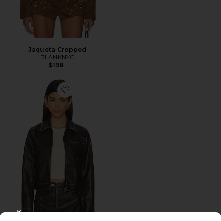
Jaqueta Cropped
BLANKNYC
$198
Favorite Dallas Jacket
CLOSE MODAL