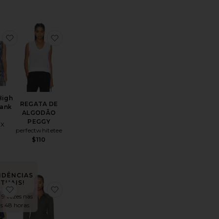
Freda Slim Shirt
favoritoPonte High Neck Tank Top
favoritoREGATA DE ALGODÃO PEGGY
High
REGATA DE
ank
ALGODÃO
p
PEGGY
NX
perfectwhitetee
8
$110
NDÊNCIAS
TUAIS!
oStormy Short Sleeve Crop Crew Neck Tee
favoritoZiva Top
favoritoNaomi Shirt
 9 vezes nas
s 48 horas