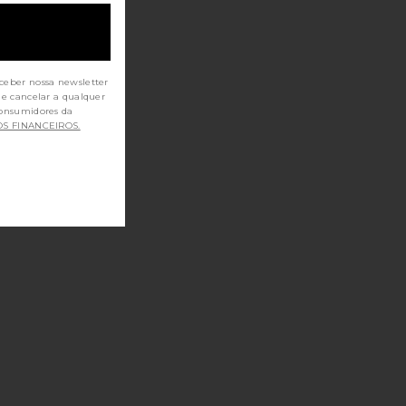
ceber nossa newsletter
de cancelar a qualquer
OS FINANCEIROS.
ILL