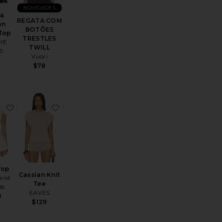
NOVIDADES
ra
REGATA COM
on
BOTÕES
Top
TRESTLES
HE
TWILL
S
Vuori
8
$78
rt
oGem Tee
favoritoNysa Top
favoritoCassian Knit Tee
Top
Cassian Knit
 and
Tee
ds
EAVES
8
$129