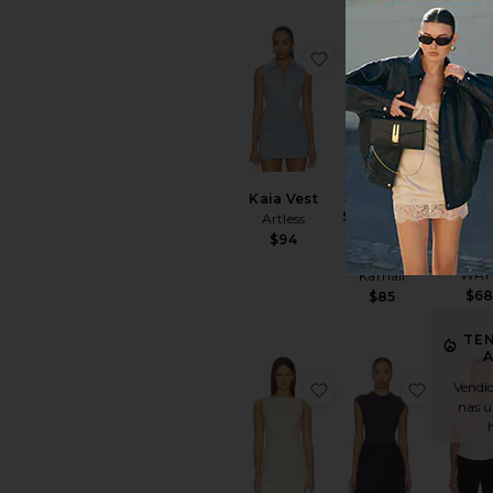
TE
A
favoritoKaia Vest
favorito
Vendido
última
Fion
x Lifestyle
Kaia Vest
Button 
Sleeveless
Artless
To
Top
$94
ALL T
Norma
WAY
Kamali
$6
$85
TE
A
Vendid
favoritoSidonia Top
favorit
nas ú