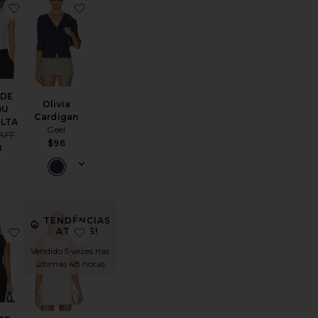
oThe Cruise Sweater
favoritoBODY DE BAMBU GOLA ALTA
favoritoOlivia Cardigan
 DE
Olivia
BU
Cardigan
ALTA
Geel
AFF
:
$96
8
price:
TENDÊNCIAS
 Stripe Polo
oBethany Top
favoritoCOLETE COM LAPELA
favoritoSamira Top
ATUAIS!
Vendido 5 vezes nas
últimas 48 horas