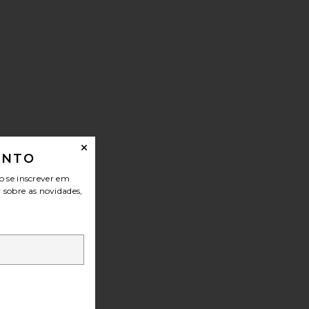
ONTO
o se inscrever em
r sobre as novidades,