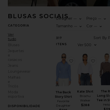
BLUSAS SOCIAIS
Designer
Preço
—
—
CATEGORIA
Tamanho
Cor
—
—
Ver
317
tudo
ITENS
Blusas
Jaquetas
e
casacos
favoritoThe Back Sto
favorito
Jeans
Loungewear
Malhas
e
Tricôs
The R
Kate Shirt
Moda
The Back
Long Sl
Brochu
esportiva
Story Shirt
Tee in S
Walker
Favorite
Hels
$288
Daughter
DISPONIBILIDADE
$11