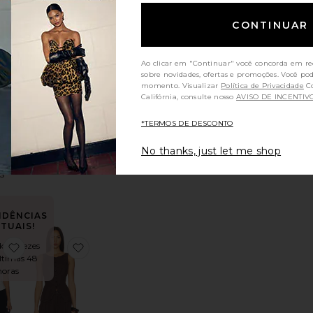
NDÊNCIAS
CONTINUAR
TUAIS!
x Lifestyle Sleeveless Top
favoritoFiona Button Front Top
favoritoCapture Corset Top
 7 vezes nas
s 48 horas
Ao clicar em "Continuar" você concorda em re
sobre novidades, ofertas e promoções. Você po
momento. Visualizar
Política de Privacidade
Consumidores da
Califórnia, consulte nosso
AVISO DE INCENTIV
a
*TERMOS DE DESCONTO
Capture
Front
Corset Top
p
No thanks, just let me shop
SOVERE
HE
$149
S
8
NDÊNCIAS
TUAIS!
o 13 vezes
oAgata Bodysuit
favoritoMaura Button Down Top
favoritoREGATA COM BOTÕES TRESTLES TW
ltimas 48
horas