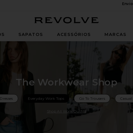
Envio
Revolve
OS
SAPATOS
ACESSÓRIOS
MARCAS
The Workwear Shop
Dresses
Everyday Work Tops
Go To Trousers
Casual 
Shop All Work Outfits