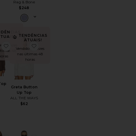
Rag & Bone
$248
NDÊNCIAS
TENDÊNCIAS
TUAIS!
ATUAIS!
o 19 vezes
 Shirt
oGem Cap Sleeve Top
favoritoJules Top
favoritoGreta Button Up Top
Vendido 14 vezes
ltimas 48
nas últimas 48
horas
horas
Top
Greta Button
Up Top
8
ALL THE WAYS
$62