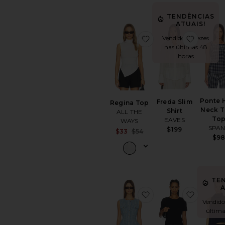
TENDÊNCIAS
ATUAIS!
favoritoRegina Top
favorito
Vendido 12 vezes
nas últimas 48
horas
Ponte 
Freda Slim
Regina Top
Neck T
Shirt
ALL THE
To
EAVES
WAYS
SPA
$199
Sale price:
$33
$54
$9
Previous price:
TE
A
favoritoNoa Vest
favorit
Vendido
última