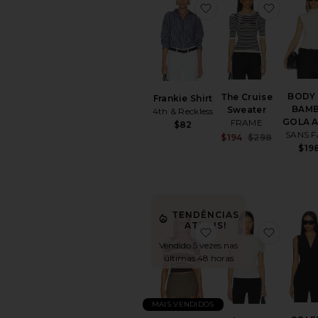
favoritoFrankie Shirt
favorit
BODY
The Cruise
Frankie Shirt
BAM
Sweater
4th & Reckless
GOLA 
FRAME
$82
SANS F
Sale price
$194
$298
$19
Previous 
TENDÊNCIAS
ATUAIS!
favoritoMarlon Pique
favorit
Vendido 5 vezes nas
últimas 48 horas
MAIS VENDIDOS