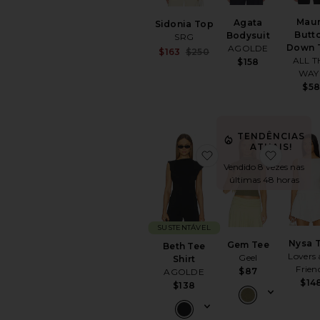
Mau
Agata
Sidonia Top
Butt
Bodysuit
SRG
Down 
AGOLDE
Sale price:
$163
$250
ALL T
$158
Previous price:
WAY
$5
TENDÊNCIAS
ATUAIS!
favoritoBeth Tee Shi
favorit
Vendido 8 vezes nas
últimas 48 horas
SUSTENTÁVEL
Nysa 
Gem Tee
Beth Tee
Lovers
Geel
Shirt
Frien
$87
AGOLDE
$14
$138