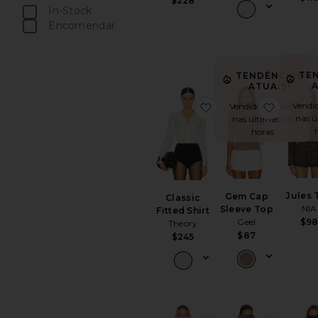
$228
In-Stock
peças favoritas
Encomendar
peças favoritas
TE
TENDÊNCIAS
A
ATUAIS!
Vendid
favoritoClassic Fitted
favorit
Vendido 17 vezes
nas ú
nas últimas 48
horas
Jules 
Gem Cap
Classic
NIA
Sleeve Top
Fitted Shirt
$9
Geel
Theory
$87
$245