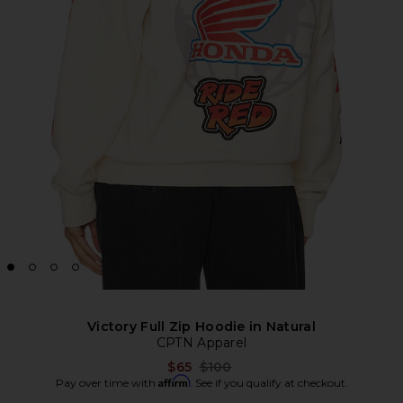
Victory Full Zip Hoodie in Natural
CPTN Apparel
Previous price:
$65
$100
Affirm
Pay over time with
. See if you qualify at checkout.