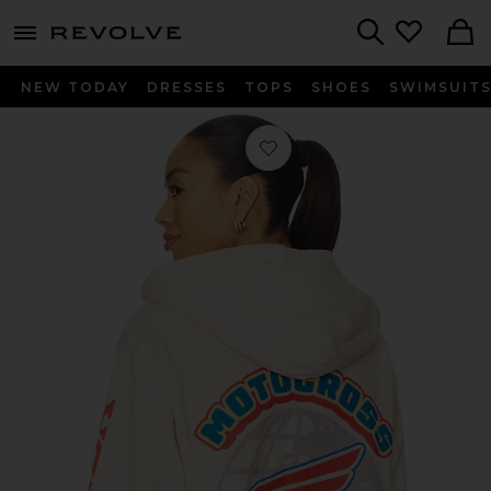
menu - shows more content
Revolve, Apparel & Fashion
Search
NEW TODAY
DRESSES
TOPS
SHOES
SWIMSUIT
Favorito Victory Full Zip Hoodie in N