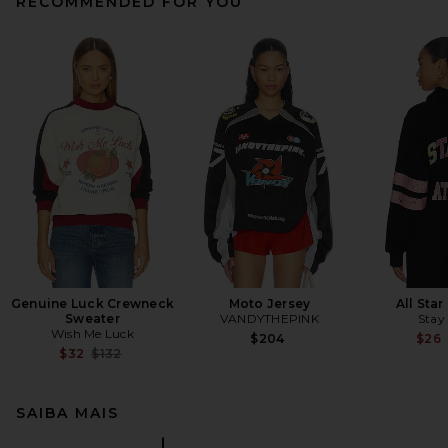
RECOMMENDED FOR YOU
Genuine Luck Crewneck
Moto Jersey
All Sta
Sweater
VANDYTHEPINK
Stay
Wish Me Luck
$204
$26
Previous price:
$32
$132
SAIBA MAIS