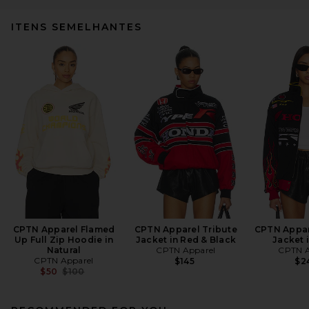
ITENS SEMELHANTES
CPTN Apparel Flamed
CPTN Apparel Tribute
CPTN Appar
Up Full Zip Hoodie in
Jacket in Red & Black
Jacket 
Natural
CPTN Apparel
CPTN A
CPTN Apparel
$145
$2
Previous price:
$50
$100