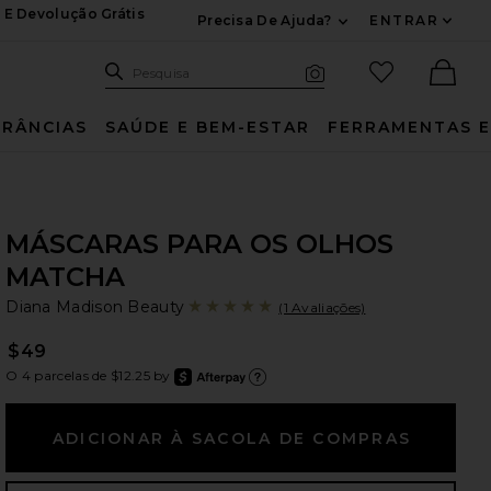
 E Devolução Grátis
Precisa De Ajuda?
ENTRAR
Expandir Para Inf
Pesquisar no site
itens favori
Pesquisa
Busca visual
Ther
RÂNCIAS
SAÚDE E BEM-ESTAR
FERRAMENTAS E
MÁSCARAS PARA OS OLHOS
MATCHA
Di
bran
Diana Madison Beauty
(1 Avaliações)
$49
O 4 parcelas de $12.25 by
after
Saiba