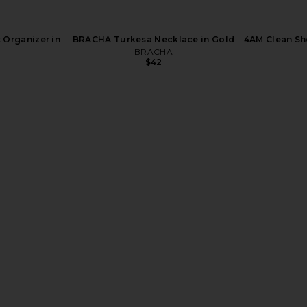
 Organizer in
BRACHA Turkesa Necklace in Gold
4AM Clean Sh
BRACHA
$42
ni Dress in
NBD Shilpa Maxi Dress in Moss
COTTON C
Green
Racerback M
NBD
CO
$249