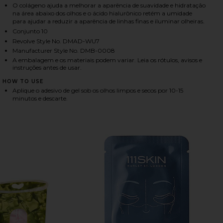
O colágeno ajuda a melhorar a aparência de suavidade e hidratação
na área abaixo dos olhos e o ácido hialurônico retém a umidade
para ajudar a reduzir a aparência de linhas finas e iluminar olheiras.
Conjunto 10
HARE MATCHA EYE COLLAGEN GEL PATCHES ON FAC
HARE MATCHA EYE COLLAGEN GEL PATCHES ON TWI
HARE MATCHA EYE COLLAGEN GEL PATCHES ON PINT
Revolve Style No. DMAD-WU7
Manufacturer Style No. DMB-0008
A embalagem e os materiais podem variar. Leia os rótulos, avisos e
instruções antes de usar.
HOW TO USE
Aplique o adesivo de gel sob os olhos limpos e secos por 10-15
minutos e descarte.