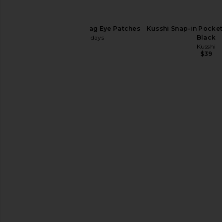
Summer Fridays Jet Lag Eye Patches
Kusshi Snap-in Pocket
Summer Fridays
Black
$24
Kusshi
$39
Mirror Water Rub Solid Balm
superdown Bailey Mi
Mirror Water
Mauve
$47
superdown
$88