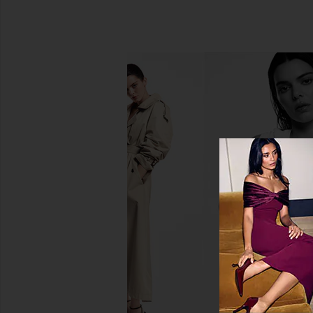
MAGICSTRIPES Wake Me Up
SRG Dianne Scarf Wr
Collagen Eye Patches Box
Pine Gree
MAGICSTRIPES
SRG
$39
$435
$50