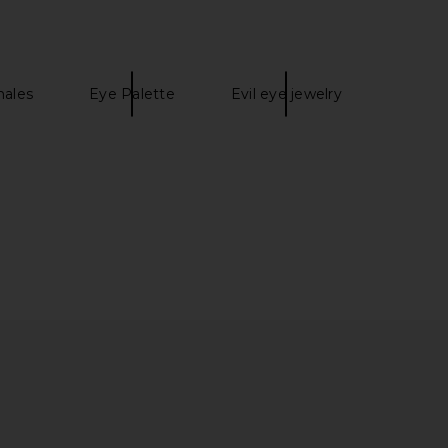
males
Eye Palette
Evil eye jewelry
Summer Overalls With
Cowboy Colostrum Variety Stick
ss Embroidery in White
Packs 9ct
Helsa
Cowboy Colostrum
$398
$32