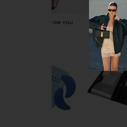
RECOMMENDED FOR YOU
Marvis 7 Days of Flavour Set
Summer Fridays Je
Marvis
Patches 15-P
$36
Summer Frid
$50