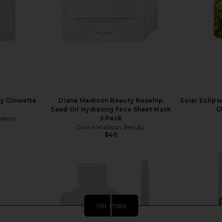
y Glowette
Diana Madison Beauty Rosehip
Solar Eclip
Seed Oil Hydrating Face Sheet Mask
C
eauty
5 Pack
Diana Madison Beauty
$40
ver mais