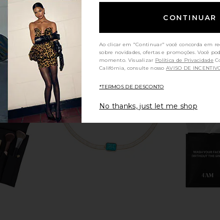
CONTINUAR
Ao clicar em "Continuar" você concorda em re
sobre novidades, ofertas e promoções. Você po
momento. Visualizar
Política de Privacidade
Consumidores da
Califórnia, consulte nosso
AVISO DE INCENTIV
*TERMOS DE DESCONTO
No thanks, just let me shop
t Lag Eye
LOOPS Weekly Reset Eye Mask 5
ILIA Barrie
ack
Pack
ays
LOOPS
$25