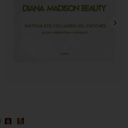
pró
view 1 of 4 MÁSCARAS PARA OS OLHOS MATCHA in
v