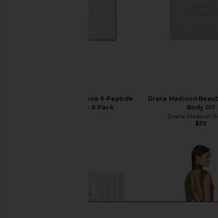
MUTHA Eye Maintenance 6-Peptide
Diana Madison Beaut
Eye Mask Prisms 6 Pack
Body Oil
MUTHA
Diana Madison B
$38
$59