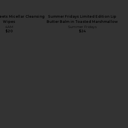
eets Micellar Cleansing
Summer Fridays Limited Edition Lip
Wipes
Butter Balm in Toasted Marshmallow
4AM
Summer Fridays
$20
$24
ITIZEN The Verona
Jouer Cosmetics Luminize Dark
ini Dress in Jet Black
Circle Correcting & Smoothing Eye
TTON CITIZEN
Patches
$165
Jouer Cosmetics
$32