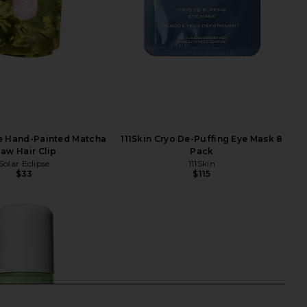
se Hand-Painted Matcha
111Skin Cryo De-Puffing Eye Mask 8
law Hair Clip
Pack
Solar Eclipse
111Skin
$33
$115