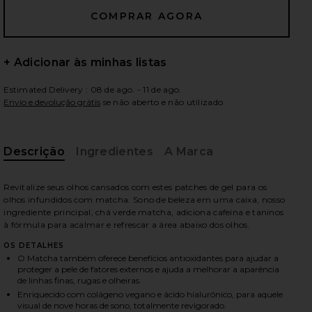
+ Adicionar às minhas listas
ximos slides
Estimated Delivery : 08 de ago. - 11 de ago.
Envio e devolução grátis
se não aberto e não utilizado
Descrição
Ingredientes
A Marca
Revitalize seus olhos cansados com estes patches de gel para os
olhos infundidos com matcha. Sono de beleza em uma caixa, nosso
ingrediente principal, chá verde matcha, adiciona cafeína e taninos
à fórmula para acalmar e refrescar a área abaixo dos olhos.
OS DETALHES
O Matcha também oferece benefícios antioxidantes para ajudar a
proteger a pele de fatores externos e ajuda a melhorar a aparência
de linhas finas, rugas e olheiras.
iew 2 of 4 MÁSCARAS PARA OS OLHOS MATCHA in
vie
Enriquecido com colágeno vegano e ácido hialurônico, para aquele
visual de nove horas de sono, totalmente revigorado.