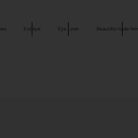
hes
Evil eye
Eye Liner
Beautiful nude fe
 in White &
U Beauty Resurfacing Flash Peel
Helsa The 
U Beauty
Vintage Swi
$188
A