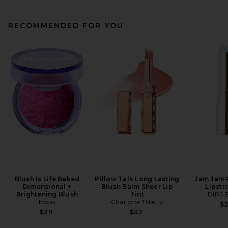
RECOMMENDED FOR YOU
Blush Is Life Baked
Pillow Talk Long Lasting
Jam Jam 
Dimensional +
Blush Balm Sheer Lip
Lipsti
Brightening Blush
Tint
DIBS 
Kosas
Charlotte Tilbury
$
$29
$32