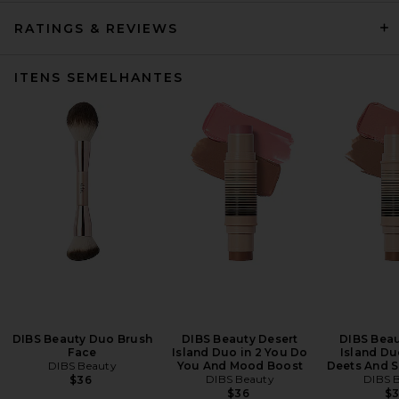
RATINGS & REVIEWS
ITENS SEMELHANTES
DIBS Beauty Duo Brush
DIBS Beauty Desert
DIBS Beau
Face
Island Duo in 2 You Do
Island Duo
DIBS Beauty
You And Mood Boost
Deets And S
DIBS Beauty
DIBS 
$36
$36
$