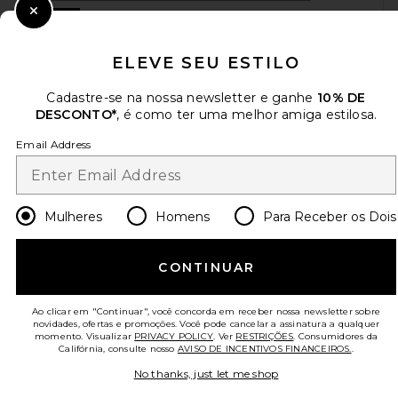
Sign Up
Close Modal
ELEVE SEU ESTILO
Cadastre-se na nossa newsletter e ganhe
10% DE
pt
USD
Change Country Regions Preferences
DESCONTO*
, é como ter uma melhor amiga estilosa.
Email Address
AJUDE-NOS A MELHORAR!
Responda uma rápida pesquisa sobre seu acesso.
Vamos lá!
Mulheres
Homens
Para Receber os Dois
ATENDIMENTO AO CLIENTE
CONTINUAR
© EMINENT, INC. (UMA EMPRESA DO GRUPO REVOLVE). TODOS OS DIREITOS
RESERVADOS
Ao clicar em "Continuar", você concorda em receber nossa newsletter sobre
novidades, ofertas e promoções. Você pode cancelar a assinatura a qualquer
momento. Visualizar
PRIVACY POLICY
. Ver
RESTRIÇÕES
. Consumidores da
Califórnia, consulte nosso
AVISO DE INCENTIVOS FINANCEIROS.
.
No thanks, just let me shop