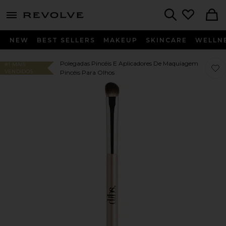
menu - shows more content
Revolve, Apparel & Fashion
Search
NEW
BEST SELLERS
MAKEUP
SKINCARE
WELLN
Polegadas Pincéis E Aplicadores De Maquiagem
#1 MAIS
Fav
Fav
VENDIDOS
Pincéis Para Olhos