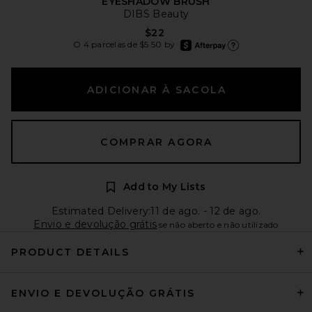
EYESHADOW BRUSH
DIBS Beauty
$22
afterpay
O 4 parcelas de $5.50 by
Saiba mais sobre o Afterp
ADICIONAR À SACOLA
COMPRAR AGORA
Add to My Lists
Estimated Delivery:11 de ago. - 12 de ago.
Envio e devolução grátis
se não aberto e não utilizado
PRODUCT DETAILS
ENVIO E DEVOLUÇÃO GRÁTIS