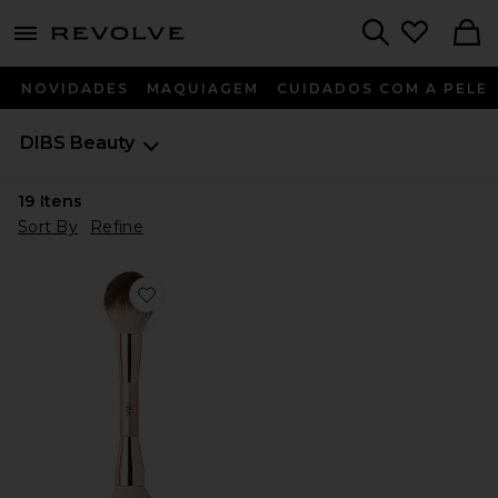
menu - shows more content
Revolve, Apparel & Fashion
Search
NOVIDADES
MAQUIAGEM
CUIDADOS COM A PELE
DIBS Beauty
19
Itens
Sort By
Refine
Favorite PINCEL DUPLO 15 DUO BRUSH 15