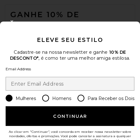
FOOTER
GANHE 10% DE
DESCONTO
CLOSE MODAL
Quando você se inscreve em nossa newsletter enviando seu e-mail.
ELEVE SEU ESTILO
Opte por sair a qualquer momento.
Política de Privacidade
Email Address
Cadastre-se na nossa newsletter e ganhe
10% DE
DESCONTO*
, é como ter uma melhor amiga estilosa.
Sign Up
Email Address
pt
USD
Change Country Regions Preferences
Mulheres
Homens
Para Receber os Dois
CONTINUAR
AJUDE-NOS A MELHORAR!
Responda uma rápida pesquisa sobre seu acesso.
Vamos lá!
Ao clicar em "Continuar", você concorda em receber nossa newsletter sobre
novidades, ofertas e promoções. Você pode cancelar a assinatura a qualquer