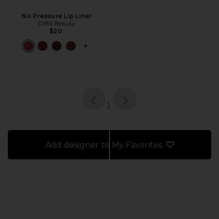
No Pressure Lip Liner
DIBS Beauty
$20
PLUS ICON TO SEE MORE OPTIONS F
page
of 1, currently selected
1
Add designer to My Favorites