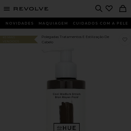
menu - shows more content
Revolve, Apparel & Fashion
Search
NOVIDADES
MAQUIAGEM
CUIDADOS COM A PELE
Polegadas Tratamentos E Estilização De
#3 MAIS
Favo
Favo
VENDIDOS
Cabelo