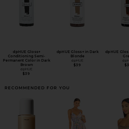
dpHUE Gloss+
dpHUE Gloss+ in Dark
dpHUE Gloss
Conditioning Semi-
Blonde
Gr
Permanent Color in Dark
dpHUE
dp
Brown
$39
$
dpHUE
$39
RECOMMENDED FOR YOU