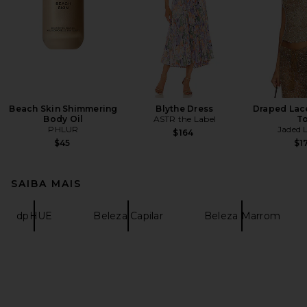
Beach Skin Shimmering
Blythe Dress
Draped Lac
Body Oil
ASTR the Label
T
PHLUR
Jaded 
$164
$45
$1
SAIBA MAIS
dpHUE
Beleza Capilar
Beleza Marrom