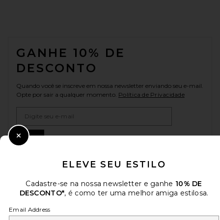
FOOTER
GANHE 10% DE
DESCONTO
Quando você se inscreve em nossa newsletter enviando seu e-mail.
Opte por sair a qualquer momento.
Política de Privacidade
Email Address
Sign Up
Close Modal
ELEVE SEU ESTILO
pt
USD
Cadastre-se na nossa newsletter e ganhe
10% DE
Change Country Regions Preferences
DESCONTO*
, é como ter uma melhor amiga estilosa.
Email Address
AJUDE-NOS A MELHORAR!