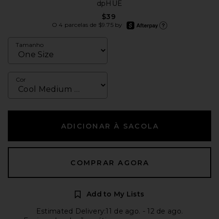
dpHUE
$39
afterpay
O 4 parcelas de $9.75 by
Saiba mais sobre o Afterp
Tamanho
Cor
ADICIONAR À SACOLA
COMPRAR AGORA
Add to My Lists
Estimated Delivery:11 de ago. - 12 de ago.