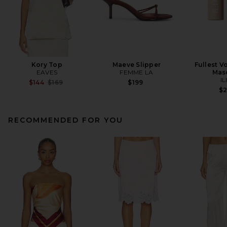
Kory Top
Maeve Slipper
Fullest V
EAVES
FEMME LA
Mas
IL
Previous price:
$144
$169
$199
$
RECOMMENDED FOR YOU