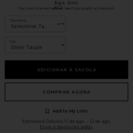
Previous price:
$144
$169
Affirm
Pay over time with
. See if you qualify at checkout.
Tamanho
Cor
ADICIONAR À SACOLA
COMPRAR AGORA
Add to My Lists
Estimated Delivery:11 de ago. - 12 de ago.
Envio e devolução grátis