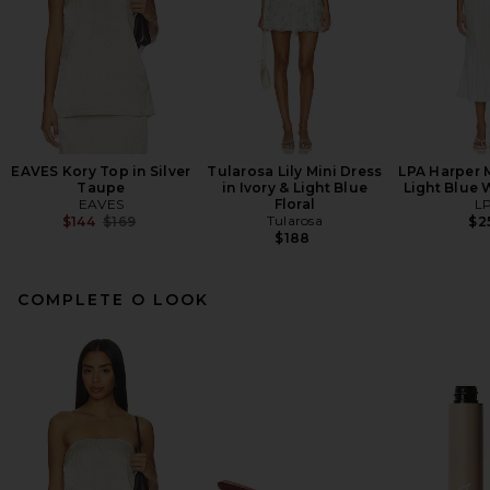
EAVES Kory Top in Silver
Tularosa Lily Mini Dress
LPA Harper M
Taupe
in Ivory & Light Blue
Light Blue 
EAVES
Floral
L
Previous price:
Tularosa
$144
$169
$2
$188
COMPLETE O LOOK