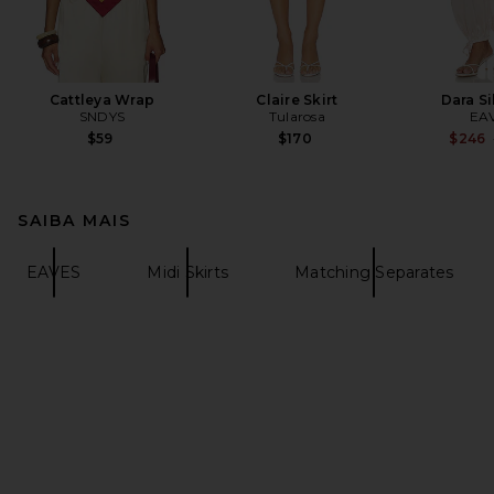
Cattleya Wrap
Claire Skirt
Dara Si
SNDYS
Tularosa
EA
$59
$170
$246
SAIBA MAIS
EAVES
Midi Skirts
Matching Separates