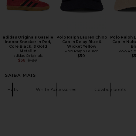
adidas Originals Gazelle
Polo Ralph Lauren Chino
Polo Ralph 
Indoor Sneaker in Red,
Cap in Relay Blue &
Cap in Nub
Core Black, & Gold
Wicket Yellow
Bl
Metallic
Polo Ralph Lauren
Polo Ral
adidas Originals
$50
$
Previous price:
$66
$120
SAIBA MAIS
Hats
White Accessories
Cowboy boots