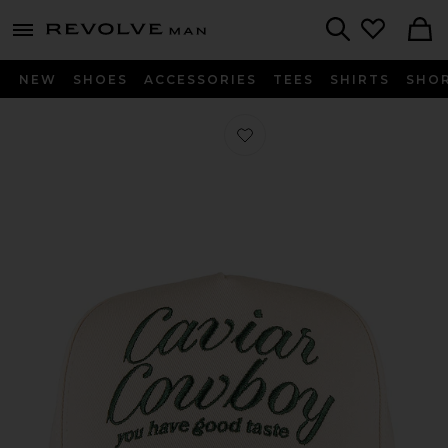
Revolve
menu - shows more content
Search
NEW
SHOES
ACCESSORIES
TEES
SHIRTS
SHO
Favorito Caviar Cowboy Cap in Beig