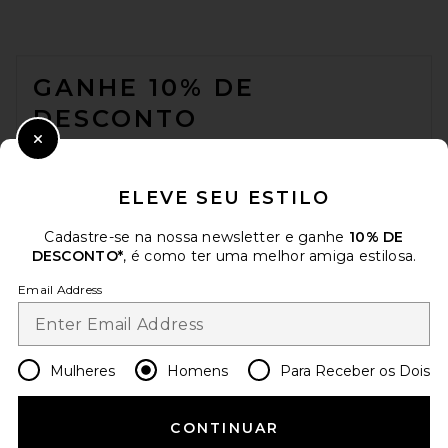
FOOTER
GANHE 10% DE
DESCONTO
Close Modal
Quando você se inscreve em nossa newsletter enviando seu e-mail.
Opte por sair a qualquer momento.
Política de Privacidade
ELEVE SEU ESTILO
Email Address
Cadastre-se na nossa newsletter e ganhe
10% DE
DESCONTO*
, é como ter uma melhor amiga estilosa.
Sign Up
Email Address
pt
USD
Change Country Regions Preferences
Mulheres
Homens
Para Receber os Dois
AJUDE-NOS A MELHORAR!
CONTINUAR