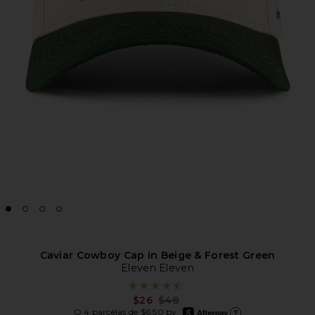
Caviar Cowboy Cap in Beige & Forest Green
Eleven Eleven
Previous price:
$26
$48
afterpay
O 4 parcelas de $6.50 by