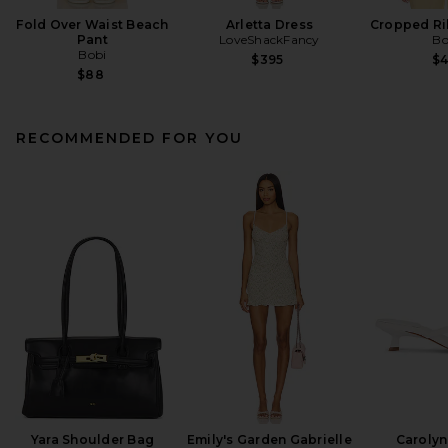
Fold Over Waist Beach
Arletta Dress
Cropped Ri
Pant
LoveShackFancy
Bo
Bobi
$395
$
$88
RECOMMENDED FOR YOU
Yara Shoulder Bag
Emily's Garden Gabrielle
Carolyn