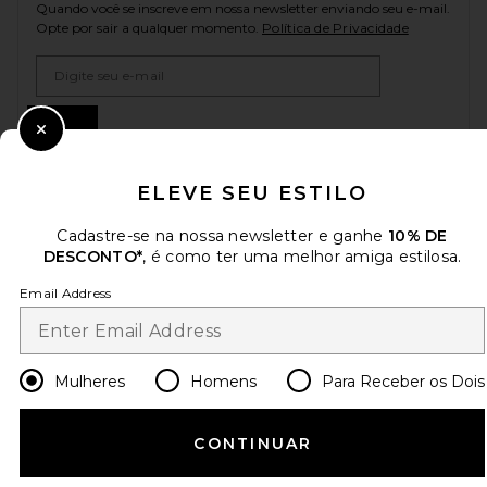
Quando você se inscreve em nossa newsletter enviando seu e-mail.
Opte por sair a qualquer momento.
Política de Privacidade
Email Address
Sign Up
Close Modal
ELEVE SEU ESTILO
pt
USD
Change Country Regions Preferences
Cadastre-se na nossa newsletter e ganhe
10% DE
DESCONTO*
, é como ter uma melhor amiga estilosa.
Email Address
AJUDE-NOS A MELHORAR!
Responda uma rápida pesquisa sobre seu acesso.
Vamos lá!
Mulheres
Homens
Para Receber os Dois
ATENDIMENTO AO CLIENTE
CONTINUAR
© EMINENT, INC. (UMA EMPRESA DO GRUPO REVOLVE). TODOS OS DIREITOS
RESERVADOS