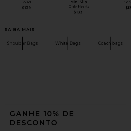
JW PEI
Mini Slip
Sch
Only Hearts
$139
$1
$133
SAIBA MAIS
Shoulder Bags
White Bags
Coach bags
FOOTER
GANHE 10% DE
DESCONTO