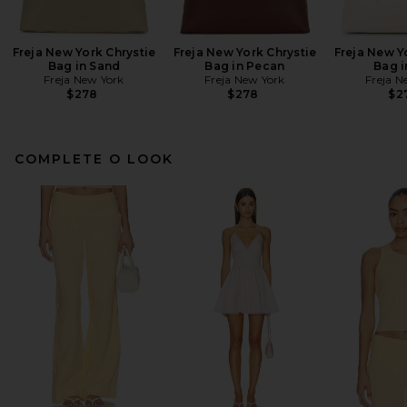
Freja New York Chrystie
Freja New York Chrystie
Freja New Y
Bag in Sand
Bag in Pecan
Bag i
Freja New York
Freja New York
Freja N
$278
$278
$2
COMPLETE O LOOK