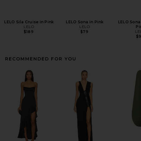
LELO Sila Cruise in Pink
LELO Sona in Pink
LELO Sona 
LELO
LELO
Pi
LE
$189
$79
$
RECOMMENDED FOR YOU