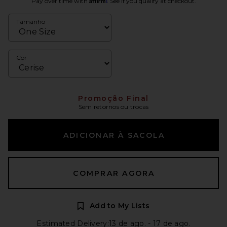
Pay over time with
. See if you qualify at checkout.
Tamanho
Cor
Promoção Final
Sem retornos ou trocas
ADICIONAR À SACOLA
COMPRAR AGORA
Add to My Lists
Estimated Delivery:13 de ago. - 17 de ago.