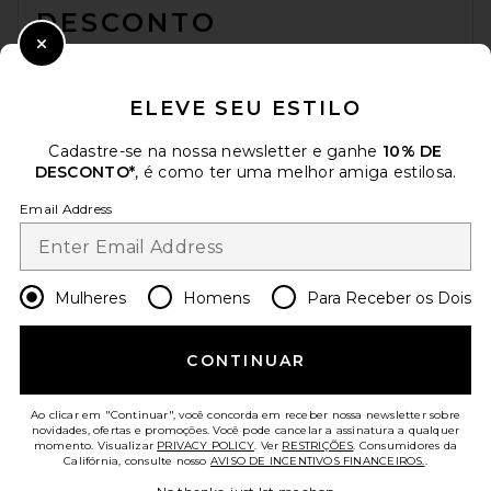
DESCONTO
Close Modal
Quando você se inscreve em nossa newsletter enviando seu e-mail.
Opte por sair a qualquer momento.
Política de Privacidade
ELEVE SEU ESTILO
Email Address
Cadastre-se na nossa newsletter e ganhe
10% DE
DESCONTO*
, é como ter uma melhor amiga estilosa.
Sign Up
Email Address
pt
USD
Change Country Regions Preferences
Mulheres
Homens
Para Receber os Dois
AJUDE-NOS A MELHORAR!
CONTINUAR
Responda uma rápida pesquisa sobre seu acesso.
Vamos lá!
Ao clicar em "Continuar", você concorda em receber nossa newsletter sobre
novidades, ofertas e promoções. Você pode cancelar a assinatura a qualquer
momento. Visualizar
PRIVACY POLICY
. Ver
RESTRIÇÕES
. Consumidores da
ATENDIMENTO AO CLIENTE
Califórnia, consulte nosso
AVISO DE INCENTIVOS FINANCEIROS.
.