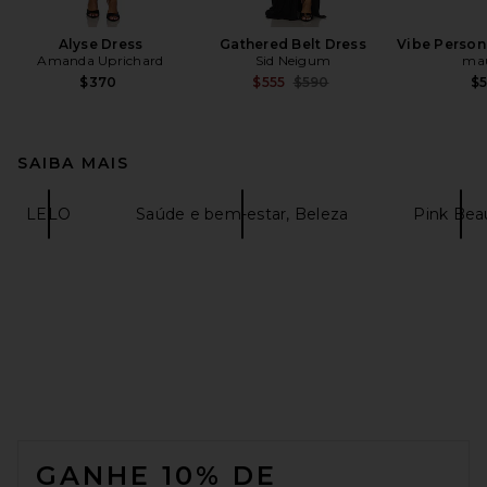
Alyse Dress
Gathered Belt Dress
Vibe Person
Amanda Uprichard
Sid Neigum
ma
Previous price:
$370
$555
$590
$
SAIBA MAIS
LELO
Saúde e bem-estar, Beleza
Pink Bea
FOOTER
GANHE 10% DE