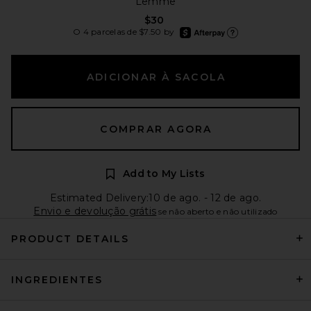
Lemme
$30
afterpay
O 4 parcelas de $7.50 by
Saiba mais sobre o Afterp
ADICIONAR À SACOLA
COMPRAR AGORA
Add to My Lists
Estimated Delivery:10 de ago. - 12 de ago.
Envio e devolução grátis
se não aberto e não utilizado
PRODUCT DETAILS
INGREDIENTES