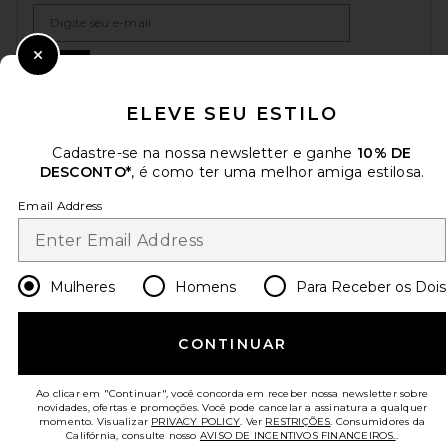
Email Address
Sign Up
Close Modal
ELEVE SEU ESTILO
Cadastre-se na nossa newsletter e ganhe
10% DE
pt
USD
Change Country Regions Preferences
DESCONTO*
, é como ter uma melhor amiga estilosa.
Email Address
AJUDE-NOS A MELHORAR!
Responda uma rápida pesquisa sobre seu acesso.
Vamos lá!
Mulheres
Homens
Para Receber os Dois
ATENDIMENTO AO CLIENTE
CONTINUAR
© EMINENT, INC. (UMA EMPRESA DO GRUPO REVOLVE). TODOS OS DIREITOS
RESERVADOS
Ao clicar em "Continuar", você concorda em receber nossa newsletter sobre
novidades, ofertas e promoções. Você pode cancelar a assinatura a qualquer
momento. Visualizar
PRIVACY POLICY
. Ver
RESTRIÇÕES
. Consumidores da
Califórnia, consulte nosso
AVISO DE INCENTIVOS FINANCEIROS.
.