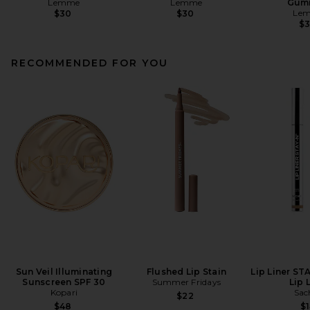
Lemme
Lemme
Gum
Le
$30
$30
$
RECOMMENDED FOR YOU
Sun Veil Illuminating
Flushed Lip Stain
Lip Liner ST
Sunscreen SPF 30
Summer Fridays
Lip 
Kopari
Sac
$22
$48
$1