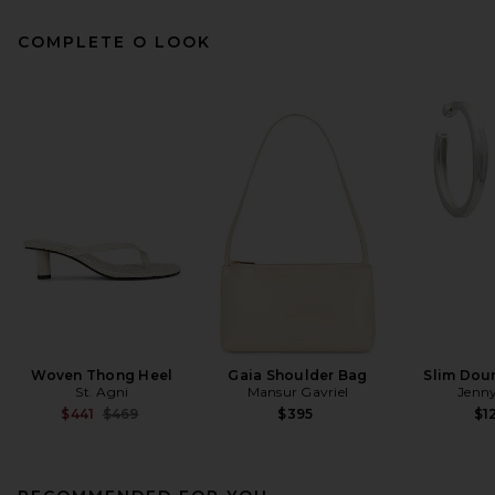
COMPLETE O LOOK
Woven Thong Heel
Gaia Shoulder Bag
Slim Dou
St. Agni
Mansur Gavriel
Jenny
Previous price:
$441
$469
$395
$1