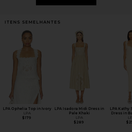
ITENS SEMELHANTES
LPA Ophelia Top in Ivory
LPA Isadora Midi Dress in
LPA Kathy 
LPA
Pale Khaki
Dress in B
LPA
L
$179
$289
$2