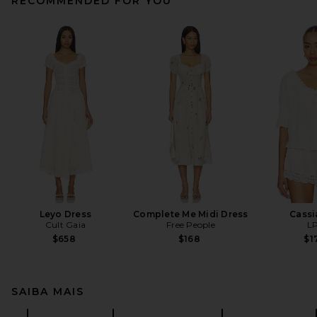
RECOMMENDED FOR YOU
Leyo Dress
Complete Me Midi Dress
Cassi
Cult Gaia
Free People
L
$658
$168
$1
SAIBA MAIS