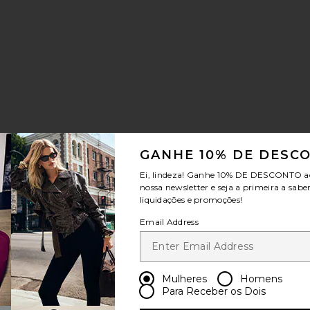
t
GANHE 10% DE DESC
Ei, lindeza! Ganhe
10% DE DESCONTO
a
nossa newsletter e seja a primeira a sabe
liquidações e promoções!
Email Address
Mulheres
Homens
Para Receber os Dois