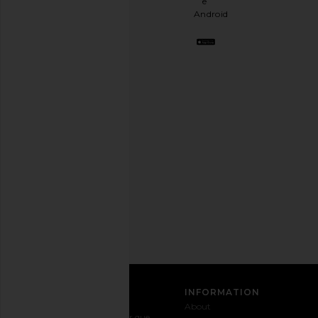
e
como
Android
ter
uma
melhor
amiga
estilosa.
Cancele
a
qualquer
momento.
Política
de
Privacidade
Email
Address
INSCREVER-SE
ATENDIMENTO AO
INFORMATION
CLIENTE
About
Entre em
Envio e
Por que