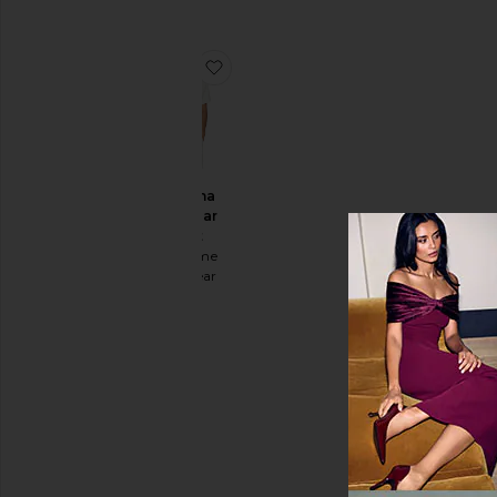
favoritoArgentina Sportwear T-shir
Argentina
Sportwear
T-shirt
Made Some
Sportswear
$150