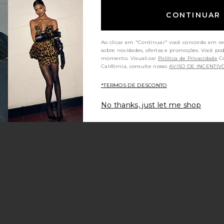
CONTINUAR
Ao clicar em "Continuar" você concorda em re
sobre novidades, ofertas e promoções. Você po
momento. Visualizar
Política de Privacidade
Consumidores da
Califórnia, consulte nosso
AVISO DE INCENTIV
*TERMOS DE DESCONTO
No thanks, just let me shop