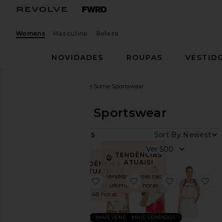
Womens
Masculino
Beleza
NOVIDADES
ROUPAS
VESTID
Mulheres
Marcas
Made Some Sportswear
Made Some Sportswear
Sort By
9
ITENS
Categoria
Ver
TENDÊNCIAS
Shorts
ATUAIS!
TENDÊNCIAS
ATUAIS!
Blusas
Vendido 9 vezes nas
favoritoShort Shorts
favoritoFrance Sportwea
favoritoItaly
fa
Vendido 7 vezes nas
últimas 48 horas
últimas 48 horas
Tamanho
MAIS VENDIDOS
MAIS VENDIDOS