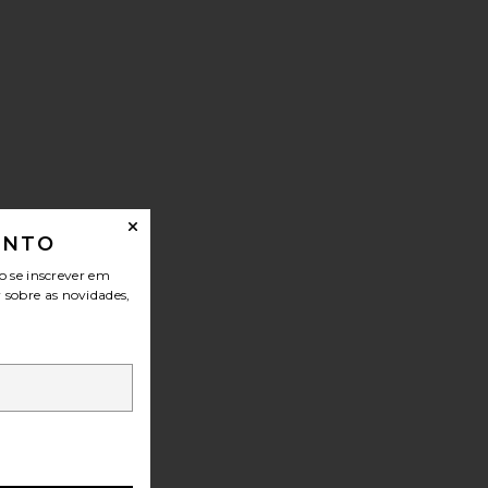
ONTO
o se inscrever em
r sobre as novidades,