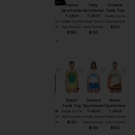
MAIS VENDIDOS
Cor
France
Italy
Greece
Short
Sportwear
Sportwear
Tank Top
Shorts
T-shirt
T-shirt
Made Some
Made Some
Made Some
Made Some
Sportswear
Preço
Sportswear
Sportswear
Sportswear
$132
$225
$150
$150
favoritoFrance Tank Top
favoritoBrasil Tank Top
favoritoGree
fav
Brasil
Greece
Brasil
France
Tank Top
Sportwear
Sportwear
Tank Top
Made Some
T-shirt
T-shirt
Made Some
Sportswear
Made Some
Made Some
Sportswear
Sportswear
Sportswear
$132
$132
$150
$150