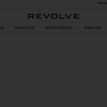
Envio
Revolve
OS
SAPATOS
ACESSÓRIOS
MARCAS
r T-shirt
 Sportwear T-shirt
voritoGreece Tank Top