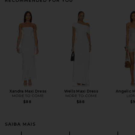
RECOMMENDED FOR YOU
Xandra Maxi Dress
Wells Maxi Dress
Angelic M
MORE TO COME
MORE TO COME
LIO
$88
$88
$
SAIBA MAIS