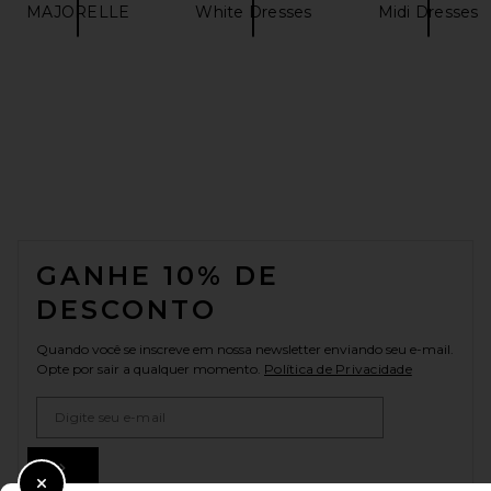
MAJORELLE
White Dresses
Midi Dresses
FOOTER
GANHE 10% DE
DESCONTO
Quando você se inscreve em nossa newsletter enviando seu e-mail.
Opte por sair a qualquer momento.
Política de Privacidade
Email Address
Sign Up