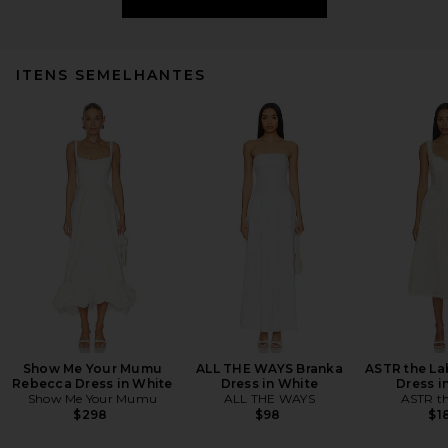
ITENS SEMELHANTES
Show Me Your Mumu
ALL THE WAYS Branka
ASTR the La
Rebecca Dress in White
Dress in White
Dress i
Show Me Your Mumu
ALL THE WAYS
ASTR th
$298
$98
$1