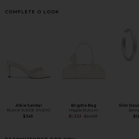
COMPLETE O LOOK
Albie Sandal
Brigitte Bag
Slim Dou
BLACK SUEDE STUDIO
Magda Butrym
Jenny
Previous price:
$345
$1,323
$2,405
$1