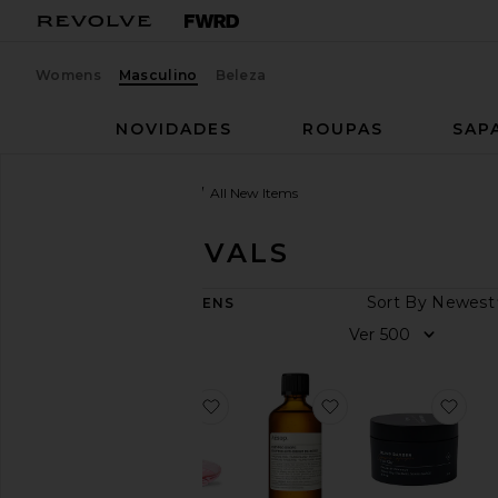
Womens
Masculino
Beleza
NOVIDADES
ROUPAS
SAP
Homens
Lançamentos
All New Items
NEW ARRIVALS
DATA
So
1,260
ITENS
DE
CHEGADA
V
All
New
Arrivals
favoritox Willy Chavarria Megaride
favoritoGOTAS P
favo
This
Week
Last