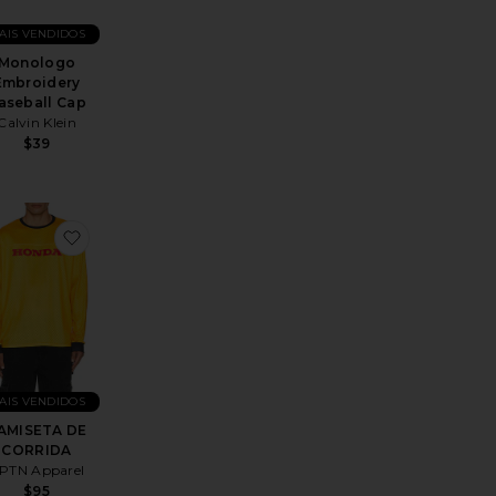
AIS VENDIDOS
Monologo
Embroidery
aseball Cap
Calvin Klein
$39
 DE CORRIDA 50TH ANNIVERSARY
ritoDaytona Jacket
favoritoCAMISETA DE CORRIDA
AIS VENDIDOS
AMISETA DE
CORRIDA
PTN Apparel
$95