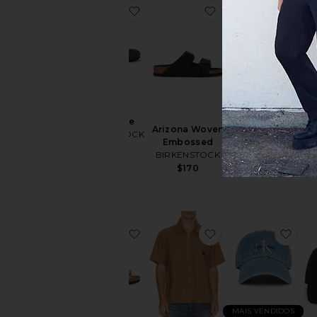
favoritoBoston Exquisite
favoritoArizona W
favo
Solana
Boston
BIRKENSTOCK
Exquisite
Arizona Woven
$140
BIRKENSTOCK
Embossed
$230
BIRKENSTOCK
B
$170
favoritoArizona Sandal
favoritoBrakeman Ha
fav
MAIS VENDIDOS