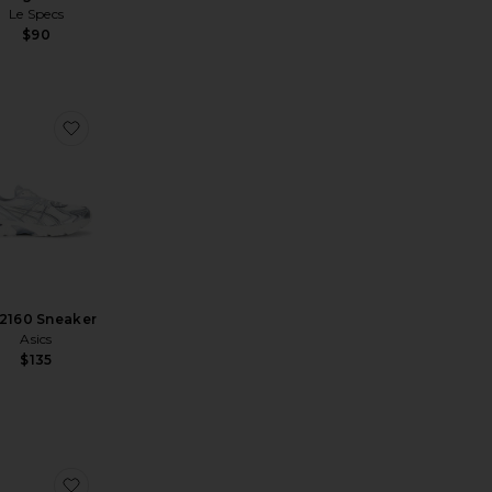
Le Specs
$90
ychain
ritox Fuerza Immortal Zip Hoodie
favoritoGt-2160 Sneaker
2160 Sneaker
Asics
$135
55 Sneaker
ritoGel-Nimbus 10.1 Sneaker
favoritoGel-1130 Sneaker