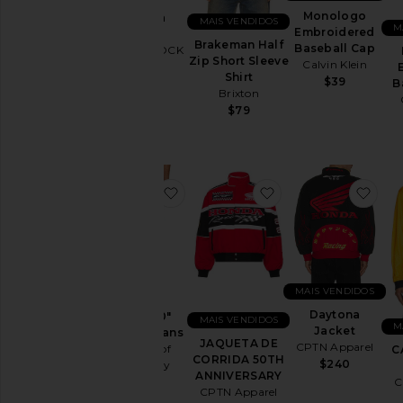
Monologo
Arizona
MAIS VENDIDOS
M
Embroidered
Sandal
Brakeman Half
Baseball Cap
BIRKENSTOCK
Zip Short Sleeve
Calvin Klein
$150
Shirt
$39
B
Brixton
$79
favoritoElijah 30" Inseam Jeans
favoritoJAQUETA
favo
MAIS VENDIDOS
Daytona
Elijah 30"
MAIS VENDIDOS
M
Jacket
Inseam Jeans
JAQUETA DE
CPTN Apparel
Citizens of
C
CORRIDA 50TH
$240
Humanity
ANNIVERSARY
C
$218
CPTN Apparel