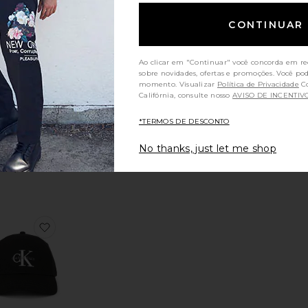
oven Embossed
ritoSolana
favoritoAtacama Ce Sandal
CONTINUAR
Ao clicar em "Continuar" você concorda em re
sobre novidades, ofertas e promoções. Você po
momento. Visualizar
Política de Privacidade
Consumidores da
Califórnia, consulte nosso
AVISO DE INCENTIV
*TERMOS DE DESCONTO
Atacama Ce
Sandal
No thanks, just let me shop
IRKENSTOCK
$135
lf Zip Short Sleeve Shirt
oritoMonologo Embroidered Baseball Cap
favoritoMonologo Embroidery Baseball Cap