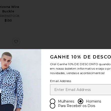
rizona Wire
Buckle
IRKENSTOCK
$150
ritoBoston Soft Footbed Tonal
favoritoFIVELA BOSTON
GANHE 10% DE DESC
Olá! Ganhe
10% DE DESCONTO
quando v
em nosso boletim informativo e seja o pr
novidades, vendas e acontecimentos!
Email Address
VELA BOSTON
IRKENSTOCK
$175
Mulheres
Homens
Para Receber os Dois