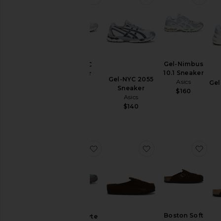
Blusas
Underwear
Marcas
Gel-Nimbus
Gel-NYC
10.1 Sneaker
Sneaker
Tamanho
Gel-NYC 2055
Asics
Asics
Gel
Sneaker
$160
$150
Asics
Cor
$140
Preço
favoritoGel-Sd-Lyte Sneaker
favoritoNaples Wr
favo
Boston Soft
Gel-Sd-Lyte