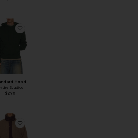
rt
c Quarter Zip Shirt
ritoKnit Zip Up Jacket
favoritoStandard Hood
andard Hood
ntire Studios
$270
ood
ritoShell Fleece
favoritoSystem Half Zip Fleece