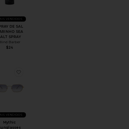
AIS VENDIDOS
PRAY DE SAL
ARINHO SEA
SALT SPRAY
Blind Barber
$24
s
ritoStriped Long Sleeve Tee
favoritoMythic Sunglasses
AIS VENDIDOS
Mythic
Sunglasses