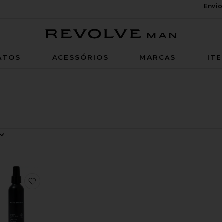
Envio
Revolve Man
ATOS
ACESSÓRIOS
MARCAS
IT
rt By
er
 AG Sneaker
ARA BANHEIRO POST POO
ritoBryce Harper Hair Clay
favoritoSPRAY DE SAL MARINHO SEA SALT SPRAY