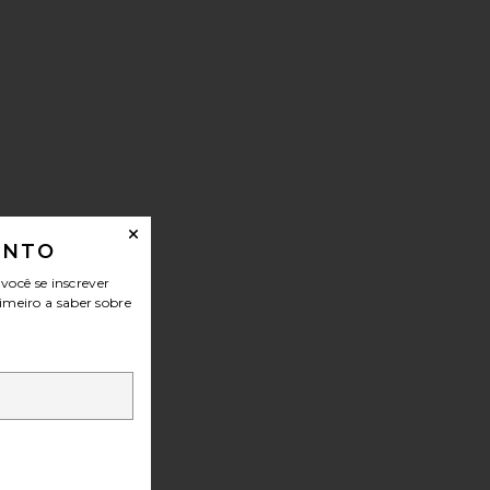
ONTO
ocê se inscrever
imeiro a saber sobre