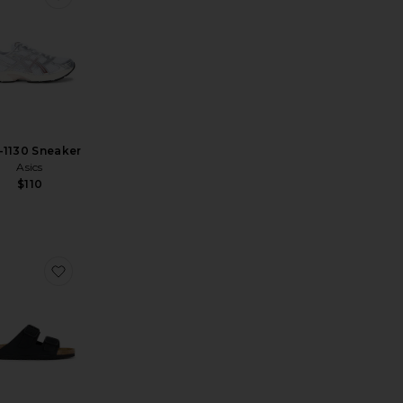
-1130 Sneaker
Asics
$110
apped
ritoBoston Soft Footbed Tonal
favoritoArizona Wire Buckle