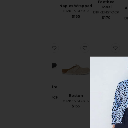
Footbed
Sneaker
Naples Wrapped
Tonal
Asics
A
BIRKENSTOCK
BIRKENSTOCK
$155
$165
$170
B
favoritoBoston Wire Buckle
favoritoBoston
favo
Boston Soft
Boston Wire
Footbed
Buckle
Boston
Tonal
BIRKENSTOCK
FI
BIRKENSTOCK
BIRKENSTOCK
B
$175
$155
$170