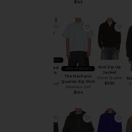
$145
favoritoThe Printed Golf Mesh Sho
favoritoThe Mechani
favo
MAIS VENDIDOS
Knit Zip Up
The Printed
MAIS VENDIDOS
Jacket
Golf Mesh
The Mechanic
Entire Studios
Short
St
Quarter Zip Shirt
$390
Devereux Golf
E
Devereux Golf
$58
$104
favoritoPort Pullover
favoritoThermal H
favo