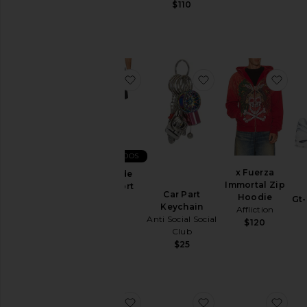
$110
$24
T-
Shirts
Calças
Polos
favorito6" Seaside Terry Short
favoritoCar Part Ke
favo
Itens
usados
Shirts
Sapatos
Shorts
MAIS VENDIDOS
Suits
x Fuerza
6" Seaside
Immortal Zip
Terry Short
Malhas
Car Part
Hoodie
Rhone
Gt-
e
Keychain
Affliction
$88
Tricôs
Anti Social Social
$120
Club
Sweatshirts
$25
& Hoodies
Swim
T-
Shirts
favoritoGel-NYC Sneaker
favoritoGel-NYC 20
favo