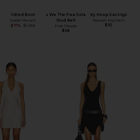
Me
Liq
Ildred Boot
x We The Free Sola
Ky Hoop Earrings
wi
Isabel Marant
Stud Belt
Heaven Mayhem
$92
$774
$1,190
Free People
Ch
Previous price:
$58