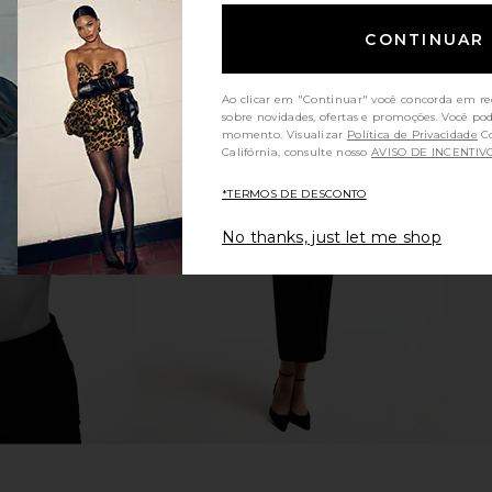
CONTINUAR
Ao clicar em "Continuar" você concorda em re
sobre novidades, ofertas e promoções. Você po
momento. Visualizar
Política de Privacidade
Consumidores da
ip in Clean
MORE TO COME Easton Halter Mini
MORE TO CO
Califórnia, consulte nosso
AVISO DE INCENTIV
Dress in Brown
MORE TO COME
MO
*TERMOS DE DESCONTO
$78
No thanks, just let me shop