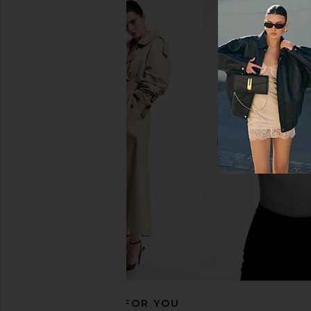
MORE TO COME Kai Mini Dress in
Free People Fiona Sl
Cream
Ivory
MORE TO COME
Free People
$88
$68
RECOMMENDED FOR YOU