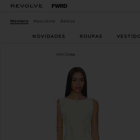
Womens
Masculino
Beleza
NOVIDADES
ROUPAS
VESTID
MORE TO COME
Eden Mini Dress
favoritoMORE TO COME Eden Mini Dress in Cream