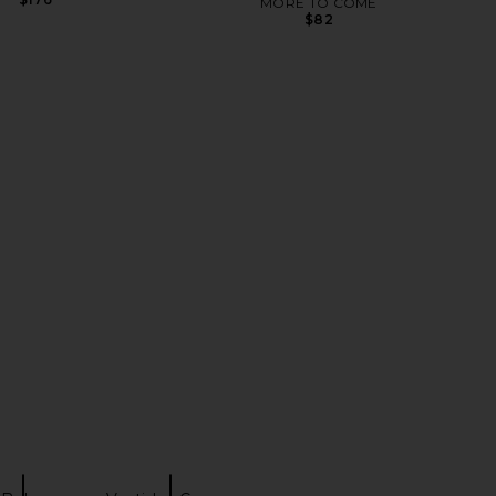
MORE TO COME
$82
ichard Romilly Skort
MORE TO COME Neve Mini Dress in
er in Sky Wash
Black Stripe
nda Uprichard
MORE TO COME
$237
$82