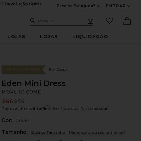
 E Devolução Grátis
Precisa De Ajuda?
ENTRAR
Expandir Para Inf
Pesquisar no site
itens favori
Pesquisa
Busca visual
Ther
LOJAS
LOJAS
LIQUIDAÇÃO
Em Casual
#28 MAIS VENDIDOS
Eden Mini Dress
M
bran
MORE TO COME
$66
$76
Prev
Affirm
Pay over time with
. See if you qualify at checkout.
Cor:
Cream
Plea
Tamanho:
Guia de Tamanho
Não encontrou seu tamanho?