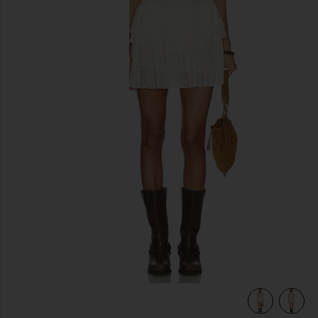
slides anteriores
view 5 of 5 Eden Mini Dress in Cream