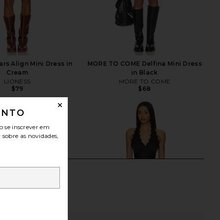
rs Align Mini Dress in
MORE TO COME Delfina Mini Dress
Cream
in Black
LIONESS
MORE TO COME
$79
$68
ONTO
o se inscrever em
r sobre as novidades,