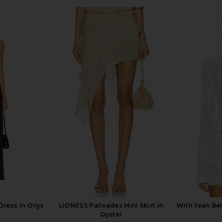
 Mini Dress
MAJORELLE Ann Mini Dress in Ivory
LIONESS Ange
MAJORELLE
$178
ME
Dress in Onyx
LIONESS Palisades Mini Skirt in
With Jean Be
Oyster