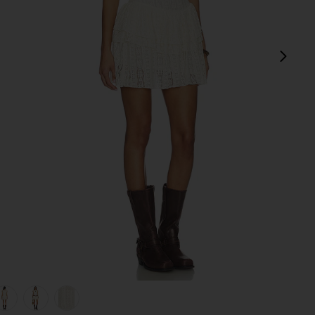
pró
view 1 of 5 Eden Mini Dress in Cream
v