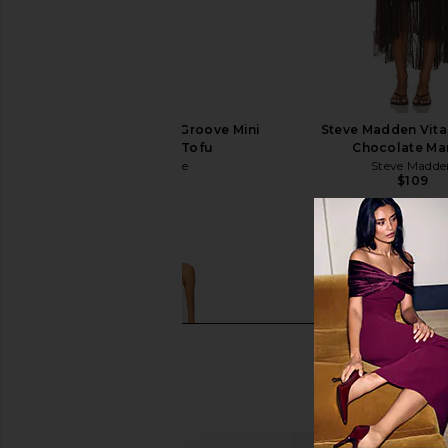
Free People In This Groove Mini
Steve Madden Vita
Slip Dress in Tofu
Chocolate Mar
Free People
Steve Madde
$118
$109