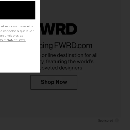
ceber nossa newsletter
de cancelar a qualquer
ME Davian Mini Skirt
LIONESS Stars Align Mini Dress in
OS FINANCEIROS.
Set in White
Onyx
RE TO COME
LIONESS
$82
$79