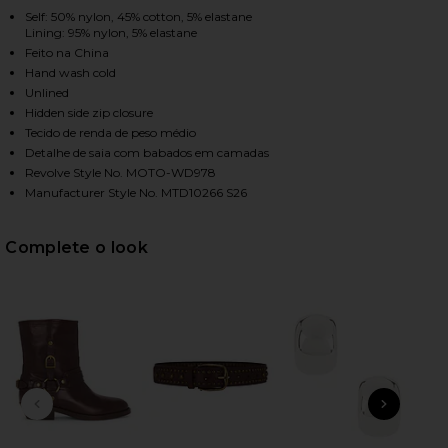
, Cu
Self: 50% nylon, 45% cotton, 5% elastane
Lining: 95% nylon, 5% elastane
Feito na China
HARE EDEN MINI DRESS IN CREAM ON FACEBOOK (O
HARE EDEN MINI DRESS IN CREAM ON TWITTER (OP
HARE EDEN MINI DRESS IN CREAM ON PINTEREST (O
Hand wash cold
Unlined
Hidden side zip closure
Tecido de renda de peso médio
Detalhe de saia com babados em camadas
Revolve Style No. MOTO-WD978
Manufacturer Style No. MTD10266 S26
Complete o look
SLIDE ANTERIOR
NEXT
B