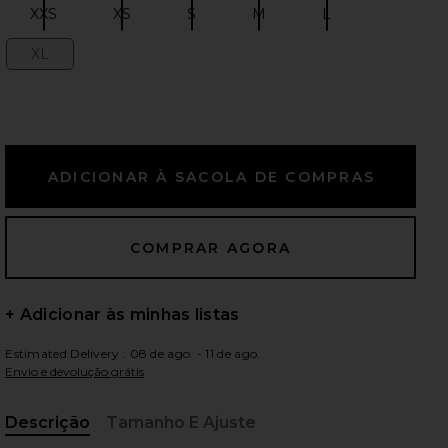
XXS
XS
S
M
L
Size:
Size:
Size:
Size:
Size:
XL
Size:
ximos slides
+ Adicionar às minhas listas
Estimated Delivery : 08 de ago. - 11 de ago.
Envio e devolução grátis
iew 2 of 5 Eden Mini Dress in Cream
view
Descrição
Tamanho E Ajuste