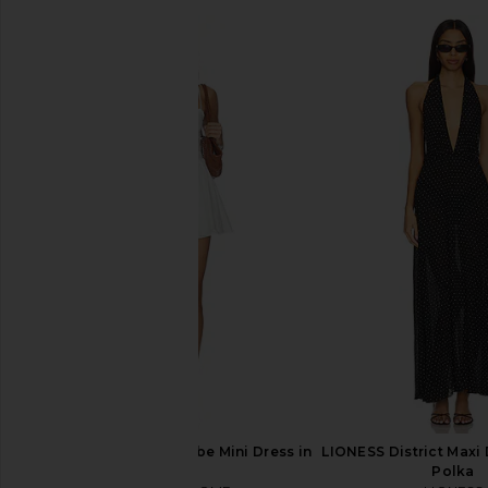
Runaway The Label Kaycey
MORE TO COME Kimmie
Sleeveless Ruffle Mini Dress in
in Ivory
Pearl
MORE TO CO
$96
Runaway The Label
$119
MORE TO COME Phoebe Mini Dress in
LIONESS District Maxi 
White
Polka