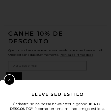
FOOTER
GANHE 10% DE
DESCONTO
Quando você se inscreve em nossa newsletter enviando seu e-mail.
Opte por sair a qualquer momento.
Política de Privacidade
Email Address
Sign Up
Close Modal
ELEVE SEU ESTILO
pt
USD
Change Country Regions Preferences
Cadastre-se na nossa newsletter e ganhe
10% DE
DESCONTO*
, é como ter uma melhor amiga estilosa.