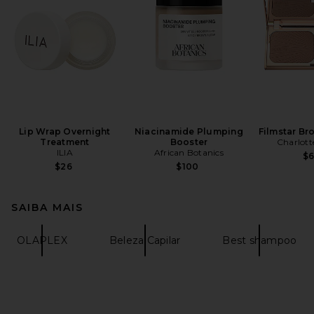
Lip Wrap Overnight
Niacinamide Plumping
Filmstar Br
Treatment
Booster
Charlott
ILIA
African Botanics
$
$26
$100
SAIBA MAIS
OLAPLEX
Beleza Capilar
Best shampoo