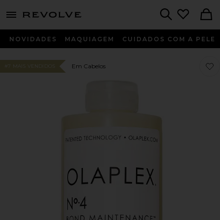
menu - shows more content
Revolve, Apparel & Fashion
Search
NOVIDADES
MAQUIAGEM
CUIDADOS COM A PELE
Favo
Favo
Em Cabelos
#7 MAIS VENDIDOS