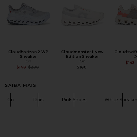
Cloudhorizon 2 WP
Cloudmonster 1 New
Cloudswift
Sneaker
Edition Sneaker
O
On
On
$143
Previous price:
$148
$200
$180
SAIBA MAIS
On
Tênis
Pink Shoes
White Sneake