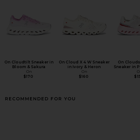
On Cloudtilt Sneaker in
On Cloud X 4 W Sneaker
On Clouds
Bloom & Sakura
in Ivory & Heron
Sneaker in P
On
On
O
$170
$160
$1
RECOMMENDED FOR YOU