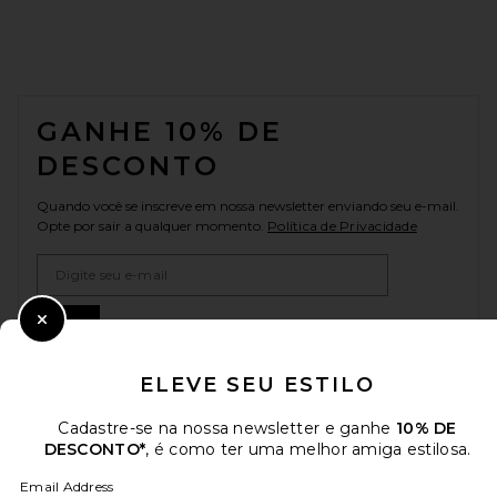
FOOTER
GANHE 10% DE
DESCONTO
Quando você se inscreve em nossa newsletter enviando seu e-mail.
Opte por sair a qualquer momento.
Política de Privacidade
Email Address
Sign Up
Close Modal
ELEVE SEU ESTILO
pt
USD
Cadastre-se na nossa newsletter e ganhe
10% DE
Change Country Regions Preferences
DESCONTO*
, é como ter uma melhor amiga estilosa.
Email Address