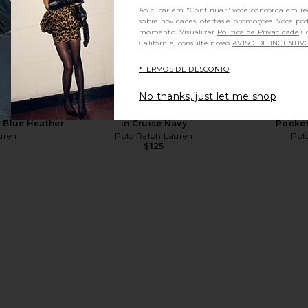
Ao clicar em "Continuar" você concorda em re
sobre novidades, ofertas e promoções. Você po
momento. Visualizar
Política de Privacidade
Consumidores da
Califórnia, consulte nosso
AVISO DE INCENTIV
ite & Cloud
Polo Ralph Lauren Twill Classic
Polo Ralph
*TERMOS DE DESCONTO
Sport Cap Hat in Pale Red
Sport Ca
Polo Ralph Lauren
Pol
No thanks, just let me shop
$55
hort Sleeve
Polo Ralph Lauren Fleece Sweatshirt
Polo Ralph
y Blue Heather
in Cruise Navy
Pocket
uren
Polo Ralph Lauren
Pol
$125