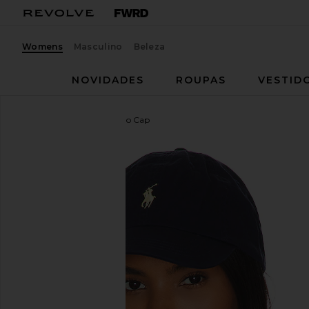
Womens
Masculino
Beleza
NOVIDADES
ROUPAS
VESTID
Polo Ralph Lauren
Chino Cap
favoritoPolo Ralph Lauren Chino Cap in Relay Blue 