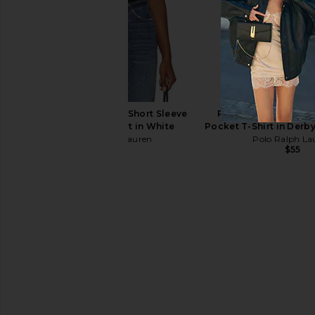
Polo Ralph Lauren Twill Classic
Asics GEL-1130 in Wh
Sport Cap Hat in Billard Green
Grey
Polo Ralph Lauren
Asics
$55
$100
Polo Ralph Lauren Short Sleeve
Polo Ralph Lauren S
Crewneck T-Shirt in White
Pocket T-Shirt in Derb
Polo Ralph Lauren
Polo Ralph La
$55
$55