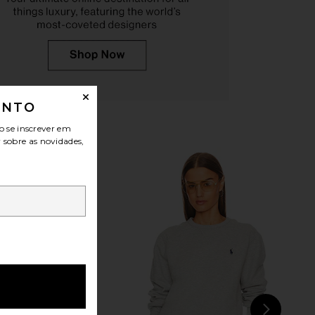
om Top in Beige Stripe
Polo Ralph Lauren Sport Cap in
LIONESS
Chambray
$69
Polo Ralph Lauren
$55
ONTO
o se inscrever em
r sobre as novidades,