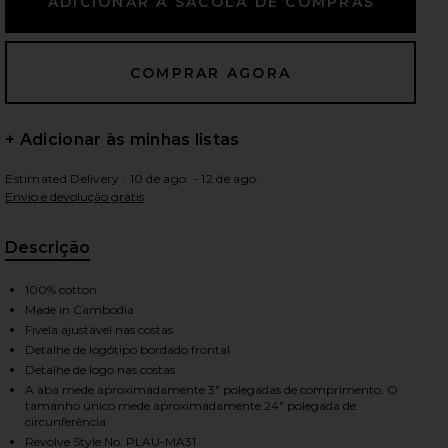
ximos slides
+ Adicionar às minhas listas
Estimated Delivery : 10 de ago. - 12 de ago.
Envio e devolução grátis
Descrição
100% cotton
Made in Cambodia
Fivela ajustável nas costas
Detalhe de logótipo bordado frontal
Detalhe de logo nas costas
A aba mede aproximadamente 3" polegadas de comprimento. O
tamanho único mede aproximadamente 24" polegada de
iew 2 of 3 Chino Cap in Relay Blue & Wicket Yellow
view
circunferência.
Revolve Style No. PLAU-MA31