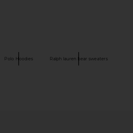
 Lauren Sport Cap in
LIONESS Stars Align Mini Dress in
Pink & Jewel Blue
Onyx
o Ralph Lauren
LIONESS
$55
$79
Polo Hoodies
Ralph lauren bear sweaters