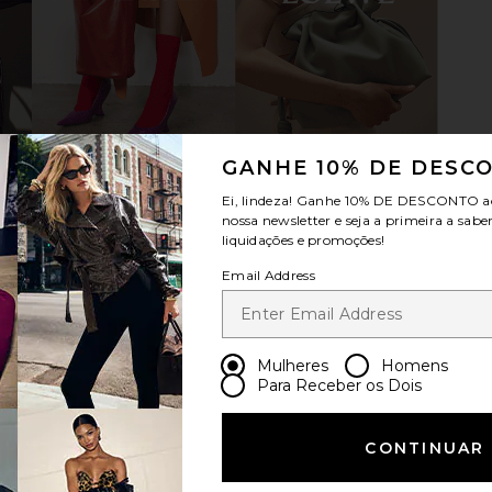
hort Sleeve
Polo Ralph Lauren Short Sleeve
LIONESS Blo
rk Vintage
Pocket T-Shirt in RL Black
Polo Ralph Lauren
$55
uren
GANHE 10% DE DESC
Ei, lindeza! Ganhe
10% DE DESCONTO
a
nossa newsletter e seja a primeira a sabe
liquidações e promoções!
Email Address
Mulheres
Homens
Para Receber os Dois
CONTINUAR