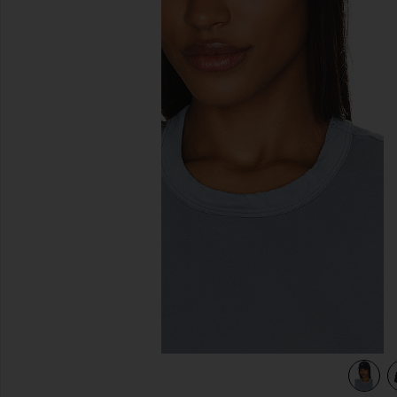
slides anteriores
view 4 of 3 Chino Cap in Relay Blue & Wicket Yellow