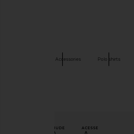
LEVI'S 501 Original Short in Athens
Polo Ralph Lauren Cl
Mid Short
Cap in Delta 
LEVI'S
Polo Ralph La
SAIBA MAIS
$75
$60
Hats
Blue Accessories
Polo shirts
LEVE
AJUDE
ACESSE
SEU
A
A