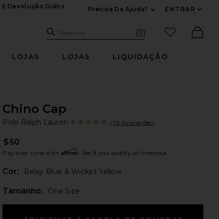
 E Devolução Grátis
Precisa De Ajuda?
ENTRAR
Expandir Para Inf
Pesquisar no site
itens favori
Pesquisa
Busca visual
Ther
LOJAS
LOJAS
LIQUIDAÇÃO
Chino Cap
Po
bran
Polo Ralph Lauren
(76 Avaliações)
$50
Affirm
Pay over time with
. See if you qualify at checkout.
Cor:
Relay Blue & Wicket Yellow
Plea
Tamanho:
One Size