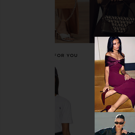
Polo Ralph Lauren Twill Sport Cap
Polo Ralph Lauren S
in Newport Navy & Red
Pocket T-Shirt in Da
Polo Ralph Lauren
Heather
$55
Polo Ralph La
$55
RECOMMENDED FOR YOU