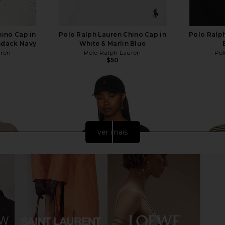
hino Cap in
Polo Ralph Lauren Chino Cap in
Polo Ralph
ndack Navy
White & Marlin Blue
uren
Polo Ralph Lauren
Pol
$50
ver mais