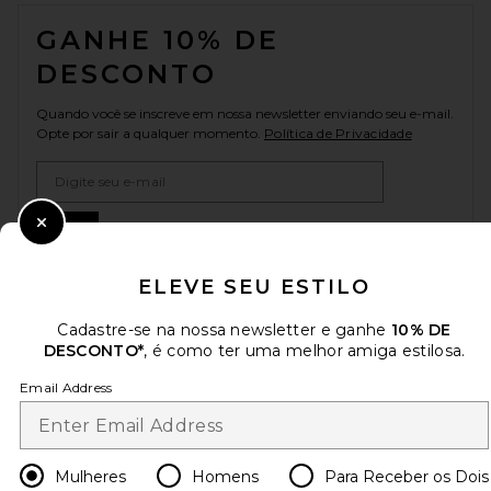
FOOTER
GANHE 10% DE
DESCONTO
Quando você se inscreve em nossa newsletter enviando seu e-mail.
Opte por sair a qualquer momento.
Política de Privacidade
Email Address
Sign Up
Close Modal
ELEVE SEU ESTILO
Cadastre-se na nossa newsletter e ganhe
10% DE
pt
USD
Change Country Regions Preferences
DESCONTO*
, é como ter uma melhor amiga estilosa.
Email Address
AJUDE-NOS A MELHORAR!
Responda uma rápida pesquisa sobre seu acesso.
Vamos lá!
Mulheres
Homens
Para Receber os Dois