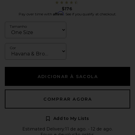
$176
Affirm
Pay over time with
. See if you qualify at checkout.
Tamanho
Cor
ADICIONAR À SACOLA
COMPRAR AGORA
Add to My Lists
Estimated Delivery:11 de ago. - 12 de ago.
Envio e devolução grátis