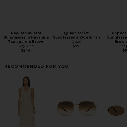
Ray-Ban Aviator
Quay Set List
Le Specs
Sunglasses in Havana &
Sunglasses in Doe & Tan
Sunglasses
Transparent Brown
Quay
Brown
Ray-Ban
Le S
$95
$244
$
RECOMMENDED FOR YOU