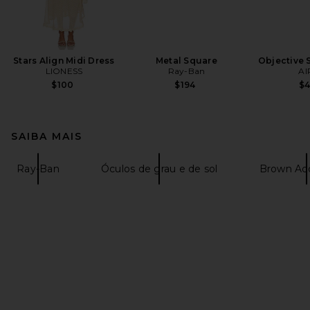
Stars Align Midi Dress
Metal Square
Objective 
LIONESS
Ray-Ban
AI
$100
$194
$
SAIBA MAIS
Ray-Ban
Óculos de grau e de sol
Brown Acc