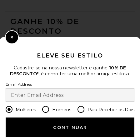
FOOTER
GANHE 10% DE
DESCONTO
Close Modal
Quando você se inscreve em nossa newsletter enviando seu e-mail.
Opte por sair a qualquer momento.
Política de Privacidade
ELEVE SEU ESTILO
Email Address
Cadastre-se na nossa newsletter e ganhe
10% DE
DESCONTO*
, é como ter uma melhor amiga estilosa.
Sign Up
Email Address
pt
USD
Change Country Regions Preferences
Mulheres
Homens
Para Receber os Dois
AJUDE-NOS A MELHORAR!
CONTINUAR
Responda uma rápida pesquisa sobre seu acesso.
Vamos lá!