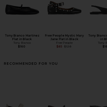
Tony Bianco Martinez
Free People Mystic Mary
Tony Bianco
Flat in Black
Jane Flat in Black
in B
Tony Bianco
Free People
Tony 
Previous price:
$160
$85
$128
$1
RECOMMENDED FOR YOU