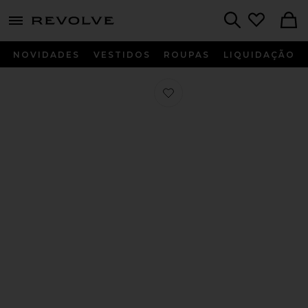
menu - shows more content
Revolve, Apparel & Fashion
Search
NOVIDADES
VESTIDOS
ROUPAS
LIQUIDAÇÃO
Favorito Ralphie Flat in Black