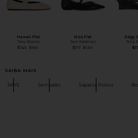
Hawaii Flat
Noa Flat
Edgy 
Tony Bianco
Sam Edelman
Tony 
Previous price:
Previous price:
$143
$160
$117
$130
$1
SAIBA MAIS
RAYE
Sem salto
Sapatos Pretos
Br