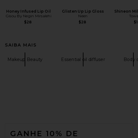
Honey Infused Lip Oil
Glisten Up Lip Gloss
Shineon Mil
Gisou By Negin Mirsalehi
Neen
Towe
$28
$28
$1
SAIBA MAIS
Makeup Beauty
Essential oil diffuser
Body o
FOOTER
GANHE 10% DE