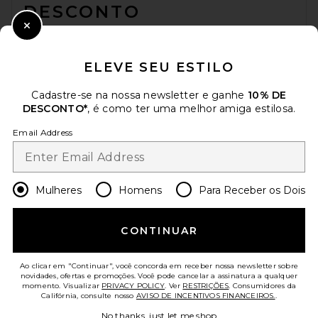
DESCONTO
Close Modal
Quando você se inscreve em nossa newsletter enviando seu e-mail.
Opte por sair a qualquer momento.
Política de Privacidade
ELEVE SEU ESTILO
Email Address
Cadastre-se na nossa newsletter e ganhe
10% DE
DESCONTO*
, é como ter uma melhor amiga estilosa.
Sign Up
Email Address
pt
USD
Change Country Regions Preferences
Mulheres
Homens
Para Receber os Dois
AJUDE-NOS A MELHORAR!
CONTINUAR
Responda uma rápida pesquisa sobre seu acesso.
Vamos lá!
Ao clicar em "Continuar", você concorda em receber nossa newsletter sobre
novidades, ofertas e promoções. Você pode cancelar a assinatura a qualquer
momento. Visualizar
PRIVACY POLICY
. Ver
RESTRIÇÕES
. Consumidores da
ATENDIMENTO AO CLIENTE
Califórnia, consulte nosso
AVISO DE INCENTIVOS FINANCEIROS.
.
No thanks, just let me shop