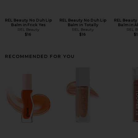
REL Beauty No Duh Lip
REL Beauty No Duh Lip
REL Beauty
Balm in Frick Yes
Balm in Totally
Balm in A
REL Beauty
REL Beauty
REL B
$16
$16
$1
RECOMMENDED FOR YOU