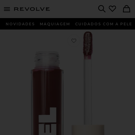
menu - shows more content
Revolve, Apparel & Fashion
Search
NOVIDADES
MAQUIAGEM
CUIDADOS COM A PELE
Favorito Glossy Lip Oil in Moonlight