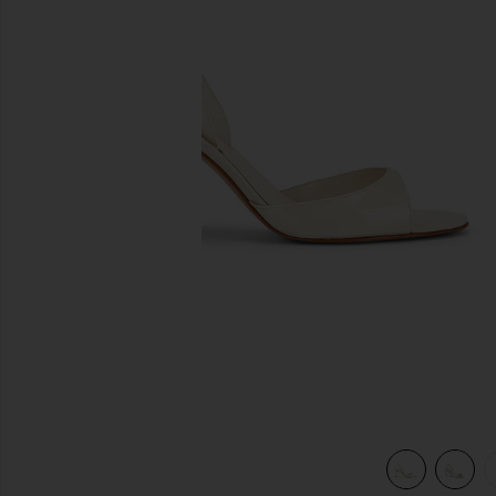
slides anteriores
view 5 of 5 Scarlett Mid Slingback Sandal in Sugar White