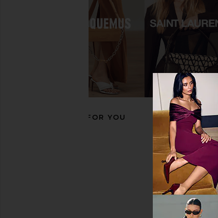
Steve Madden Beki Heel in Bone
FEMME LA x REVOLVE
Leather
Slipper in Wh
Steve Madden
FEMME LA
$109
$189
RECOMMENDED FOR YOU