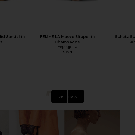
Mid Sandal in
FEMME LA Maeve Slipper in
Schutz Sc
bs
Champagne
San
FEMME LA
$199
ver mais