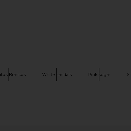
Mid Sandal in
LIONESS Angelic Mini Dress in Ivory
Steve Madde
LIONESS
$90
tos Brancos
White sandals
Pink sugar
Sl