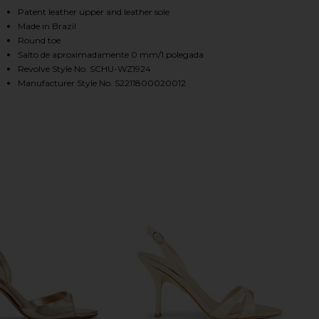
, Cu
Patent leather upper and leather sole
Made in Brazil
Round toe
HARE SCARLETT MID SLINGBACK SANDAL IN SUGAR 
HARE SCARLETT MID SLINGBACK SANDAL IN SUGAR 
HARE SCARLETT MID SLINGBACK SANDAL IN SUGAR 
Salto de aproximadamente 0 mm/1 polegada
Revolve Style No. SCHU-WZ1924
Manufacturer Style No. S2211800020012