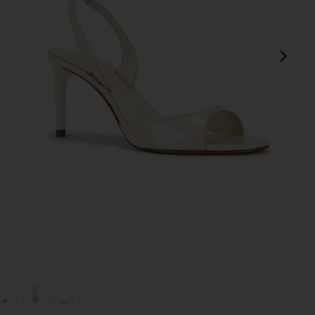
pró
view 1 of 5 Scarlett Mid Slingback Sandal in Sugar White
v