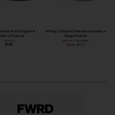
arlett Mid Slingback
Jeffrey Campbell Marielle Sandal in
dal in Platina
Beige Patent
Schutz
Jeffrey Campbell
$158
$160
$170
Previ