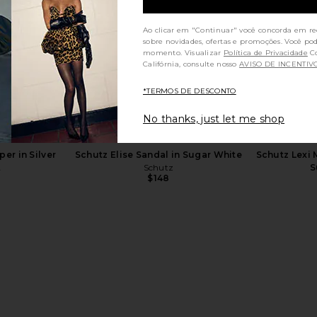
Ao clicar em "Continuar" você concorda em re
sobre novidades, ofertas e promoções. Você po
momento. Visualizar
Política de Privacidade
Consumidores da
Califórnia, consulte nosso
AVISO DE INCENTIV
*TERMOS DE DESCONTO
Groove Mini
Jeffrey Campbell Marielle Sandal in
Schutz El
Tofu
Camel Suede
No thanks, just let me shop
Jeffrey Campbell
$145
$170
Previous price:
er in Silver
Schutz Elise Sandal in Sugar White
Schutz Lexi 
A
Schutz
S
$148