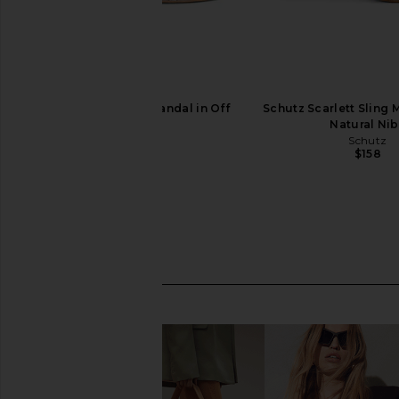
Schutz Diana Mid Sandal in Off
Schutz Scarlett Sling 
White
Natural Ni
Schutz
Schutz
$138
$158