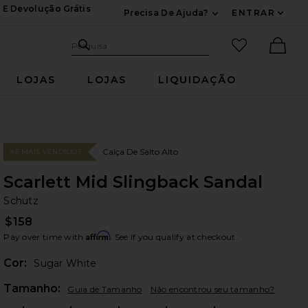
 E Devolução Grátis
Precisa De Ajuda?
ENTRAR
Expandir Para Inf
Pesquisar no site
itens favori
Pesquisa
Ther
LOJAS
LOJAS
LIQUIDAÇÃO
Calça De Salto Alto
#6 MAIS VENDIDOS
Scarlett Mid Slingback Sandal
Sc
bran
Schutz
$158
Affirm
Pay over time with
. See if you qualify at checkout.
Cor:
Sugar White
Plea
Tamanho:
Guia de Tamanho
Não encontrou seu tamanho?