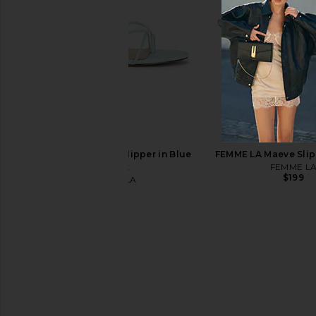
FEMME LA Maeve Slipper in Satin
Free People In This 
Black
Slip Dress in 
FEMME LA
Free People
$189
$118
FEMME LA Sicilian Slipper in Blue
FEMME LA Maeve Slipp
Sorbet
FEMME L
$199
FEMME LA
$199