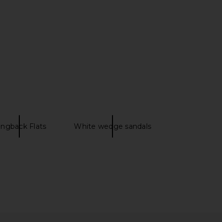
n Santi Sandal in Bone
Tony Bianco Caprice Heel in White
Patent
Kid
Steve Madden
Tony Bianco
$109
$150
ingback Flats
White wedge sandals