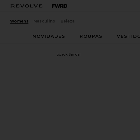
Womens
Masculino
Beleza
NOVIDADES
ROUPAS
VESTID
Schutz
Scarlett Mid Slingback Sandal
favoritoSchutz Scarlett Mid Slingback Sandal in Sug