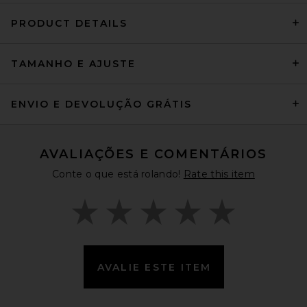
PRODUCT DETAILS
My Sunday Ski Merino Beanie
TAMANHO E AJUSTE
in Red
My Sunday Ski
Preço anterior:
$37
$75
ENVIO E DEVOLUÇÃO GRÁTIS
AVALIAÇÕES E COMENTÁRIOS
Conte o que está rolando!
Rate this item
AVALIE ESTE ITEM