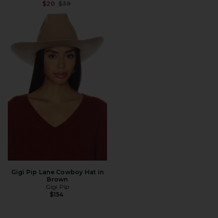
Preço anterior:
$20
$39
Gigi Pip Lane Cowboy Hat in
Brown
Gigi Pip
$154