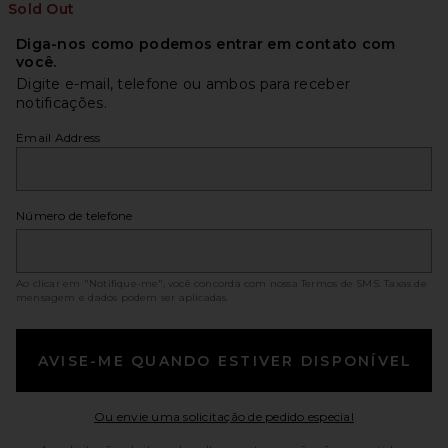
Sold Out
Diga-nos como podemos entrar em contato com
você.
Digite e-mail, telefone ou ambos para receber
notificações.
Email Address
Número de telefone
Ao clicar em "Notifique-me", você concorda com nossa
Termos de SMS
. Taxas de
mensagem e dados podem ser aplicadas.
AVISE-ME QUANDO ESTIVER DISPONÍVEL
Opens in a mo
Ou envie uma solicitação de pedido especial