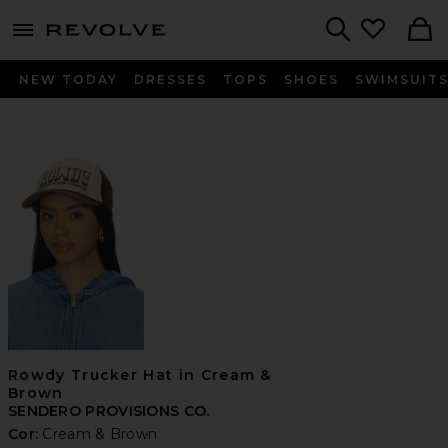
menu - shows more content
Revolve, Apparel & Fashion
Search
NEW TODAY
DRESSES
TOPS
SHOES
SWIMSUIT
Rowdy Trucker Hat in Cream &
Brown
SENDERO PROVISIONS CO.
Cor:
Cream & Brown