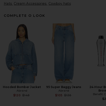
Hats
Cream Accessories
Cowboy hats
COMPLETE O LOOK
Boys Lie Starlight Trucker
Hat in Red
Boys Lie
Preço anterior:
$28
$50
Hooded Bomber Jacket
95 Super Baggy Jeans
24-Hour B
Abrand
Abrand
Brow
Benefit 
Previous price:
Previous price:
$120
$148
$105
$138
$