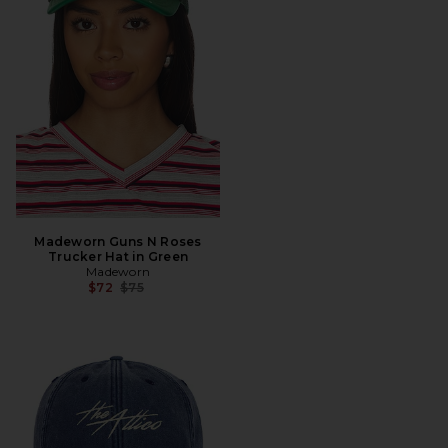
Madeworn Guns N Roses
Trucker Hat in Green
Madeworn
Preço anterior:
$72
$75