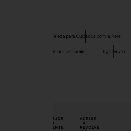
SAIBA MAIS
SWEED
Beleza para Cuidados com a Pele
Tower 28 swipe serum concealer
Egf serum
Allies of Skin Tranexamic & Arbutin
alo Magnesium Re
Advanced Brightening Serum
alo
$48
Allies of Skin
$101
LEVE
AJUDE
ACESSE
SEU
A
A
LOOK
GENTE
REVOLVE