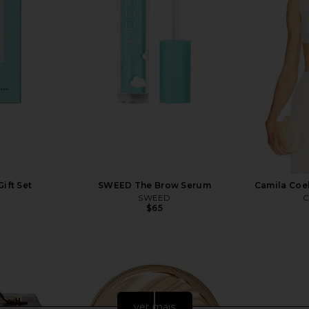
ift Set
SWEED The Brow Serum
Camila Coel
SWEED
C
$65
ver mais