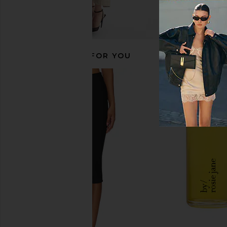
RECOMMENDED FOR YOU
LIONESS Stars Align Mini Dress in
Charlotte Tilbury Lo
Onyx
Swipe Face Palette in
LIONESS
Charlotte Tilb
$79
$80