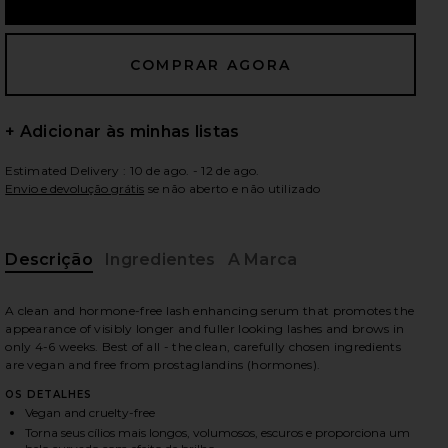
ximos slides
+ Adicionar às minhas listas
Estimated Delivery : 10 de ago. - 12 de ago.
Envio e devolução grátis
se não aberto e não utilizado
Descrição
Ingredientes
A Marca
A clean and hormone-free lash enhancing serum that promotes the
appearance of visibly longer and fuller looking lashes and brows in
only 4-6 weeks. Best of all - the clean, carefully chosen ingredients
are vegan and free from prostaglandins (hormones).
OS DETALHES
in
iew 2 of 8 SÉRUM PARA CÍLIOS EYELASH GROWTH SERUM in
vie
Vegan and cruelty-free
Torna seus cílios mais longos, volumosos, escuros e proporciona um