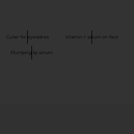
Curler for eyelashes
Vitamin c serum on face
Plumping lip serum
set Mist
WTHN Ear Seed Kit in Gold
CAUDALIE V
WTHN
$45