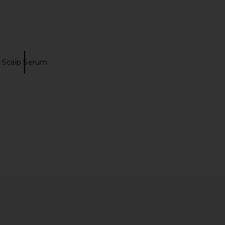
Scalp Serum
inoperfect Dark Spot
REVOLVE Beauty Future Faves
Serum 50ml
Beauty Box
CAUDALIE
REVOLVE Beauty
$119
$59