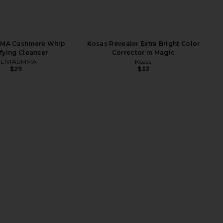
MA Cashmere Whip
Kosas Revealer Extra Bright Color
ifying Cleanser
Corrector in Magic
LIVIAUMMA
Kosas
$29
$32
LECTIVE x Revolve Duo
ETOILE COLLECTIVE Oval Toiletry
Case in Cappuccino
Case in Ginger Brown
ILE COLLECTIVE
ETOILE COLLECTIVE
$110
$110