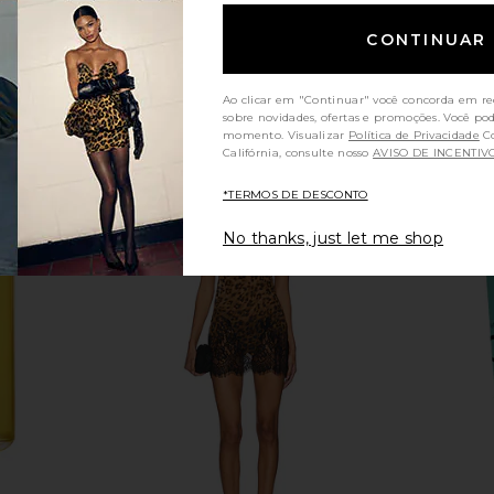
CONTINUAR
Ao clicar em "Continuar" você concorda em re
sobre novidades, ofertas e promoções. Você po
momento. Visualizar
Política de Privacidade
Consumidores da
Califórnia, consulte nosso
AVISO DE INCENTIV
*TERMOS DE DESCONTO
No thanks, just let me shop
ve At First
Free People In This Groove Mini
Arrae Cle
 Light Medium
Slip Dress in Tofu
Protein 
ury
Free People
$118