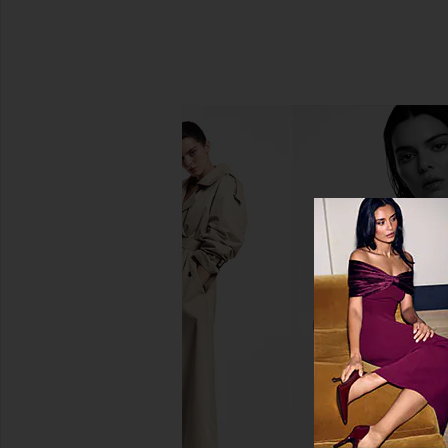
Camila Coelho Evangelina Gown in
ETOILE COLLECTIVE
Black
Duo Vanity Case in E
Camila Coelho
ETOILE COLLEC
$110
$175
$329
Previous price: