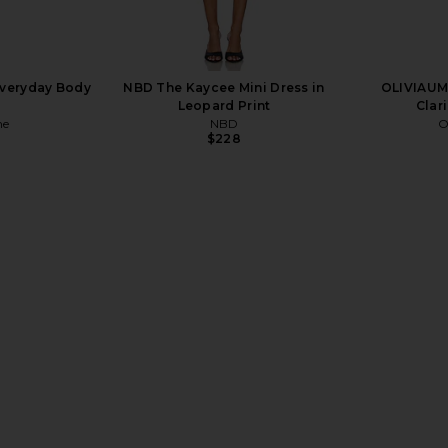
Everyday Body
NBD The Kaycee Mini Dress in
OLIVIAUM
Leopard Print
Clar
ne
NBD
O
$228
Bear Memory
amika Hair Blow Dryer Brush 2.0
ETOILE COL
 Black
amika
Vanity 
$100
e
ETO