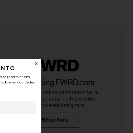
ONTO
 The Hair Serum
Bur Bur Growing Season Burdock
o se inscrever em
SWEED
Hair Growth And Repair Oil
r sobre as novidades,
$98
Bur Bur
$56