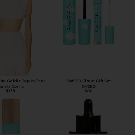
ho Goldie Top in Ecru
SWEED Cloud Gift Set
amila Coelho
SWEED
$139
$80