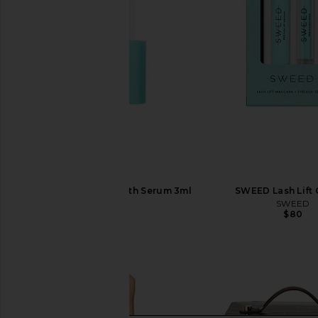
SWEED Eyelash Growth Serum 3ml
SWEED Lash Lift G
SWEED
SWEED
$65
$80