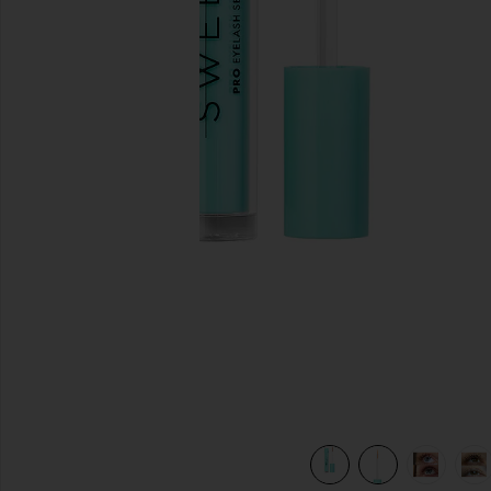
slides anteriores
SERUM in
view 9 of 8 SÉRUM PARA CÍLIOS EYELASH GROWTH SER