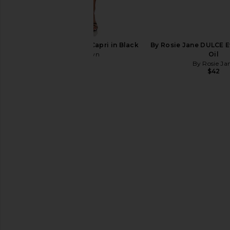
superdown Chaya Capri in Black
By Rosie Jane DULCE 
superdown
Oil
$60
By Rosie Ja
$42
ANFISA Skin AN-GLOSS Ceramide
Nurse Jamie Beauty 
Lip Tint in Berry Crumble
Foam Pillow in
ANFISA Skin
Nurse Jami
$45
$89