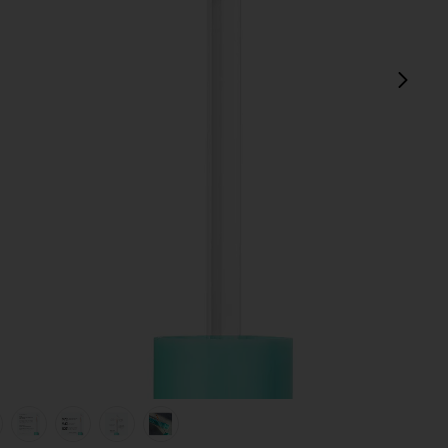
pró
UM in
view 1 of 8 SÉRUM PARA CÍLIOS EYELASH GROWTH SERUM 
v