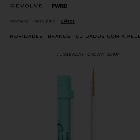
Womens
Masculino
Beleza
NOVIDADES
BRANDS
CUIDADOS COM A PEL
SWEED
SÉRUM PARA CÍLIOS EYELASH GROWTH SERUM
favoritoSWEED Eyelash Growth Serum 5ml