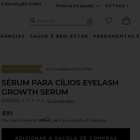
 E Devolução Grátis
Precisa De Ajuda?
ENTRAR
Expandir Para Inf
Pesquisar no site
itens favori
Pesquisa
Busca visual
Ther
RÂNCIAS
SAÚDE E BEM-ESTAR
FERRAMENTAS E
Em Cuidados Com A Pele
#1 MAIS VENDIDOS
SÉRUM PARA CÍLIOS EYELASH
GROWTH SERUM
S
bran
SWEED
(31 Avaliações)
$90
Affirm
Pay over time with
. See if you qualify at checkout.