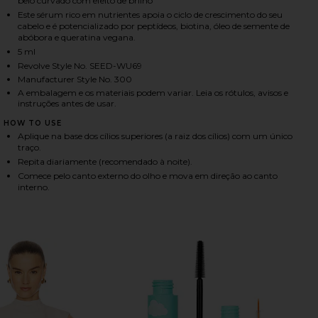
belo curvado com efeito de brilho
Este sérum rico em nutrientes apoia o ciclo de crescimento do seu
cabelo e é potencializado por peptídeos, biotina, óleo de semente de
abóbora e queratina vegana.
HARE EYELASH GROWTH SERUM 5ML ON FACEBOOK (
HARE EYELASH GROWTH SERUM 5ML ON TWITTER (O
HARE EYELASH GROWTH SERUM 5ML ON PINTEREST 
5 ml
Revolve Style No. SEED-WU69
Manufacturer Style No. 300
A embalagem e os materiais podem variar. Leia os rótulos, avisos e
instruções antes de usar.
HOW TO USE
Aplique na base dos cílios superiores (a raiz dos cílios) com um único
traço.
Repita diariamente (recomendado à noite).
Comece pelo canto externo do olho e mova em direção ao canto
interno.