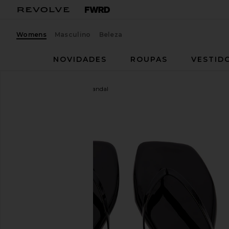
Womens
Masculino
Beleza
NOVIDADES
ROUPAS
VESTID
TKEES
Square Toe Lily Sandal
favoritoTKEES Square Toe Lily Sandal in Licorice