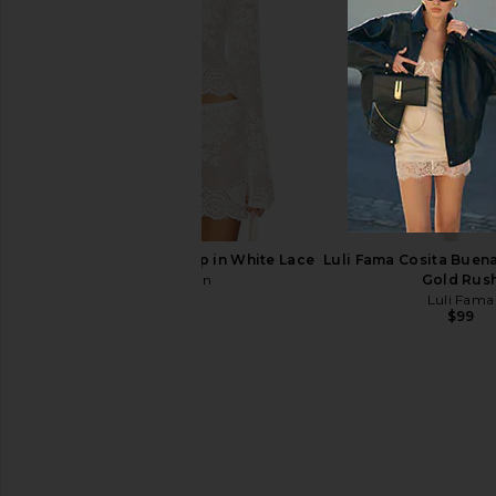
Schutz Carolyn Sandal in White
TKEES Solids Flip F
Schutz
TKEES
$138
$65
With Jean Belinda Top in White Lace
Luli Fama Cosita Buena
With Jean
Gold Rus
$176
Luli Fama
$99