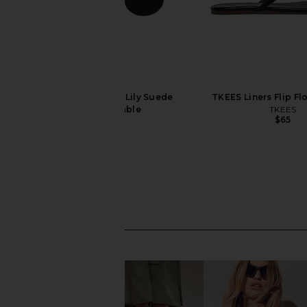
TKEES Square Toe Lily Suede
TKEES Liners Flip Fl
Sandal in Sable
TKEES
$65
TKEES
$95