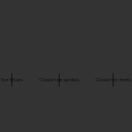
dal in Black
Steve Madden Tracie Sandal in
Tony Bia
Brown
o
Steve Madden
$59
Toe Shoes
Closed toe sandals
Closed toe heels