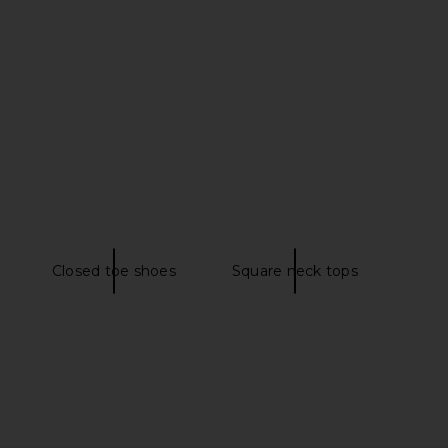
nco Pluto Sandal in
TKEES Julia Square Toe Suede Flip
Liqueur
Flop in Sable Suede
Tony Bianco
TKEES
$160
$175
Closed toe shoes
Square neck tops