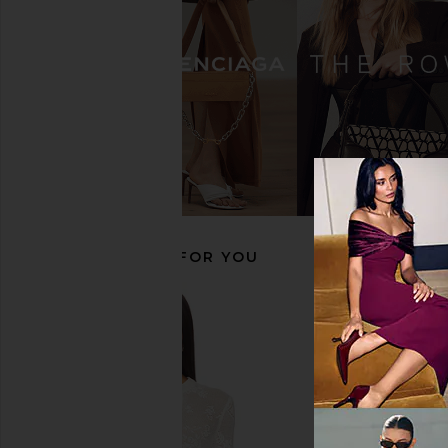
Tony Bianco Krista Sandal in Black
Tony Bianco Topaz San
Tony Bianco
Como
$155
Tony Bianc
$160
RECOMMENDED FOR YOU