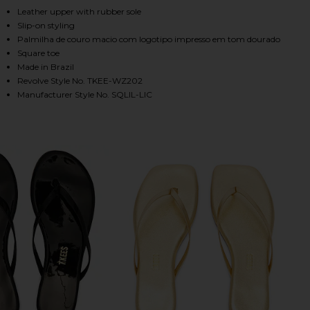
, Cu
Leather upper with rubber sole
Slip-on styling
Palmilha de couro macio com logotipo impresso em tom dourado
HARE SQUARE TOE LILY SANDAL IN LICORICE ON FA
HARE SQUARE TOE LILY SANDAL IN LICORICE ON TW
HARE SQUARE TOE LILY SANDAL IN LICORICE ON PI
Square toe
Made in Brazil
Revolve Style No. TKEE-WZ202
Manufacturer Style No. SQLIL-LIC