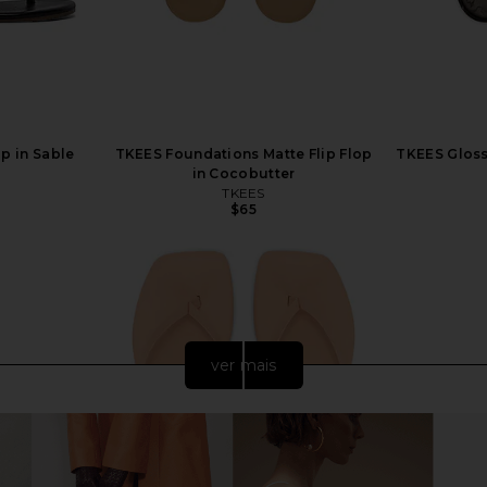
op in Sable
TKEES Foundations Matte Flip Flop
TKEES Glosse
in Cocobutter
TKEES
$65
ver mais