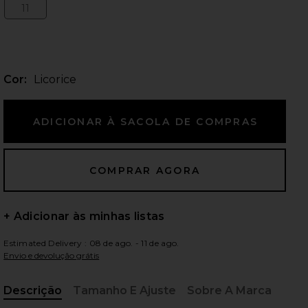
11
Size:
ximos slides
Cor:
Licorice
+ Adicionar às minhas listas
Estimated Delivery : 08 de ago. - 11 de ago.
Envio e devolução grátis
iew 2 of 5 Square Toe Lily Sandal in Licorice
view
Descrição
Tamanho E Ajuste
Sobre A Marca