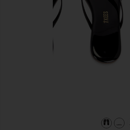
slides anteriores
view 5 of 5 Square Toe Lily Sandal in Licorice