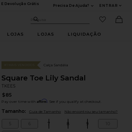
 E Devolução Grátis
Precisa De Ajuda?
ENTRAR
Expandir Para Inf
Pesquisar no site
itens favori
Pesquisa
Ther
LOJAS
LOJAS
LIQUIDAÇÃO
Calça Sandália
#1 MAIS VENDIDOS
Square Toe Lily Sandal
TK
bran
TKEES
$85
Affirm
Pay over time with
. See if you qualify at checkout.
Plea
Tamanho:
Guia de Tamanho
Não encontrou seu tamanho?
5
6
7
8
9
10
Size:
Size:
Size:
Size:
Size:
Size: