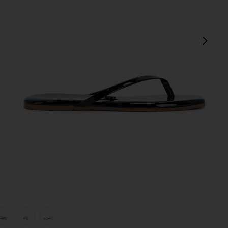
pró
view 1 of 5 Square Toe Lily Sandal in Licorice
v