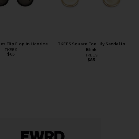
s Flip Flop in Licorice
TKEES Square Toe Lily Sandal in
TKEES
Blink
$65
TKEES
$85