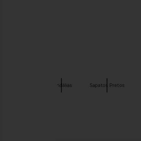
LIONESS Stars Align Mini Dress in
Tony Bianco Daisy San
Onyx
Como
LIONESS
Tony Bianc
$79
$170
SAIBA MAIS
TKEES
Sandálias
Sapatos Pretos