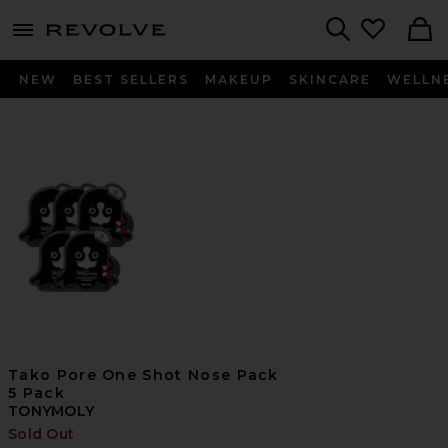
menu - shows more content
Revolve, Apparel & Fashion
Search
NEW
BEST SELLERS
MAKEUP
SKINCARE
WELLN
Tako Pore One Shot Nose Pack
5 Pack
TONYMOLY
Sold Out