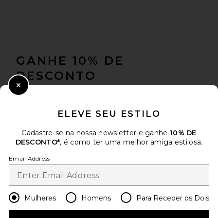
VERAFIED Allure Shoulder
Bag in Noir
FOOTER
VERAFIED
$248
GANHE 10% DE
DESCONTO
Close Modal
Quando você se inscreve em nossa newsletter enviando seu e-mail.
Opte por sair a qualquer momento.
Política de Privacidade
ELEVE SEU ESTILO
Email Address
Cadastre-se na nossa newsletter e ganhe
10% DE
DESCONTO*
, é como ter uma melhor amiga estilosa.
Sign Up
Email Address
pt
USD
Change Country Regions Preferences
Mulheres
Homens
Para Receber os Dois