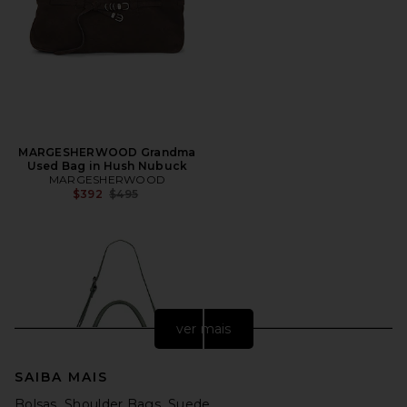
MARGESHERWOOD Grandma
Used Bag in Hush Nubuck
MARGESHERWOOD
Preço anterior:
$392
$495
ver mais
SAIBA MAIS
Bolsas
Shoulder Bags
Suede