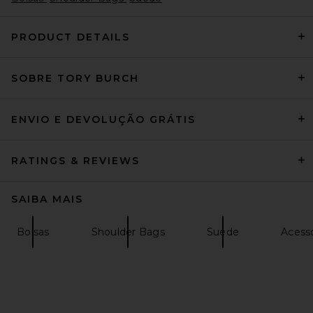
PRODUCT DETAILS
SOBRE TORY BURCH
Free People x We The Free
Emerson Tote in Secret Sage
Free People
$248
ENVIO E DEVOLUÇÃO GRÁTIS
RATINGS & REVIEWS
SAIBA MAIS
Bolsas
Shoulder Bags
Suede
Acessó