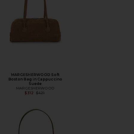
MARGESHERWOOD Soft
Boston Bag in Cappuccino
Suede
MARGESHERWOOD
Preço anterior:
$312
$421