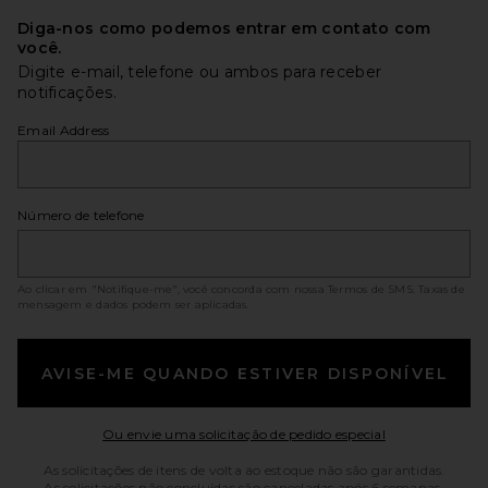
Diga-nos como podemos entrar em contato com
você.
Digite e-mail, telefone ou ambos para receber
notificações.
Email Address
Número de telefone
Ao clicar em "Notifique-me", você concorda com nossa
Termos de SMS
. Taxas de
mensagem e dados podem ser aplicadas.
AVISE-ME QUANDO ESTIVER DISPONÍVEL
Opens in a mo
Ou envie uma solicitação de pedido especial
As solicitações de itens de volta ao estoque não são garantidas.
As solicitações não concluídas são canceladas após 6 semanas.