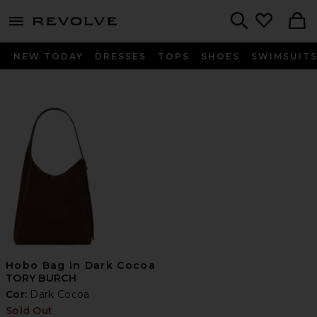
menu - shows more content
Revolve, Apparel & Fashion
Search
NEW TODAY
DRESSES
TOPS
SHOES
SWIMSUIT
Hobo Bag in Dark Cocoa
TORY BURCH
Cor:
Dark Cocoa
Sold Out